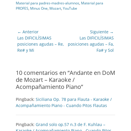
Material para padres-madres-alumnos
,
Material para
PROFES
,
Minus One
,
Mozart
,
YouTube
Navegación
← Anterior
Siguiente →
de
Entrada
Entrada
Las DIFICILÍSIMAS
Las DIFICILÍSIMAS
anterior:
siguiente:
posiciones agudas – Re,
posiciones agudas – Fa,
entradas
Re# y Mi
Fa# y Sol
10 comentarios en “
Andante en DoM
de Mozart – Karaoke /
Acompañamiento Piano
”
Pingback:
Siciliana Op. 78 para Flauta - Karaoke /
Acompañamiento Piano - Cuando Pitos Flautas
Pingback:
Grand solo op.57 n.3 de F. Kuhlau –
Karaoke / Acompañamiento Piano - Cuando Pitos