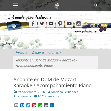
Primary Menu
Search
Skip
to
content
Facebook
Twitter
Email
Pinterest
YouTube
Instagram
Inicio
»
Deberes molones
»
Andante en DoM de Mozart – Karaoke /
Acompañamiento Piano
Andante en DoM de Mozart –
Karaoke / Acompañamiento Piano
Posted
Author
29 noviembre, 2016
Mariana Fernández
on
Astaburuaga
10 Comentarios
Email
Facebook
Twitter
Pinterest
WhatsApp
WordPress
LinkedIn