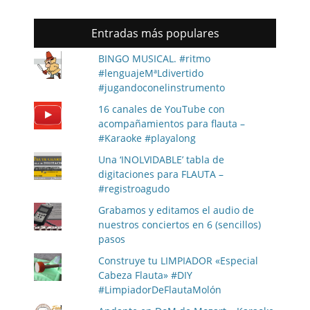
Entradas más populares
BINGO MUSICAL. #ritmo
#lenguajeMªLdivertido
#jugandoconelinstrumento
16 canales de YouTube con
acompañamientos para flauta –
#Karaoke #playalong
Una ‘INOLVIDABLE’ tabla de
digitaciones para FLAUTA –
#registroagudo
Grabamos y editamos el audio de
nuestros conciertos en 6 (sencillos)
pasos
Construye tu LIMPIADOR «Especial
Cabeza Flauta» #DIY
#LimpiadorDeFlautaMolón