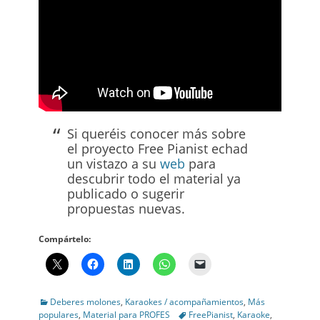
Si queréis conocer más sobre
el proyecto Free Pianist echad
un vistazo a su
web
para
descubrir todo el material ya
publicado o sugerir
propuestas nuevas.
Compártelo:
Categories
Deberes molones
,
Karaokes / acompañamientos
,
Más
Tags
populares
,
Material para PROFES
FreePianist
,
Karaoke
,