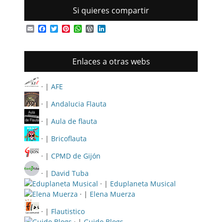
Si quieres compartir
Email
Facebook
Twitter
Pinterest
WhatsApp
WordPress
LinkedIn
Enlaces a otras webs
· |
AFE
· |
Andalucia Flauta
· |
Aula de flauta
· |
Bricoflauta
· |
CPMD de Gijón
· |
David Tuba
· |
Eduplaneta Musical
· |
Elena Muerza
· |
Flautistico
· |
Guido Blogs