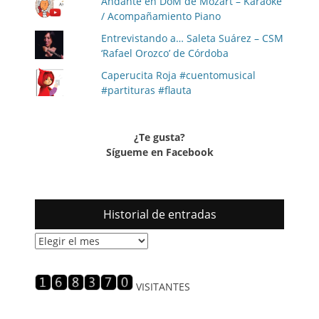
Andante en DoM de Mozart – Karaoke
/ Acompañamiento Piano
Entrevistando a… Saleta Suárez – CSM
‘Rafael Orozco’ de Córdoba
Caperucita Roja #cuentomusical
#partituras #flauta
¿Te gusta?
Sígueme en Facebook
Historial de entradas
Historial
de
entradas
VISITANTES