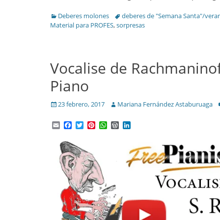
Categories
Tags
Deberes molones
deberes de "Semana Santa"/vera
Material para PROFES
,
sorpresas
Vocalise de Rachmanino
Piano
Posted
Author
23 febrero, 2017
Mariana Fernández Astaburuaga
on
Email
Facebook
Twitter
Pinterest
WhatsApp
WordPress
LinkedIn