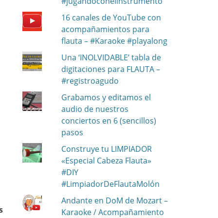
#jugandoconelinstrumento
16 canales de YouTube con
acompañamientos para
flauta – #Karaoke #playalong
Una ‘INOLVIDABLE’ tabla de
digitaciones para FLAUTA –
#registroagudo
Grabamos y editamos el
audio de nuestros
conciertos en 6 (sencillos)
pasos
Construye tu LIMPIADOR
«Especial Cabeza Flauta»
#DIY
#LimpiadorDeFlautaMolón
Andante en DoM de Mozart –
s
Karaoke / Acompañamiento