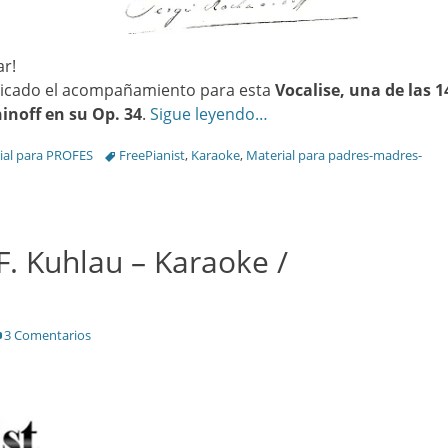
ar!
ublicado el acompañamiento para esta
Vocalise, una de las 1
noff en su Op. 34
.
Sigue leyendo…
Tags
ial para PROFES
FreePianist
,
Karaoke
,
Material para padres-madres-
F. Kuhlau – Karaoke /
3 Comentarios