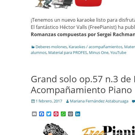
¡Tenemos un nuevo karaoke listo para disfrut
El fantástico Héctor Valls (FreePianist) ha p
Romanzas compuestas por Sergei Rachmani
Categories
Deberes molones
,
Karaokes / acompañamientos
,
Mater
alumnos
,
Material para PROFES
,
Minus One
,
YouTube
Grand solo op.57 n.3 de 
Acompañamiento Piano
Posted
Author
1 febrero, 2017
Mariana Fernández Astaburuaga
on
Email
Facebook
Twitter
Pinterest
WhatsApp
WordPress
LinkedIn