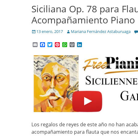
Siciliana Op. 78 para Fla
Acompañamiento Piano
Posted
Author
13 enero, 2017
Mariana Fernández Astaburuaga
on
Email
Facebook
Twitter
Pinterest
WhatsApp
WordPress
LinkedIn
Los regalos de reyes de este año no han acab
acompañamiento para flauta que nos encant