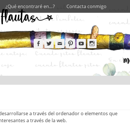
¿Qué encontraré en…?
Contacta conmigo
Facebook
Twitter
Email
Pinterest
YouTube
Instagram
 desarrollarse a través del ordenador o elementos que
teresantes a través de la web.