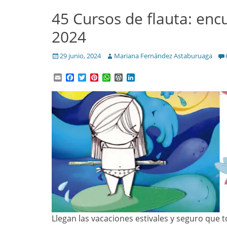
45 Cursos de flauta: encu
2024
Posted
Author
29 junio, 2024
Mariana Fernández Astaburuaga
on
Email
Facebook
Twitter
Pinterest
WhatsApp
WordPress
LinkedIn
Llegan las vacaciones estivales y seguro que