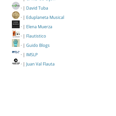
· |
David Tuba
· |
Eduplaneta Musical
· |
Elena Muerza
· |
Flautistico
· |
Guido Blogs
· |
IMSLP
· |
Juan Val Flauta