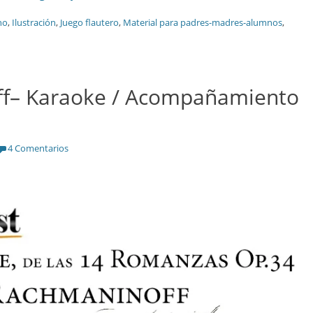
no
,
Ilustración
,
Juego flautero
,
Material para padres-madres-alumnos
,
ff– Karaoke / Acompañamiento
4 Comentarios