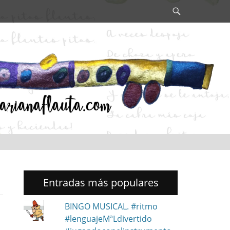
Search
Entradas más populares
BINGO MUSICAL. #ritmo
#lenguajeMªLdivertido