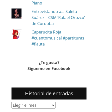
Piano
n
Entrevistando a… Saleta
Suárez – CSM ‘Rafael Orozco’
de Córdoba
Caperucita Roja
#cuentomusical #partituras
#flauta
¿Te gusta?
Sígueme en Facebook
Historial de entradas
Historial
de