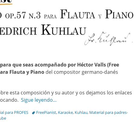
 para que seas acompañado por Héctor Valls
(Free
ara Flauta y Piano
del compositor germano-danés
bre esta composición y su autor y os dejamos los enlaces
s tocando.
Sigue leyendo…
Tags
ial para PROFES
FreePianist
,
Karaoke
,
Kuhlau
,
Material para padres-
ube