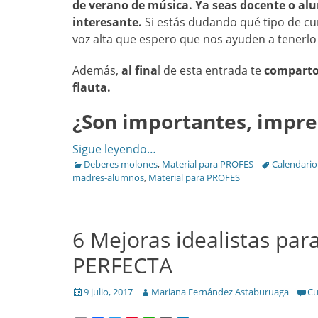
de verano de música. Ya seas docente o a
interesante.
Si estás dudando qué tipo de cur
voz alta que espero que nos ayuden a tenerlo
Además,
al fina
l de esta entrada te
compart
flauta.
¿Son importantes, impres
Sigue leyendo…
Categories
Tags
Deberes molones
,
Material para PROFES
Calendario
madres-alumnos
,
Material para PROFES
6 Mejoras idealistas pa
PERFECTA
Posted
Author
9 julio, 2017
Mariana Fernández Astaburuaga
Cu
on