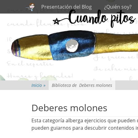
Primary Menu
Skip
Presentación del Blog
¿Quién soy?
to
content
Inicio
»
Biblioteca de
Deberes molones
Deberes molones
Esta categoría alberga ejercicios que pueden
pueden guiarnos para descubrir contenidos in