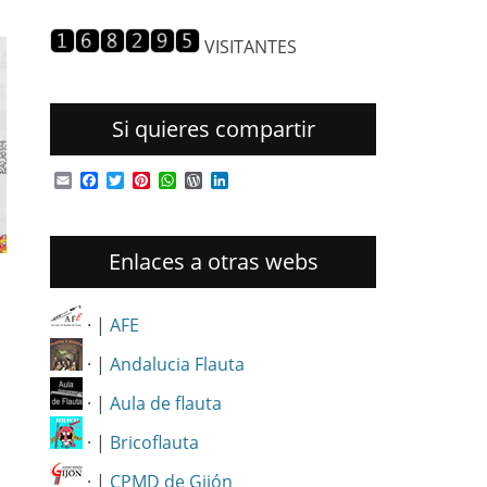
entradas
VISITANTES
Si quieres compartir
Email
Facebook
Twitter
Pinterest
WhatsApp
WordPress
LinkedIn
Enlaces a otras webs
· |
AFE
· |
Andalucia Flauta
· |
Aula de flauta
· |
Bricoflauta
· |
CPMD de Gijón