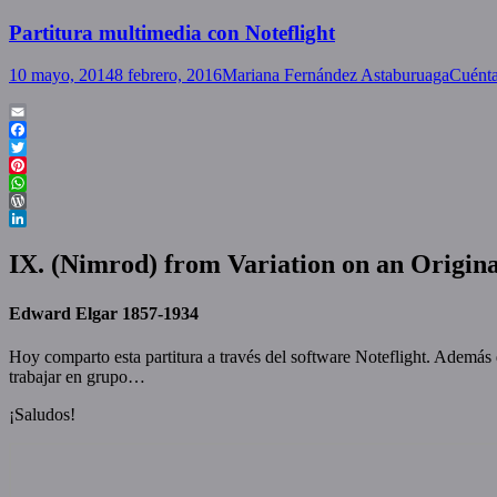
Partitura multimedia con Noteflight
Posted
Author
10 mayo, 2014
8 febrero, 2016
Mariana Fernández Astaburuaga
Cuénta
on
Email
Facebook
Twitter
Pinterest
WhatsApp
WordPress
LinkedIn
IX. (Nimrod) from Variation on an Origin
Edward Elgar 1857-1934
Hoy comparto esta partitura a través del software Noteflight. Además 
trabajar en grupo…
¡Saludos!