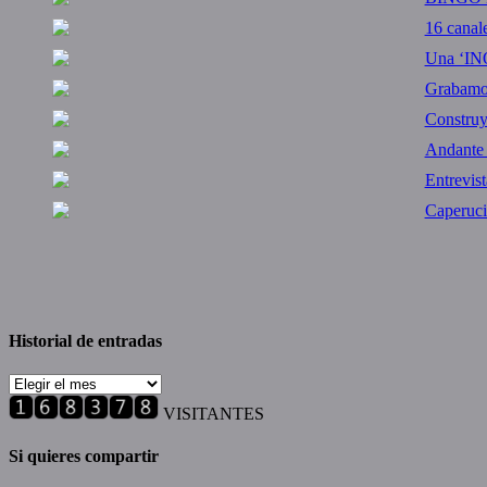
16 canal
Una ‘IN
Grabamos 
Constru
Andante
Entrevis
Caperuci
Historial de entradas
Historial
de
VISITANTES
entradas
Si quieres compartir