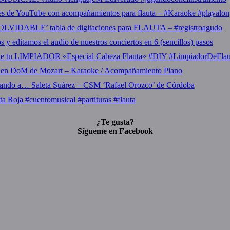
es de YouTube con acompañamientos para flauta – #Karaoke #playalon
OLVIDABLE’ tabla de digitaciones para FLAUTA – #registroagudo
y editamos el audio de nuestros conciertos en 6 (sencillos) pasos
ye tu LIMPIADOR «Especial Cabeza Flauta» #DIY #LimpiadorDeFla
 en DoM de Mozart – Karaoke / Acompañamiento Piano
tando a… Saleta Suárez – CSM ‘Rafael Orozco’ de Córdoba
ta Roja #cuentomusical #partituras #flauta
¿Te gusta?
Sígueme en Facebook