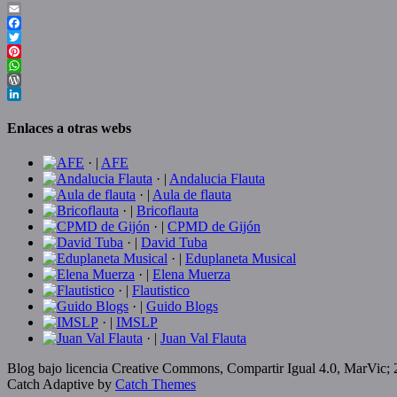
Email
Facebook
Twitter
Pinterest
WhatsApp
WordPress
LinkedIn
Enlaces a otras webs
· |
AFE
· |
Andalucia Flauta
· |
Aula de flauta
· |
Bricoflauta
· |
CPMD de Gijón
· |
David Tuba
· |
Eduplaneta Musical
· |
Elena Muerza
· |
Flautistico
· |
Guido Blogs
· |
IMSLP
· |
Juan Val Flauta
Blog bajo licencia Creative Commons, Compartir Igual 4.0, MarVic;
Catch Adaptive by
Catch Themes