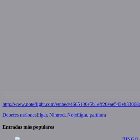
http://www.noteflight.com/embed/4665130e5b1eff20eae543eb3306
Categories
Tags
Deberes molones
Elgar
,
Nimrod
,
Noteflight
,
partitura
Entradas más populares
BINGO M