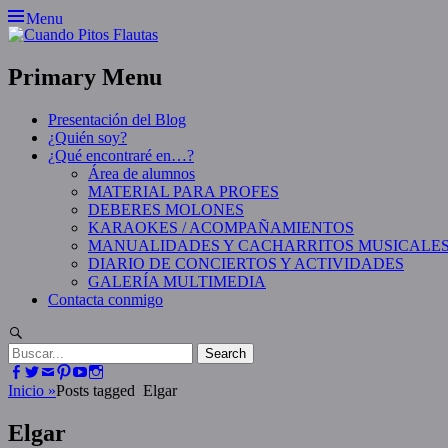
Skip
Menu
to
content
Primary Menu
Presentación del Blog
¿Quién soy?
¿Qué encontraré en…?
Área de alumnos
MATERIAL PARA PROFES
DEBERES MOLONES
KARAOKES / ACOMPAÑAMIENTOS
MANUALIDADES Y CACHARRITOS MUSICALE
DIARIO DE CONCIERTOS Y ACTIVIDADES
GALERÍA MULTIMEDIA
Contacta conmigo
Search
Search
for:
Facebook
Twitter
Email
Pinterest
YouTube
Instagram
Inicio
»
Posts tagged
Elgar
Elgar