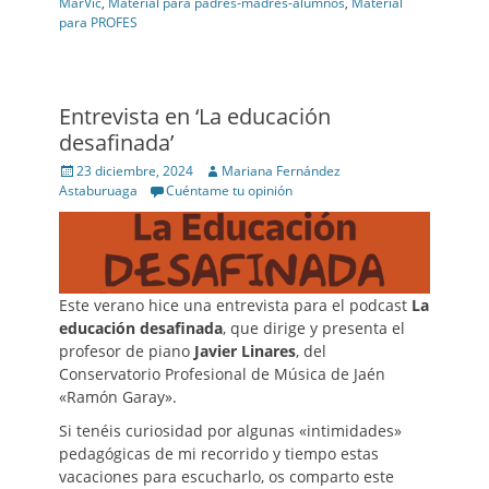
MarVic
,
Material para padres-madres-alumnos
,
Material
para PROFES
Entrevista en ‘La educación
desafinada’
Posted
Author
23 diciembre, 2024
Mariana Fernández
on
Astaburuaga
Cuéntame tu opinión
Este verano hice una entrevista para el podcast
La
educación desafinada
, que dirige y presenta el
profesor de piano
Javier Linares
, del
Conservatorio Profesional de Música de Jaén
«Ramón Garay».
Si tenéis curiosidad por algunas «intimidades»
pedagógicas de mi recorrido y tiempo estas
vacaciones para escucharlo, os comparto este