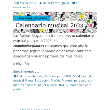
Posted
Author
8 enero, 2023
Víctor Pérez Eguíluz
4
on
Comentarios
Las Reinas Magas han traído el
nuevo
calendario
musical
para este 2023. En
cuandopitosflautas
deseamos que este año lo
podamos seguir llenando de ensayos, cantidad
conciertos y buenos propósitos musicales.
¡Feliz año!
Sigue leyendo…
Categories
Tags
Galería multimedia
,
Material para PROFES
Calendario
musical
,
Flauta
,
Ilustración
,
MarVic
,
Material para padres-
madres-alumnos
,
Material para PROFES
,
materiales para
profes
Post