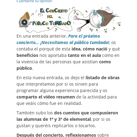
on
Cuéntame tu opinión
En una entrada anterior,
Para el próximo
concierto… ¡Necesitamos al público tumbado!
, os
contaba el porqué de esta
idea, cómo nació
y qué
beneficios
nos aportaba
tanto en el aula
como
en
la vivencia de las personas que asistían
como
público
.
En esta nueva entrada, os dejo el
listado de obras
que interpretamos por si os sirven para
programar alguna experiencia parecida y os
comparto el vídeo resumen
de la actividad para
que veáis cómo fue en realidad.
También subo los
dos cuentos que compusieron
las alumnas de 1º y 3º
de
elemental
, por si os
gustan y queréis replicarlos o tocarlos.
Después del concierto, reflexionamos
sobre