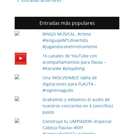
←
Entradas anteriores
navigation
Entradas más populares
BINGO MUSICAL. #ritmo
#lenguajeMªLdivertido
#jugandoconelinstrumento
16 canales de YouTube con
acompañamientos para flauta –
#Karaoke #playalong
Una ‘INOLVIDABLE’ tabla de
digitaciones para FLAUTA –
#registroagudo
Grabamos y editamos el audio de
nuestros conciertos en 6 (sencillos)
pasos
Construye tu LIMPIADOR «Especial
Cabeza Flauta» #DIY
#LimpiadorDeFlautaMolón