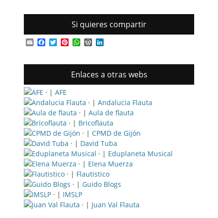
Si quieres compartir
Email
Facebook
Twitter
Pinterest
WhatsApp
WordPress
LinkedIn
Enlaces a otras webs
· |
AFE
· |
Andalucia Flauta
· |
Aula de flauta
· |
Bricoflauta
· |
CPMD de Gijón
· |
David Tuba
· |
Eduplaneta Musical
· |
Elena Muerza
· |
Flautistico
· |
Guido Blogs
· |
IMSLP
· |
Juan Val Flauta