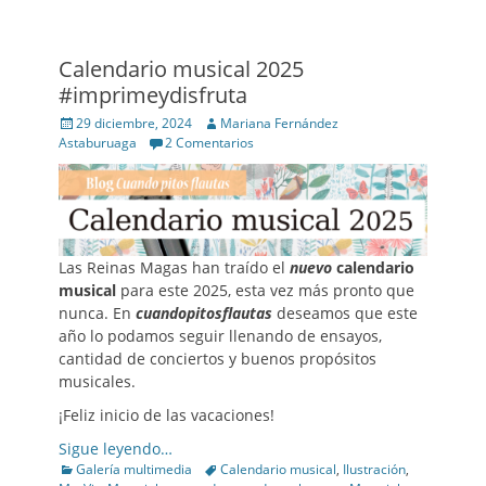
Calendario musical 2025
#imprimeydisfruta
Posted
Author
29 diciembre, 2024
Mariana Fernández
on
Astaburuaga
2 Comentarios
Las Reinas Magas han traído el
nuevo
calendario
musical
para este 2025, esta vez más pronto que
nunca. En
cuandopitosflautas
deseamos que este
año lo podamos seguir llenando de ensayos,
cantidad de conciertos y buenos propósitos
musicales.
¡Feliz inicio de las vacaciones!
Sigue leyendo…
Categories
Tags
Galería multimedia
Calendario musical
,
Ilustración
,