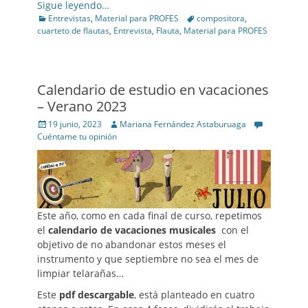
Sigue leyendo…
Categories
Tags
Entrevistas
,
Material para PROFES
compositora
,
cuarteto de flautas
,
Entrevista
,
Flauta
,
Material para PROFES
Calendario de estudio en vacaciones
– Verano 2023
Posted
Author
19 junio, 2023
Mariana Fernández Astaburuaga
on
Cuéntame tu opinión
Este año, como en cada final de curso, repetimos
el
calendario de vacaciones musicales
con el
objetivo de no abandonar estos meses el
instrumento y que septiembre no sea el mes de
limpiar telarañas…
Este
pdf descargable
, está planteado en cuatro