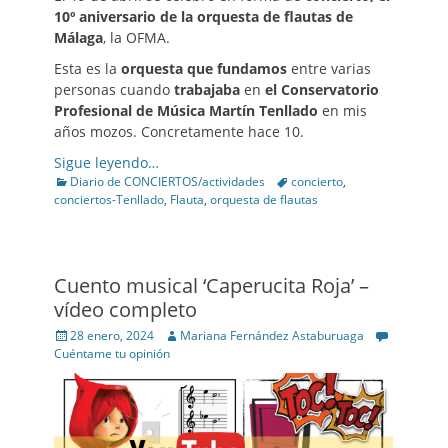
10º aniversario de la orquesta de flautas de
Málaga
, la OFMA.
Esta es la
orquesta que fundamos
entre varias
personas cuando
trabajaba
en
el Conservatorio
Profesional de Música Martín Tenllado
en mis
años mozos. Concretamente hace 10.
Sigue leyendo…
Categories
Tags
Diario de CONCIERTOS/actividades
concierto
,
conciertos-Tenllado
,
Flauta
,
orquesta de flautas
Cuento musical ‘Caperucita Roja’ –
vídeo completo
Posted
Author
28 enero, 2024
Mariana Fernández Astaburuaga
on
Cuéntame tu opinión