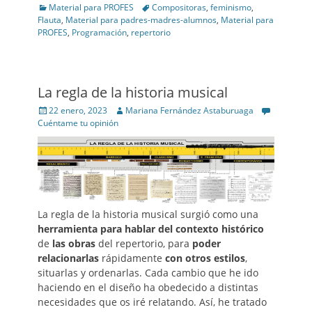
Categories
Tags
Material para PROFES
Compositoras
,
feminismo
,
Flauta
,
Material para padres-madres-alumnos
,
Material para
PROFES
,
Programación
,
repertorio
La regla de la historia musical
Posted
Author
22 enero, 2023
Mariana Fernández Astaburuaga
on
Cuéntame tu opinión
La regla de la historia musical surgió como una
herramienta para hablar del contexto histórico
de
las
obras
del repertorio, para
poder
relacionarlas
rápidamente
con otros estilos
,
situarlas y ordenarlas. Cada cambio que he ido
haciendo en el diseño ha obedecido a distintas
necesidades que os iré relatando. Así, he tratado