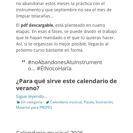
no abandonar estos meses la práctica con el
instrumento y que septiembre no sea el mes de
limpiar telarañas…
El
pdf descargable
, está planteado en cuatro
etapas. En esas 4 fases, se puede dividir el trabajo
que te hayan mandado o el que tú quieras hacer.
Así, si te organizas lo mejor posible, llegarás al
próximo curso bastante en forma.
#noAbandonesAtuInstrument
o… #ÉlNoLoHaría
¿Para qué sirve este calendario de
verano?
Sigue leyendo…
Categories
Tags
Sin categoría
Calendario musical
,
Flauta
,
Ilustración
,
Material para PROFES
Calendario musical 2026