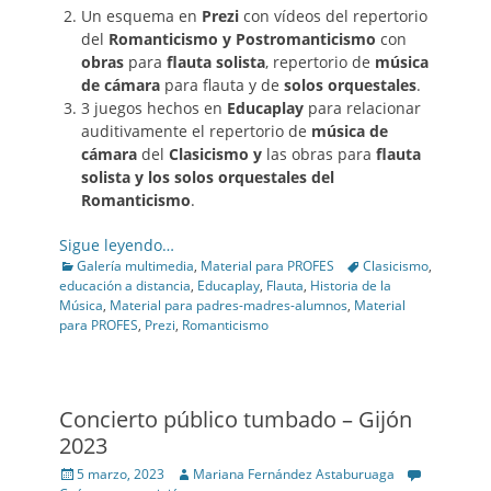
Un esquema en
Prezi
con vídeos del repertorio
del
Romanticismo y Postromanticismo
con
obras
para
flauta solista
, repertorio de
música
de cámara
para flauta y de
solos orquestales
.
3 juegos hechos en
Educaplay
para relacionar
auditivamente el repertorio de
música de
cámara
del
Clasicismo y
las obras para
flauta
solista y los solos orquestales del
Romanticismo
.
Sigue leyendo…
Categories
Tags
Galería multimedia
,
Material para PROFES
Clasicismo
,
educación a distancia
,
Educaplay
,
Flauta
,
Historia de la
Música
,
Material para padres-madres-alumnos
,
Material
para PROFES
,
Prezi
,
Romanticismo
Concierto público tumbado – Gijón
2023
Posted
Author
5 marzo, 2023
Mariana Fernández Astaburuaga