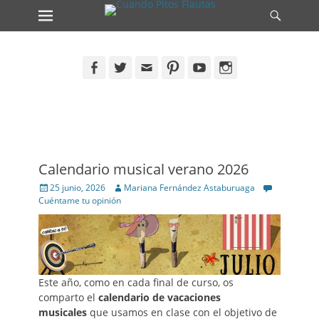
Primary Menu
Search
Skip
to
content
Facebook
Twitter
Email
Pinterest
YouTube
Instagram
Calendario musical verano 2026
Posted
Author
25 junio, 2026
Mariana Fernández Astaburuaga
on
Cuéntame tu opinión
Este año, como en cada final de curso, os
comparto el
calendario de vacaciones
musicales
que usamos en clase con el objetivo de