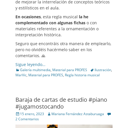
de mejorar la interrelación de conceptos teóricos
y estilísticos en el aula.
En ocasiones
, esta regla musical
la he
complementado con algunas fichas
o con
materiales referentes a la ornamentación o
interpretación histórica.
Seguro que encontráis otra manera de emplearlo,
pero no olvidéis hacérmelo saber en los
comentarios. 🙏
Sigue leyendo…
Categories
Tags
Galería multimedia
,
Material para PROFES
Ilustración
,
MarVic
,
Material para PROFES
,
Regla historia musical
Baraja de cartas de estudio #piano
#jugamostocando
Posted
Author
15 enero, 2023
Mariana Fernández Astaburuaga
on
2 Comentarios