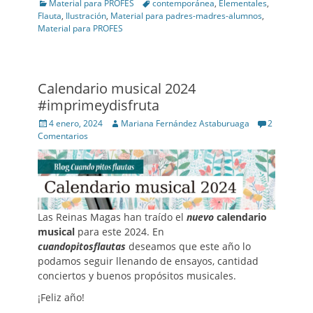
Categories
Tags
Material para PROFES
contemporánea
,
Elementales
,
Flauta
,
Ilustración
,
Material para padres-madres-alumnos
,
Material para PROFES
Calendario musical 2024
#imprimeydisfruta
Posted
Author
4 enero, 2024
Mariana Fernández Astaburuaga
2
on
Comentarios
Las Reinas Magas han traído el
nuevo
calendario
musical
para este 2024. En
cuandopitosflautas
deseamos que este año lo
podamos seguir llenando de ensayos, cantidad
conciertos y buenos propósitos musicales.
¡Feliz año!