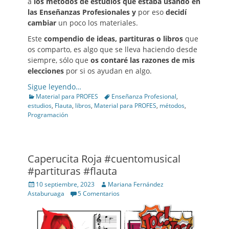
a
los
métodos de estudios que estaba usando en
las Enseñanzas Profesionales y
por eso
decidí
cambiar
un poco los materiales.
Este
compendio de ideas, partituras o libros
que
os comparto, es algo que se lleva haciendo desde
siempre, sólo que
os contaré las razones de mis
elecciones
por si os ayudan en algo.
Sigue leyendo…
Categories
Tags
Material para PROFES
Enseñanza Profesional
,
estudios
,
Flauta
,
libros
,
Material para PROFES
,
métodos
,
Programación
Caperucita Roja #cuentomusical
#partituras #flauta
Posted
Author
10 septiembre, 2023
Mariana Fernández
on
Astaburuaga
5 Comentarios