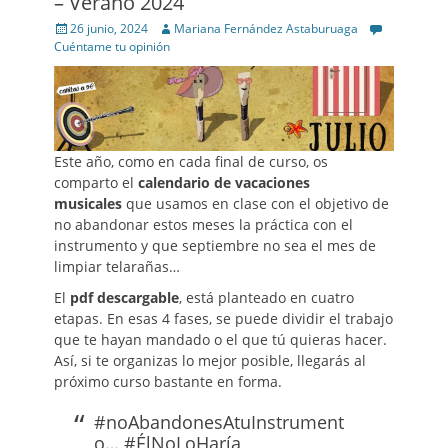
– Verano 2024
Posted
Author
26 junio, 2024
Mariana Fernández Astaburuaga
on
Cuéntame tu opinión
Este año, como en cada final de curso, os
comparto el
calendario de vacaciones
musicales
que usamos en clase con el objetivo de
no abandonar estos meses la práctica con el
instrumento y que septiembre no sea el mes de
limpiar telarañas…
El
pdf descargable
, está planteado en cuatro
etapas. En esas 4 fases, se puede dividir el trabajo
que te hayan mandado o el que tú quieras hacer.
Así, si te organizas lo mejor posible, llegarás al
próximo curso bastante en forma.
#noAbandonesAtuInstrument
o… #ÉlNoLoHaría