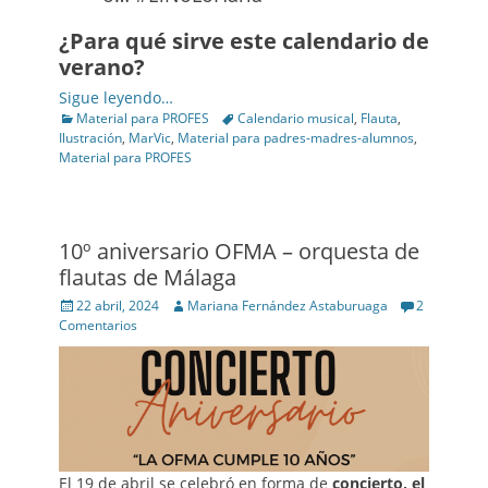
¿Para qué sirve este calendario de
verano?
Sigue leyendo…
Categories
Tags
Material para PROFES
Calendario musical
,
Flauta
,
Ilustración
,
MarVic
,
Material para padres-madres-alumnos
,
Material para PROFES
10º aniversario OFMA – orquesta de
flautas de Málaga
Posted
Author
22 abril, 2024
Mariana Fernández Astaburuaga
2
on
Comentarios
El 19 de abril se celebró en forma de
concierto, el