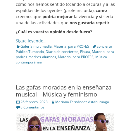
cómo nos hemos sentido tocando a oscuras y a las
espaldas de los oyentes (profe incluida),
cómo
creemos que
podría mejorar
la vivencia
y si
sería
una de las actividades que
nos gustaría repetir
.
¿Cuál es vuestra opinión desde fuera?
Sigue leyendo…
Categories
Tags
Galería multimedia
,
Material para PROFES
concierto
Público Tumbado
,
Diario de conciertos
,
Flauta
,
Material para
padres-madres-alumnos
,
Material para PROFES
,
Música
contemporánea
Las gafas moradas en la enseñanza
musical – Música y feminismo
Posted
Author
26 febrero, 2023
Mariana Fernández Astaburuaga
on
8 Comentarios