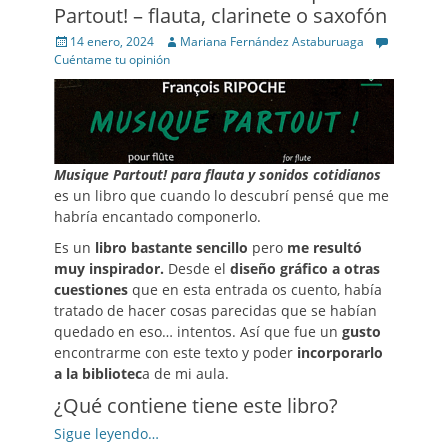
Partout! – flauta, clarinete o saxofón
Posted
Author
14 enero, 2024
Mariana Fernández Astaburuaga
on
Cuéntame tu opinión
Musique Partout! para flauta y sonidos cotidianos
es un libro que cuando lo descubrí pensé que me
habría encantado componerlo.
Es un
libro bastante sencillo
pero
me resultó
muy inspirador.
Desde el
diseño gráfico
a otras
cuestiones
que en esta entrada os cuento, había
tratado de hacer cosas parecidas que se habían
quedado en eso… intentos. Así que fue un
gusto
encontrarme con este texto y poder
incorporarlo
a la bibliotec
a de mi aula.
¿Qué contiene tiene este libro?
Sigue leyendo…