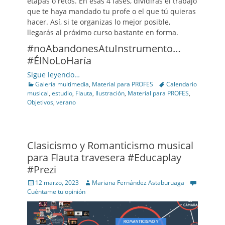
etapas o retos. En esas 4 fases, dividirás el trabajo
que te haya mandado tu profe o el que tú quieras
hacer. Así, si te organizas lo mejor posible,
llegarás al próximo curso bastante en forma.
#noAbandonesAtuInstrumento…
#ÉlNoLoHaría
Sigue leyendo…
Categories
Tags
Galería multimedia
,
Material para PROFES
Calendario
musical
,
estudio
,
Flauta
,
Ilustración
,
Material para PROFES
,
Objetivos
,
verano
Clasicismo y Romanticismo musical
para Flauta travesera #Educaplay
#Prezi
Posted
Author
12 marzo, 2023
Mariana Fernández Astaburuaga
on
Cuéntame tu opinión