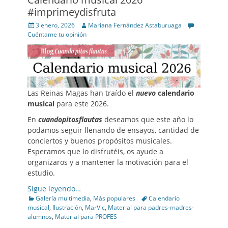
#imprimeydisfruta
Posted
Author
3 enero, 2026
Mariana Fernández Astaburuaga
on
Cuéntame tu opinión
Las Reinas Magas han traído el
nuevo
calendario
musical
para este 2026.
En
cuandopitosflautas
deseamos que este año lo
podamos seguir llenando de ensayos, cantidad de
conciertos y buenos propósitos musicales.
Esperamos que lo disfrutéis, os ayude a
organizaros y a mantener la motivación para el
estudio.
Sigue leyendo…
Categories
Tags
Galería multimedia
,
Más populares
Calendario
musical
,
Ilustración
,
MarVic
,
Material para padres-madres-
alumnos
,
Material para PROFES