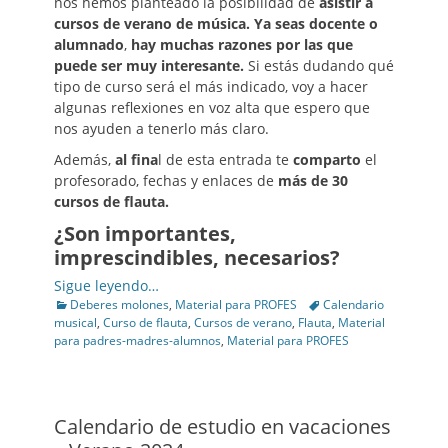
nos hemos planteado la posibilidad de
asistir a
cursos de verano de música. Ya seas docente o
alumnado
,
hay muchas razones
por las que
puede ser muy interesante.
Si estás dudando qué
tipo de curso será el más indicado, voy a hacer
algunas reflexiones en voz alta que espero que
nos ayuden a tenerlo más claro.
Además,
al fina
l de esta entrada te
comparto
el
profesorado, fechas y enlaces de
más de 30
cursos de flauta.
¿Son importantes,
imprescindibles, necesarios?
Sigue leyendo…
Categories
Tags
Deberes molones
,
Material para PROFES
Calendario
musical
,
Curso de flauta
,
Cursos de verano
,
Flauta
,
Material
para padres-madres-alumnos
,
Material para PROFES
Calendario de estudio en vacaciones