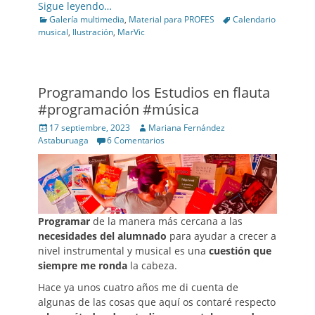
Sigue leyendo…
Categories
Tags
Galería multimedia
,
Material para PROFES
Calendario
musical
,
Ilustración
,
MarVic
Programando los Estudios en flauta
#programación #música
Posted
Author
17 septiembre, 2023
Mariana Fernández
on
Astaburuaga
6 Comentarios
Programar
de la manera más cercana a las
necesidades del alumnado
para ayudar a crecer a
nivel instrumental y musical es una
cuestión que
siempre me ronda
la cabeza.
Hace ya unos cuatro años me di cuenta de
algunas de las cosas que aquí os contaré respecto