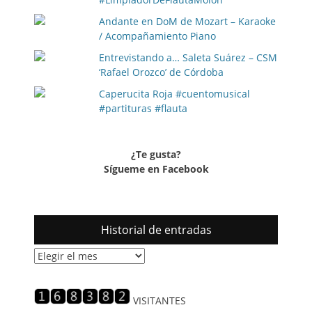
Andante en DoM de Mozart – Karaoke
/ Acompañamiento Piano
Entrevistando a… Saleta Suárez – CSM
‘Rafael Orozco’ de Córdoba
Caperucita Roja #cuentomusical
#partituras #flauta
¿Te gusta?
Sígueme en Facebook
Historial de entradas
Historial
de
entradas
VISITANTES