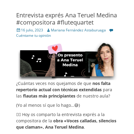
Entrevista exprés Ana Teruel Medina
#compositora #flutequartet
Posted
Author
16 julio, 2023
Mariana Fernández Astaburuaga
on
Cuéntame tu opinión
¿Cuántas veces nos quejamos de que
nos falta
repertorio actual con técnicas extendidas
para
las
flautas
más principiantes
de nuestro aula?
(Yo al menos sí que lo hago…😅)
👉🏼 Hoy os comparto la entrevista exprés a la
compositora de la
obra «Voces calladas, silencios
que claman», Ana Teruel Medina
.