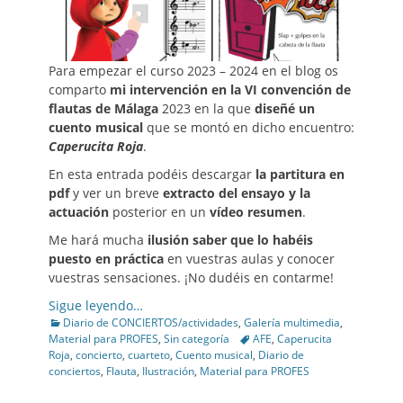
Para empezar el curso 2023 – 2024 en el blog os
comparto
mi intervención en la VI convención de
flautas de Málaga
2023 en la que
diseñé un
cuento musical
que se montó en dicho encuentro:
Caperucita Roja
.
En esta entrada podéis descargar
la partitura
en
pdf
y ver un breve
extracto del ensayo
y la
actuación
posterior en un
vídeo resumen
.
Me hará mucha
ilusión saber que lo habéis
puesto en práctica
en vuestras aulas y conocer
vuestras sensaciones. ¡No dudéis en contarme!
Sigue leyendo…
Categories
Diario de CONCIERTOS/actividades
,
Galería multimedia
,
Tags
Material para PROFES
,
Sin categoría
AFE
,
Caperucita
Roja
,
concierto
,
cuarteto
,
Cuento musical
,
Diario de
conciertos
,
Flauta
,
Ilustración
,
Material para PROFES