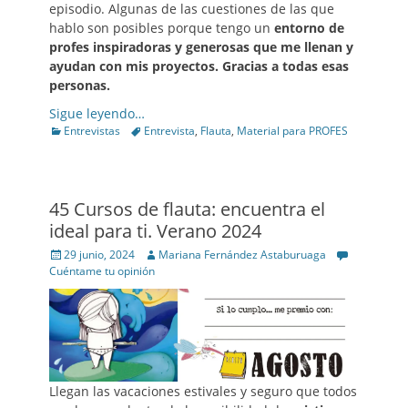
episodio. Algunas de las cuestiones de las que
hablo son posibles porque tengo un
entorno de
profes inspiradoras y generosas que me llenan y
ayudan con mis proyectos. Gracias a todas esas
personas.
Sigue leyendo…
Categories
Tags
Entrevistas
Entrevista
,
Flauta
,
Material para PROFES
45 Cursos de flauta: encuentra el
ideal para ti. Verano 2024
Posted
Author
29 junio, 2024
Mariana Fernández Astaburuaga
on
Cuéntame tu opinión
Llegan las vacaciones estivales y seguro que todos