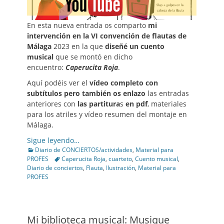
En esta nueva entrada os comparto
mi
intervención en la VI convención de flautas de
Málaga
2023 en la que
diseñé un cuento
musical
que se montó en dicho
encuentro:
Caperucita Roja
.
Aquí podéis ver el
vídeo completo con
subtítulos pero también os enlazo
las entradas
anteriores con
las partitura
s
en pdf
, materiales
para los atriles y vídeo resumen del montaje en
Málaga.
Sigue leyendo…
Categories
Diario de CONCIERTOS/actividades
,
Material para
Tags
PROFES
Caperucita Roja
,
cuarteto
,
Cuento musical
,
Diario de conciertos
,
Flauta
,
Ilustración
,
Material para
PROFES
Mi biblioteca musical: Musique