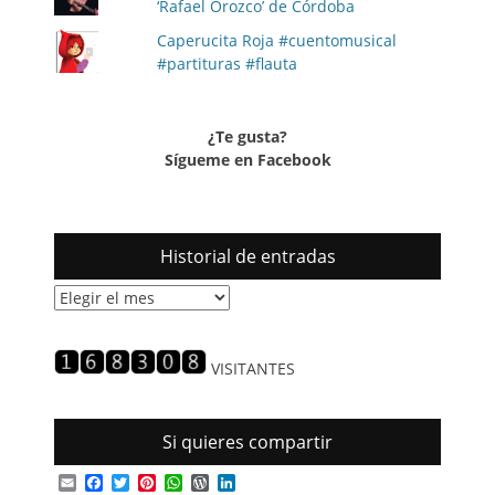
‘Rafael Orozco’ de Córdoba
Caperucita Roja #cuentomusical
#partituras #flauta
¿Te gusta?
Sígueme en Facebook
Historial de entradas
Historial
de
entradas
VISITANTES
Si quieres compartir
Email
Facebook
Twitter
Pinterest
WhatsApp
WordPress
LinkedIn