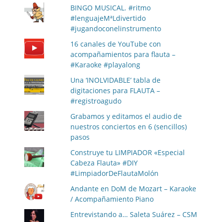
BINGO MUSICAL. #ritmo
#lenguajeMªLdivertido
#jugandoconelinstrumento
16 canales de YouTube con
acompañamientos para flauta –
#Karaoke #playalong
Una ‘INOLVIDABLE’ tabla de
digitaciones para FLAUTA –
#registroagudo
Grabamos y editamos el audio de
nuestros conciertos en 6 (sencillos)
pasos
Construye tu LIMPIADOR «Especial
Cabeza Flauta» #DIY
#LimpiadorDeFlautaMolón
Andante en DoM de Mozart – Karaoke
/ Acompañamiento Piano
Entrevistando a… Saleta Suárez – CSM