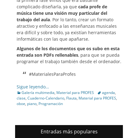
la primera fase vimos que era bastante
complicado diseñarla, ya que
cada profe de
música tiene una visión muy particular del
trabajo del aula
. Por lo tanto, crear un formato
atractivo y enfocado a las enseñanzas musicales
era difícil y sobre todo, ya existían herramientas
informáticas con las que apañarse.
Algunos de los documentos que os subo en esta
entrada son PDFs rellenables
, para que se pueda
programar el trabajo también desde el ordenador.
#MaterialesParaProfes
Sigue leyendo…
Categories
Tags
Galería multimedia
,
Material para PROFES
agenda
,
clase
,
Cuaderno-Calendario
,
Flauta
,
Material para PROFES
,
oboe
,
piano
,
Programación
Entradas más populares