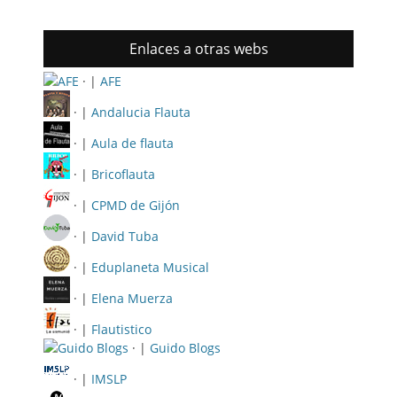
Enlaces a otras webs
· |
AFE
· |
Andalucia Flauta
· |
Aula de flauta
· |
Bricoflauta
· |
CPMD de Gijón
· |
David Tuba
· |
Eduplaneta Musical
· |
Elena Muerza
· |
Flautistico
· |
Guido Blogs
· |
IMSLP