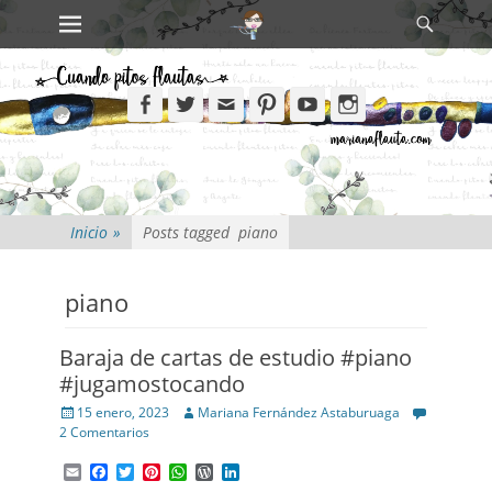
Primary Menu
Search
Skip
to
content
Facebook
Twitter
Email
Pinterest
YouTube
Instagram
Inicio
»
Posts tagged
piano
piano
Baraja de cartas de estudio #piano
#jugamostocando
Posted
Author
15 enero, 2023
Mariana Fernández Astaburuaga
on
2 Comentarios
Email
Facebook
Twitter
Pinterest
WhatsApp
WordPress
LinkedIn