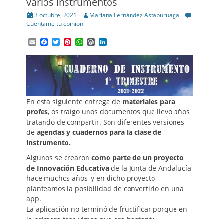
varios instrumentos
Posted
Author
3 octubre, 2021
Mariana Fernández Astaburuaga
on
Cuéntame tu opinión
Email
Facebook
Twitter
Pinterest
WhatsApp
WordPress
LinkedIn
En esta siguiente entrega de
materiales para
profes
, os traigo unos documentos que llevo años
tratando de compartir. Son diferentes versiones
de
agendas y cuadernos para la clase de
instrumento.
Algunos se crearon
como parte de un proyecto
de Innovación Educativa
de la Junta de Andalucía
hace muchos años, y en dicho proyecto
planteamos la posibilidad de convertirlo en una
app.
La aplicación no terminó de fructificar porque en