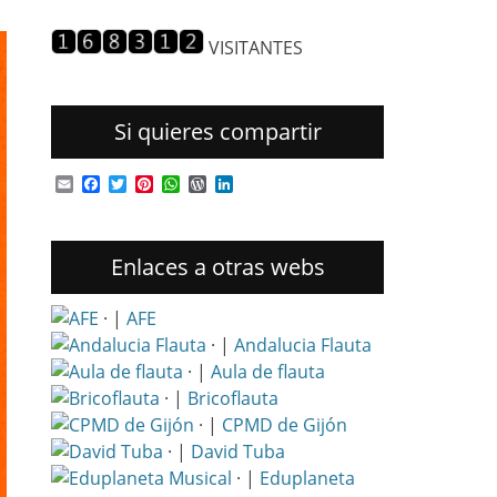
entradas
VISITANTES
Si quieres compartir
Email
Facebook
Twitter
Pinterest
WhatsApp
WordPress
LinkedIn
Enlaces a otras webs
· |
AFE
· |
Andalucia Flauta
· |
Aula de flauta
· |
Bricoflauta
· |
CPMD de Gijón
· |
David Tuba
· |
Eduplaneta