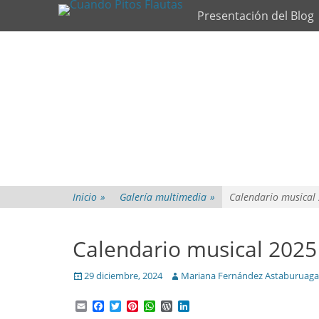
Primary Menu
Skip
Presentación del Blog
to
content
Inicio
»
Galería multimedia
»
Calendario musical
Calendario musical 2025
Posted
Author
29 diciembre, 2024
Mariana Fernández Astaburuaga
on
Email
Facebook
Twitter
Pinterest
WhatsApp
WordPress
LinkedIn