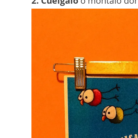
2. Cuélgalo
o móntalo don