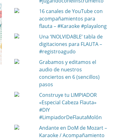
#jugandoconelinstrumento
16 canales de YouTube con
acompañamientos para
flauta – #Karaoke #playalong
Una ‘INOLVIDABLE’ tabla de
digitaciones para FLAUTA –
#registroagudo
Grabamos y editamos el
audio de nuestros
conciertos en 6 (sencillos)
pasos
Construye tu LIMPIADOR
«Especial Cabeza Flauta»
#DIY
#LimpiadorDeFlautaMolón
Andante en DoM de Mozart –
Karaoke / Acompañamiento