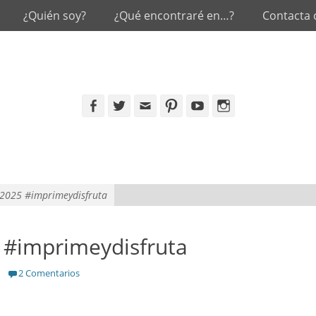
¿Quién soy?
¿Qué encontraré en…?
Contacta
Facebook
Twitter
Email
Pinterest
YouTube
Instagram
 2025 #imprimeydisfruta
 #imprimeydisfruta
2 Comentarios