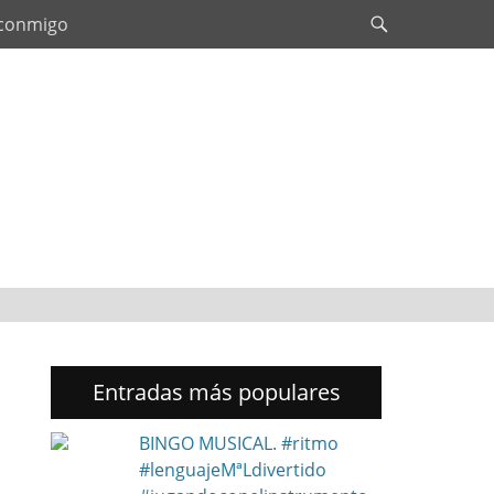
Search
 conmigo
Entradas más populares
BINGO MUSICAL. #ritmo
#lenguajeMªLdivertido