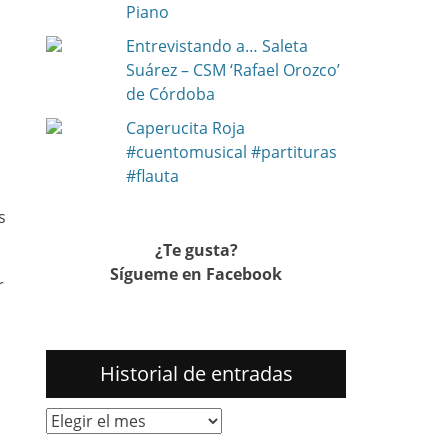
Piano
Entrevistando a… Saleta
Suárez – CSM ‘Rafael Orozco’
de Córdoba
Caperucita Roja
#cuentomusical #partituras
#flauta
s
¿Te gusta?
Sígueme en Facebook
r
Historial de entradas
Historial
de