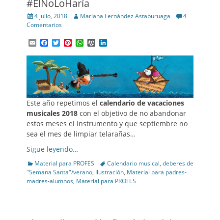
#ÉlNoLoHaría
Posted
Author
4 julio, 2018
Mariana Fernández Astaburuaga
4
on
Comentarios
Email
Facebook
Twitter
Pinterest
WhatsApp
WordPress
LinkedIn
Este año repetimos el
calendario de vacaciones
musicales 2018
con el objetivo de no abandonar
estos meses el instrumento y que septiembre no
sea el mes de limpiar telarañas…
Sigue leyendo…
Categories
Tags
Material para PROFES
Calendario musical
,
deberes de
"Semana Santa"/verano
,
Ilustración
,
Material para padres-
madres-alumnos
,
Material para PROFES