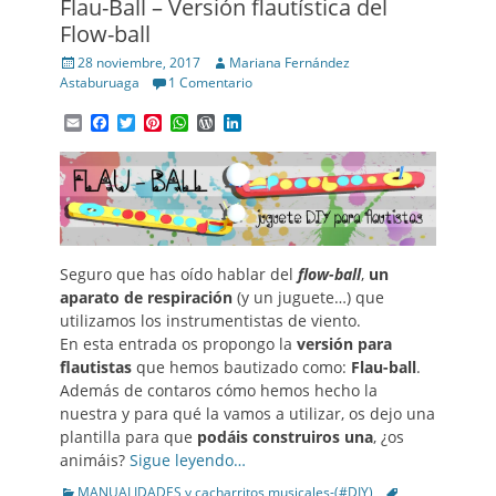
Flau-Ball – Versión flautística del
Flow-ball
Posted
Author
28 noviembre, 2017
Mariana Fernández
on
Astaburuaga
1 Comentario
Email
Facebook
Twitter
Pinterest
WhatsApp
WordPress
LinkedIn
Seguro que has oído hablar del
flow-ball
,
un
aparato de respiración
(y un juguete…) que
utilizamos los instrumentistas de viento.
En esta entrada os propongo la
versión para
flautistas
que hemos bautizado como:
Flau-ball
.
Además de contaros cómo hemos hecho la
nuestra y para qué la vamos a utilizar, os dejo una
plantilla para que
podáis construiros una
, ¿os
animáis?
Sigue leyendo…
Categories
Tags
MANUALIDADES y cacharritos musicales-(#DIY)