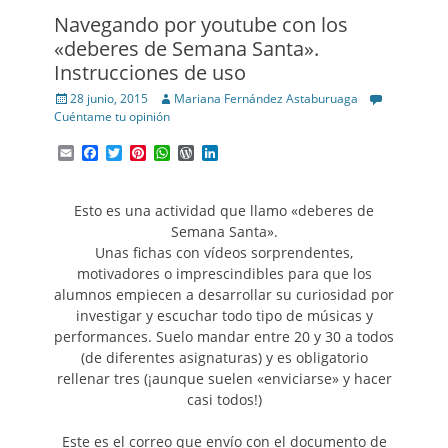
Navegando por youtube con los
«deberes de Semana Santa».
Instrucciones de uso
Posted
Author
28 junio, 2015
Mariana Fernández Astaburuaga
on
Cuéntame tu opinión
Email
Facebook
Twitter
Pinterest
WhatsApp
WordPress
LinkedIn
Esto es una actividad que llamo «deberes de
Semana Santa».
Unas fichas con vídeos sorprendentes,
motivadores o imprescindibles para que los
alumnos empiecen a desarrollar su curiosidad por
investigar y escuchar todo tipo de músicas y
performances. Suelo mandar entre 20 y 30 a todos
(de diferentes asignaturas) y es obligatorio
rellenar tres (¡aunque suelen «enviciarse» y hacer
casi todos!)
Este es el correo que envío con el documento de