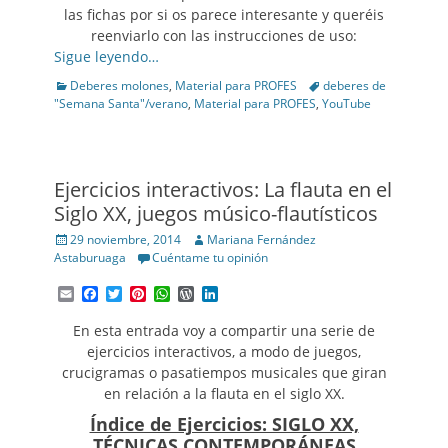
las fichas por si os parece interesante y queréis
reenviarlo con las instrucciones de uso:
Sigue leyendo…
Categories
Tags
Deberes molones
,
Material para PROFES
deberes de
"Semana Santa"/verano
,
Material para PROFES
,
YouTube
Ejercicios interactivos: La flauta en el
Siglo XX, juegos músico-flautísticos
Posted
Author
29 noviembre, 2014
Mariana Fernández
on
Astaburuaga
Cuéntame tu opinión
Email
Facebook
Twitter
Pinterest
WhatsApp
WordPress
LinkedIn
En esta entrada voy a compartir una serie de
ejercicios interactivos, a modo de juegos,
crucigramas o pasatiempos musicales que giran
en relación a la flauta en el siglo XX.
Índice de Ejercicios: SIGLO XX,
TÉCNICAS CONTEMPORÁNEAS