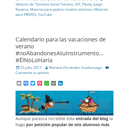
deberes de "Semana Santa"/verano
,
DIY
,
Flauta
,
Juego
flautero
,
Material para padres-madres-alumnos
,
Material
para PROFES
,
YouTube
Calendario para las vacaciones de
verano
#noAbandonesAtuInstrumento…
#ÉlNoLoHaría
Posted
Author
25 julio, 2017
Mariana Fernández Astaburuaga
on
Cuéntame tu opinión
Email
Facebook
Twitter
Pinterest
WhatsApp
WordPress
LinkedIn
Aunque parezca increíble esta
entrada del blog
la
hago
por petición popular de mis alumnos más