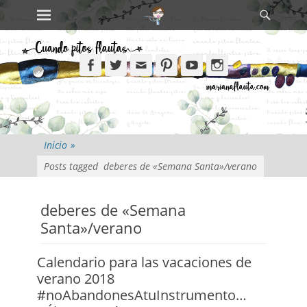
Primary Menu
Search
Skip
to
content
Facebook
Twitter
Email
Pinterest
YouTube
Instagram
Inicio
»
Posts tagged
deberes de «Semana Santa»/verano
deberes de «Semana
Santa»/verano
Calendario para las vacaciones de
verano 2018
#noAbandonesAtuInstrumento…