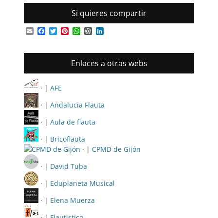
Si quieres compartir
Email
Facebook
Twitter
Pinterest
WhatsApp
WordPress
LinkedIn
Enlaces a otras webs
· |
AFE
· |
Andalucia Flauta
· |
Aula de flauta
· |
Bricoflauta
· |
CPMD de Gijón
· |
David Tuba
· |
Eduplaneta Musical
· |
Elena Muerza
· |
Flautistico