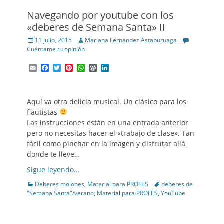
Navegando por youtube con los
«deberes de Semana Santa» II
Posted
Author
11 julio, 2015
Mariana Fernández Astaburuaga
on
Cuéntame tu opinión
Email
Facebook
Twitter
Pinterest
WhatsApp
WordPress
LinkedIn
Aquí va otra delicia musical. Un clásico para los
flautistas
Las instrucciones están en una entrada anterior
pero no necesitas hacer el «trabajo de clase». Tan
fácil como pinchar en la imagen y disfrutar allá
donde te lleve…
Sigue leyendo…
Categories
Tags
Deberes molones
,
Material para PROFES
deberes de
"Semana Santa"/verano
,
Material para PROFES
,
YouTube