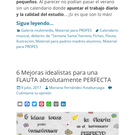
pequeños
. Al parecer no podían pasar el verano
sin un calendario donde
apuntar el trabajo diario
y la calidad del estudio
… ¡Si es que son lo más!
Sigue leyendo…
Categories
Tags
Galería multimedia
,
Material para PROFES
Calendario
musical
,
deberes de "Semana Santa"/verano
,
Fichas
,
Flauta
,
Ilustración
,
Material para padres-madres-alumnos
,
Material
para PROFES
6 Mejoras idealistas para una
FLAUTA absolutamente PERFECTA
Posted
Author
9 julio, 2017
Mariana Fernández Astaburuaga
on
Cuéntame tu opinión
Email
Facebook
Twitter
Pinterest
WhatsApp
WordPress
LinkedIn