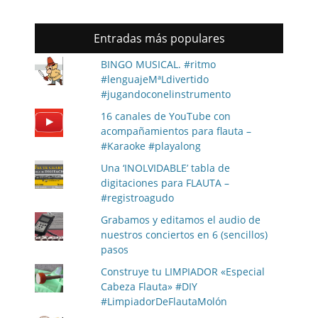
Entradas más populares
BINGO MUSICAL. #ritmo
#lenguajeMªLdivertido
#jugandoconelinstrumento
16 canales de YouTube con
acompañamientos para flauta –
#Karaoke #playalong
Una ‘INOLVIDABLE’ tabla de
digitaciones para FLAUTA –
#registroagudo
Grabamos y editamos el audio de
nuestros conciertos en 6 (sencillos)
pasos
Construye tu LIMPIADOR «Especial
Cabeza Flauta» #DIY
#LimpiadorDeFlautaMolón