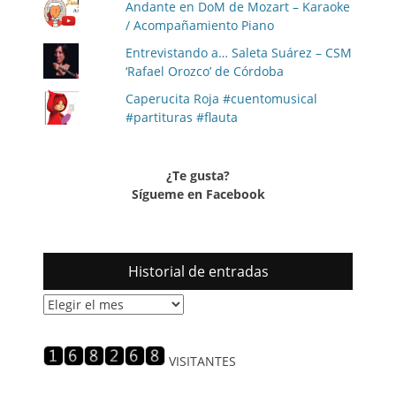
Andante en DoM de Mozart – Karaoke
/ Acompañamiento Piano
Entrevistando a… Saleta Suárez – CSM
‘Rafael Orozco’ de Córdoba
Caperucita Roja #cuentomusical
#partituras #flauta
¿Te gusta?
Sígueme en Facebook
Historial de entradas
Historial
de
entradas
VISITANTES