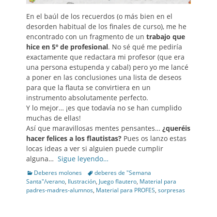
En el baúl de los recuerdos (o más bien en el
desorden habitual de los finales de curso), me he
encontrado con un fragmento de un
trabajo que
hice en 5º de profesional
. No sé qué me pediría
exactamente que redactara mi profesor (que era
una persona estupenda y cabal) pero yo me lancé
a poner en las conclusiones una lista de deseos
para que la flauta se convirtiera en un
instrumento absolutamente perfecto.
Y lo mejor… ¡es que todavía no se han cumplido
muchas de ellas!
Así que maravillosas mentes pensantes…
¿queréis
hacer felices a los flautistas?
Pues os lanzo estas
locas ideas a ver si alguien puede cumplir
alguna…
Sigue leyendo…
Categories
Tags
Deberes molones
deberes de "Semana
Santa"/verano
,
Ilustración
,
Juego flautero
,
Material para
padres-madres-alumnos
,
Material para PROFES
,
sorpresas