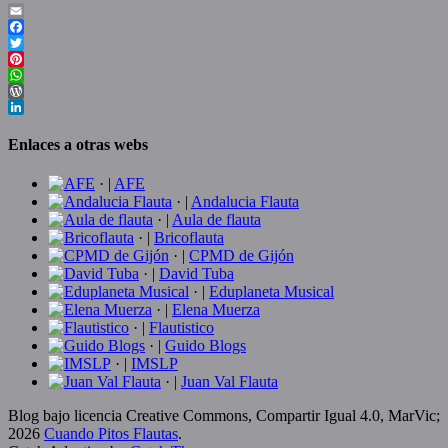
Email
Facebook
Twitter
Pinterest
WhatsApp
WordPress
LinkedIn
Enlaces a otras webs
· |
AFE
· |
Andalucia Flauta
· |
Aula de flauta
· |
Bricoflauta
· |
CPMD de Gijón
· |
David Tuba
· |
Eduplaneta Musical
· |
Elena Muerza
· |
Flautistico
· |
Guido Blogs
· |
IMSLP
· |
Juan Val Flauta
Blog bajo licencia Creative Commons, Compartir Igual 4.0, MarVic;
2026
Cuando Pitos Flautas
.