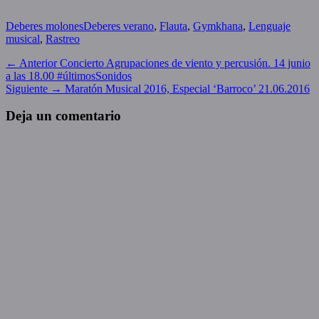
Categories
Tags
Deberes molones
Deberes verano
,
Flauta
,
Gymkhana
,
Lenguaje
musical
,
Rastreo
Navegación
Entrada
← Anterior
Concierto Agrupaciones de viento y percusión. 14 junio
anterior:
a las 18.00 #últimosSonidos
de
Entrada
Siguiente →
Maratón Musical 2016, Especial ‘Barroco’ 21.06.2016
entradas
siguiente:
Deja un comentario