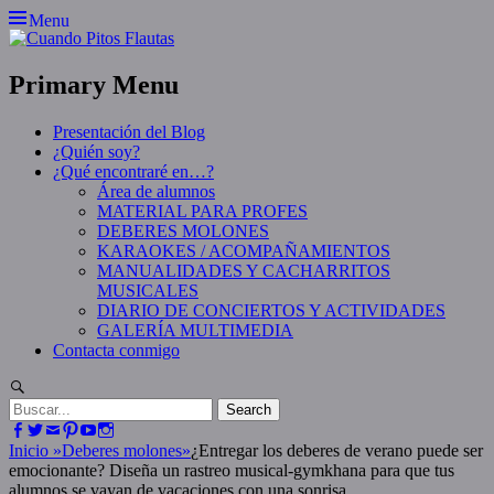
Skip
Menu
to
content
Primary Menu
Presentación del Blog
¿Quién soy?
¿Qué encontraré en…?
Área de alumnos
MATERIAL PARA PROFES
DEBERES MOLONES
KARAOKES / ACOMPAÑAMIENTOS
MANUALIDADES Y CACHARRITOS
MUSICALES
DIARIO DE CONCIERTOS Y ACTIVIDADES
GALERÍA MULTIMEDIA
Contacta conmigo
Search
Search
for:
Facebook
Twitter
Email
Pinterest
YouTube
Instagram
Inicio
»
Deberes molones
»
¿Entregar los deberes de verano puede ser
emocionante? Diseña un rastreo musical-gymkhana para que tus
alumnos se vayan de vacaciones con una sonrisa