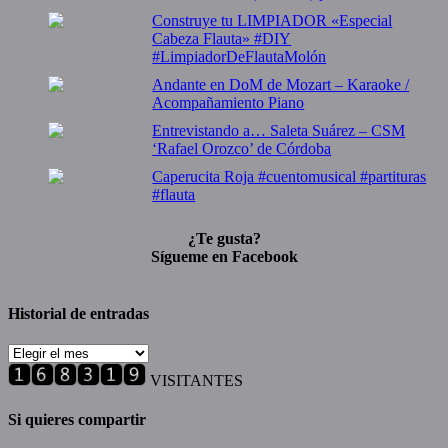
Construye tu LIMPIADOR «Especial
Cabeza Flauta» #DIY
#LimpiadorDeFlautaMolón
Andante en DoM de Mozart – Karaoke /
Acompañamiento Piano
Entrevistando a… Saleta Suárez – CSM
‘Rafael Orozco’ de Córdoba
Caperucita Roja #cuentomusical #partituras
#flauta
¿Te gusta?
Sígueme en Facebook
Historial de entradas
Historial
de
VISITANTES
entradas
Si quieres compartir