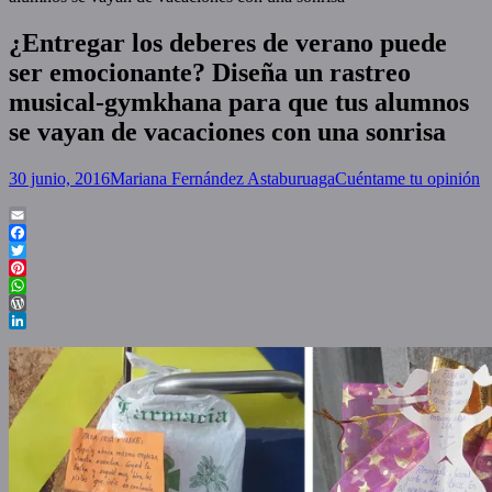
¿Entregar los deberes de verano puede
ser emocionante? Diseña un rastreo
musical-gymkhana para que tus alumnos
se vayan de vacaciones con una sonrisa
Posted
Author
30 junio, 2016
Mariana Fernández Astaburuaga
Cuéntame tu opinión
on
Email
Facebook
Twitter
Pinterest
WhatsApp
WordPress
LinkedIn