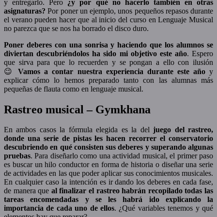
y entregarlo. Pero
¿y por qué no hacerlo también en otras
asignaturas?
Por poner un ejemplo, unos pequeños repasos durante
el verano pueden hacer que al inicio del curso en Lenguaje Musical
no parezca que se nos ha borrado el disco duro.
Poner deberes con una sonrisa y haciendo que los alumnos se
diviertan descubriéndolos
ha sido mi objetivo este año
. Espero
que sirva para que lo recuerden y se pongan a ello con ilusión
😉
Vamos a contar nuestra experiencia durante este año
y
explicar cómo lo hemos preparado tanto con las alumnas más
pequeñas de flauta como en lenguaje musical.
Rastreo musical – Gymkhana
En ambos casos la fórmula elegida es la del
juego del rastreo,
donde una serie de pistas les hacen recorrer el conservatorio
descubriendo en qué consisten sus deberes y superando algunas
pruebas
. Para diseñarlo como una actividad musical, el primer paso
es buscar un hilo conductor en forma de historia o diseñar una serie
de actividades en las que poder aplicar sus conocimientos musicales.
En cualquier caso la intención es ir dando los deberes en cada fase,
de manera que
al finalizar el rastreo habrán recopilado todas las
tareas encomendadas y se les habrá ido explicando la
importancia de cada uno de ellos
. ¿Qué variables tenemos y qué
elementos hay que reparar?