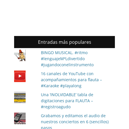
Entradas más populares
BINGO MUSICAL. #ritmo
#lenguajeMªLdivertido
#jugandoconelinstrumento
16 canales de YouTube con
acompañamientos para flauta –
#Karaoke #playalong
Una ‘INOLVIDABLE’ tabla de
digitaciones para FLAUTA –
#registroagudo
Grabamos y editamos el audio de
nuestros conciertos en 6 (sencillos)
pasos