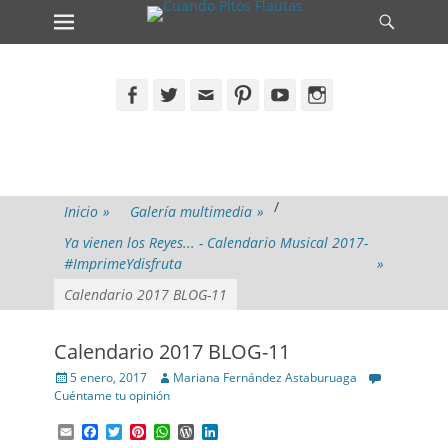
Primary Menu
Search
Skip
to
content
Facebook
Twitter
Email
Pinterest
YouTube
Instagram
/
Inicio
»
Galería multimedia
»
Ya vienen los Reyes... - Calendario Musical 2017-
#ImprimeYdisfruta
»
Calendario 2017 BLOG-11
Calendario 2017 BLOG-11
Posted
Author
5 enero, 2017
Mariana Fernández Astaburuaga
on
Cuéntame tu opinión
Email
Facebook
Twitter
Pinterest
WhatsApp
WordPress
LinkedIn