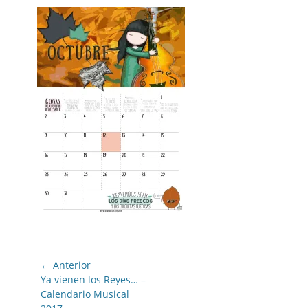
Navegación
← Anterior
de
Entrada
Ya vienen los Reyes… –
anterior:
Calendario Musical
entradas