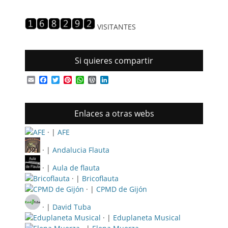
de
entradas
VISITANTES
Si quieres compartir
Email
Facebook
Twitter
Pinterest
WhatsApp
WordPress
LinkedIn
Enlaces a otras webs
· |
AFE
· |
Andalucia Flauta
· |
Aula de flauta
· |
Bricoflauta
· |
CPMD de Gijón
· |
David Tuba
· |
Eduplaneta Musical