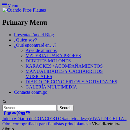
Skip
Menu
to
content
Primary Menu
Presentación del Blog
¿Quién soy?
¿Qué encontraré en…?
Área de alumnos
MATERIAL PARA PROFES
DEBERES MOLONES
KARAOKES / ACOMPAÑAMIENTOS
MANUALIDADES Y CACHARRITOS
MUSICALES
DIARIO DE CONCIERTOS Y ACTIVIDADES
GALERÍA MULTIMEDIA
Contacta conmigo
Search
Search
for:
Facebook
Twitter
Email
Pinterest
YouTube
Instagram
Inicio
»
Diario de CONCIERTOS/actividades
»
/
VIVALDI CELTA -
Obra coreografiada para flautistas principiantes
»
Vivaldi-retrato-
dibujo