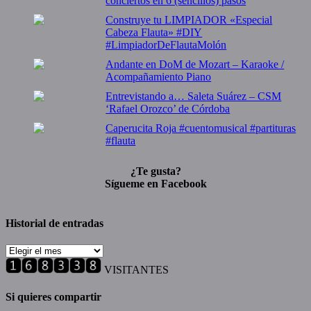
conciertos en 6 (sencillos) pasos
Construye tu LIMPIADOR «Especial
Cabeza Flauta» #DIY
#LimpiadorDeFlautaMolón
Andante en DoM de Mozart – Karaoke /
Acompañamiento Piano
Entrevistando a… Saleta Suárez – CSM
‘Rafael Orozco’ de Córdoba
Caperucita Roja #cuentomusical #partituras
#flauta
¿Te gusta?
Sígueme en Facebook
Historial de entradas
Historial
de
VISITANTES
entradas
Si quieres compartir