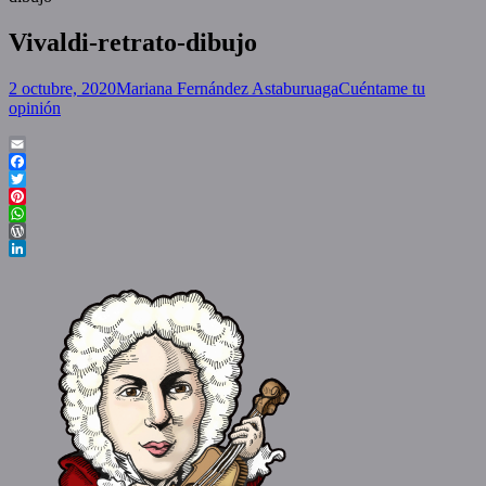
Vivaldi-retrato-dibujo
Posted
Author
2 octubre, 2020
Mariana Fernández Astaburuaga
Cuéntame tu
on
opinión
Email
Facebook
Twitter
Pinterest
WhatsApp
WordPress
LinkedIn