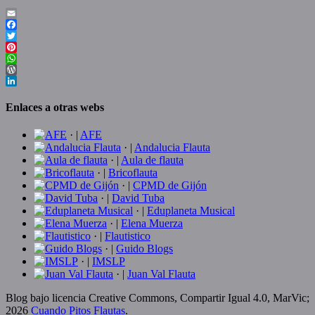
Email
Facebook
Twitter
Pinterest
WhatsApp
WordPress
LinkedIn
Enlaces a otras webs
· |
AFE
· |
Andalucia Flauta
· |
Aula de flauta
· |
Bricoflauta
· |
CPMD de Gijón
· |
David Tuba
· |
Eduplaneta Musical
· |
Elena Muerza
· |
Flautistico
· |
Guido Blogs
· |
IMSLP
· |
Juan Val Flauta
Blog bajo licencia Creative Commons, Compartir Igual 4.0, MarVic;
2026
Cuando Pitos Flautas
.