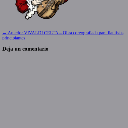
Navegación
Entrada
← Anterior
VIVALDI CELTA – Obra coreografiada para flautistas
anterior:
principiantes
de
entradas
Deja un comentario