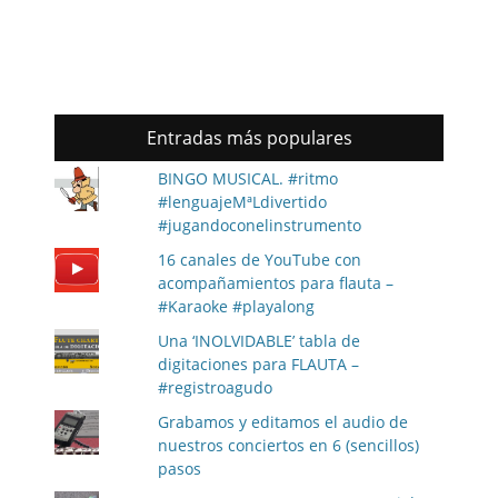
Entradas más populares
BINGO MUSICAL. #ritmo
#lenguajeMªLdivertido
#jugandoconelinstrumento
16 canales de YouTube con
acompañamientos para flauta –
#Karaoke #playalong
Una ‘INOLVIDABLE’ tabla de
digitaciones para FLAUTA –
#registroagudo
Grabamos y editamos el audio de
nuestros conciertos en 6 (sencillos)
pasos