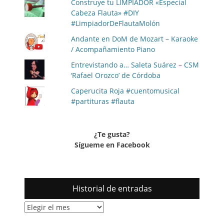
Construye tu LIMPIADOR «Especial
Cabeza Flauta» #DIY
#LimpiadorDeFlautaMolón
Andante en DoM de Mozart – Karaoke
/ Acompañamiento Piano
Entrevistando a… Saleta Suárez – CSM
‘Rafael Orozco’ de Córdoba
Caperucita Roja #cuentomusical
#partituras #flauta
¿Te gusta?
Sígueme en Facebook
Historial de entradas
Historial
de