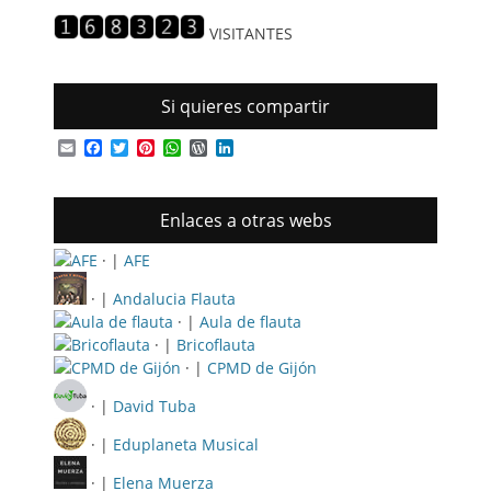
entradas
VISITANTES
Si quieres compartir
Email
Facebook
Twitter
Pinterest
WhatsApp
WordPress
LinkedIn
Enlaces a otras webs
· |
AFE
· |
Andalucia Flauta
· |
Aula de flauta
· |
Bricoflauta
· |
CPMD de Gijón
· |
David Tuba
· |
Eduplaneta Musical
· |
Elena Muerza