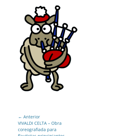
Navegación
← Anterior
de
Entrada
VIVALDI CELTA – Obra
anterior:
coreografiada para
entradas
flautistas principiantes