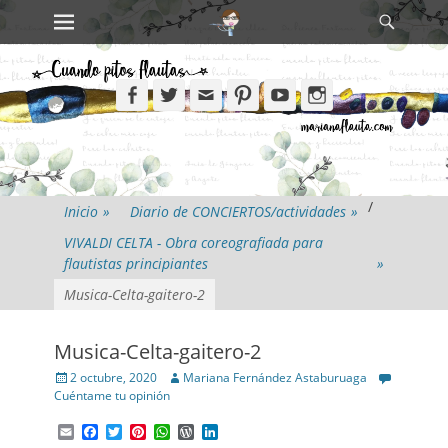
Primary Menu
Search
Skip
to
content
Facebook
Twitter
Email
Pinterest
YouTube
Instagram
/
Inicio
»
Diario de CONCIERTOS/actividades
»
VIVALDI CELTA - Obra coreografiada para
flautistas principiantes
»
Musica-Celta-gaitero-2
Musica-Celta-gaitero-2
Posted
Author
2 octubre, 2020
Mariana Fernández Astaburuaga
on
Cuéntame tu opinión
Email
Facebook
Twitter
Pinterest
WhatsApp
WordPress
LinkedIn