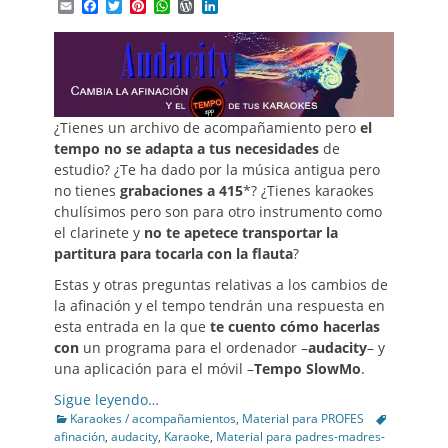
Email
Facebook
Twitter
Pinterest
WhatsApp
WordPress
LinkedIn
¿Tienes un archivo de acompañamiento pero
el
tempo no se adapta a tus necesidades
de
estudio? ¿Te ha dado por la música antigua pero
no tienes
grabaciones a 415
*? ¿Tienes karaokes
chulísimos pero son para otro instrumento como
el clarinete y
no te apetece transportar la
partitura para tocarla con la flauta
?
Estas y otras preguntas relativas a los cambios de
la afinación y el tempo tendrán una respuesta en
esta entrada en la que
te cuento cómo hacerlas
con
un programa para el ordenador –
audacity
– y
una aplicación para el móvil –
Tempo SlowMo
.
Sigue leyendo…
Categories
Tags
Karaokes / acompañamientos
,
Material para PROFES
afinación
,
audacity
,
Karaoke
,
Material para padres-madres-