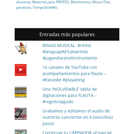
alumnos
,
Material para PROFES
,
Metrónomo
,
Minus One
,
partitura
,
TempoSlowMo
Entradas más populares
BINGO MUSICAL. #ritmo
#lenguajeMªLdivertido
#jugandoconelinstrumento
16 canales de YouTube con
acompañamientos para flauta –
#Karaoke #playalong
Una ‘INOLVIDABLE’ tabla de
digitaciones para FLAUTA –
#registroagudo
Grabamos y editamos el audio de
nuestros conciertos en 6 (sencillos)
pasos
Construye tu LIMPIADOR «Especial