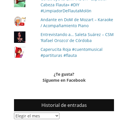
Cabeza Flauta» #DIY
#LimpiadorDeFlautaMolón
Andante en DoM de Mozart – Karaoke
/ Acompañamiento Piano
Entrevistando a… Saleta Suárez – CSM
‘Rafael Orozco’ de Córdoba
Caperucita Roja #cuentomusical
#partituras #flauta
¿Te gusta?
Sígueme en Facebook
Historial de entradas
Historial
de
entradas