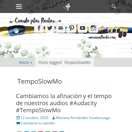
Primary Menu
Search
Skip
to
content
Facebook
Twitter
Email
Pinterest
YouTube
Instagram
Inicio
»
Posts tagged
TempoSlowMo
TempoSlowMo
Cambiamos la afinación y el tempo
de nuestros audios #Audacity
#TempoSlowMo
Posted
Author
12 octubre, 2020
Mariana Fernández Astaburuaga
on
Cuéntame tu opinión