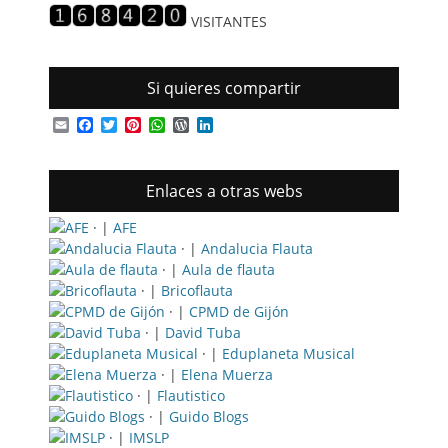
VISITANTES
Si quieres compartir
Email
Facebook
Twitter
Pinterest
WhatsApp
WordPress
LinkedIn
Enlaces a otras webs
· |
AFE
· |
Andalucia Flauta
· |
Aula de flauta
· |
Bricoflauta
· |
CPMD de Gijón
· |
David Tuba
· |
Eduplaneta Musical
· |
Elena Muerza
· |
Flautistico
· |
Guido Blogs
· |
IMSLP