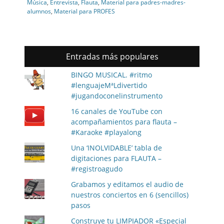
Música
,
Entrevista
,
Flauta
,
Material para padres-madres-
alumnos
,
Material para PROFES
Entradas más populares
BINGO MUSICAL. #ritmo
#lenguajeMªLdivertido
#jugandoconelinstrumento
16 canales de YouTube con
acompañamientos para flauta –
#Karaoke #playalong
Una ‘INOLVIDABLE’ tabla de
digitaciones para FLAUTA –
#registroagudo
Grabamos y editamos el audio de
nuestros conciertos en 6 (sencillos)
pasos
Construye tu LIMPIADOR «Especial