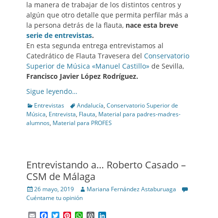
la manera de trabajar de los distintos centros y
algún que otro detalle que permita perfilar más a
la persona detrás de la flauta,
nace esta breve
serie de entrevistas
.
En esta segunda entrega entrevistamos al
Catedrático de Flauta Travesera del
Conservatorio
Superior de Música «Manuel Castillo»
de Sevilla,
Francisco Javier López Rodríguez.
Sigue leyendo…
Categories
Tags
Entrevistas
Andalucía
,
Conservatorio Superior de
Música
,
Entrevista
,
Flauta
,
Material para padres-madres-
alumnos
,
Material para PROFES
Entrevistando a… Roberto Casado –
CSM de Málaga
Posted
Author
26 mayo, 2019
Mariana Fernández Astaburuaga
on
Cuéntame tu opinión
Email
Facebook
Twitter
Pinterest
WhatsApp
WordPress
LinkedIn