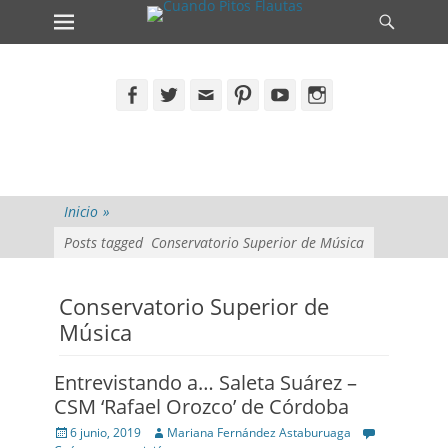
Primary Menu
Search
Skip
to
content
Facebook
Twitter
Email
Pinterest
YouTube
Instagram
Inicio
»
Posts tagged
Conservatorio Superior de Música
Conservatorio Superior de
Música
Entrevistando a… Saleta Suárez –
CSM ‘Rafael Orozco’ de Córdoba
Posted
Author
6 junio, 2019
Mariana Fernández Astaburuaga