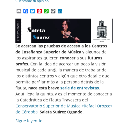
on
Cuéntame tu opinión
Email
Facebook
Twitter
Pinterest
WhatsApp
WordPress
LinkedIn
Se acercan las pruebas de acceso a los Centros
de Enseñanza Superior de Música
y algunos de
los aspirantes quieren
conocer
a sus
futuros
profes
. Con la idea de acercar un poco la visión
musical de cada un@, la manera de trabajar de
los distintos centros y algún que otro detalle que
permita perfilar más a la persona detrás de la
flauta,
nace esta breve
serie de entrevistas
.
Aquí llega la quinta, y es el momento de conocer a
la Catedrática de Flauta Travesera del
Conservatorio Superior de Música «Rafael Orozco»
de Córdoba
,
Saleta Suárez Ogando
.
Sigue leyendo…