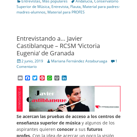
Categories
Tags
Entrevistas
,
Más populares
Andalucía
,
Conservatorio
Superior de Música
,
Entrevista
,
Flauta
,
Material para padres-
madres-alumnos
,
Material para PROFES
Entrevistando a… Javier
Castiblanque – RCSM ‘Victoria
Eugenia’ de Granada
Posted
Author
2 junio, 2019
Mariana Fernández Astaburuaga
1
on
Comentario
Email
Facebook
Twitter
Pinterest
WhatsApp
WordPress
LinkedIn
Se acercan las pruebas de acceso a los centros de
enseñanza superior de música
y algunos de los
aspirantes quieren
conocer
a sus
futuros
profes.
Con la idea de acercar un poco la visión