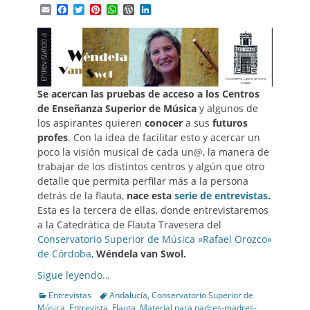
Email
Facebook
Twitter
Pinterest
WhatsApp
WordPress
LinkedIn
Se acercan las pruebas de acceso a los Centros
de Enseñanza Superior de Música
y algunos de
los aspirantes quieren
conocer
a sus
futuros
profes
. Con la idea de facilitar esto y acercar un
poco la visión musical de cada un@, la manera de
trabajar de los distintos centros y algún que otro
detalle que permita perfilar más a la persona
detrás de la flauta,
nace esta
serie de entrevistas
.
Esta es la tercera de ellas, donde entrevistaremos
a la Catedrática de Flauta Travesera del
Conservatorio Superior de Música «Rafael Orozco»
de Córdoba
,
Wéndela van Swol.
Sigue leyendo…
Categories
Tags
Entrevistas
Andalucía
,
Conservatorio Superior de
Música
,
Entrevista
,
Flauta
,
Material para padres-madres-