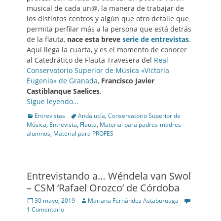
musical de cada un@, la manera de trabajar de
los distintos centros y algún que otro detalle que
permita perfilar más a la persona que está detrás
de la flauta,
nace esta breve
serie de entrevistas
.
Aquí llega la cuarta, y es el momento de conocer
al Catedrático de Flauta Travesera del
Real
Conservatorio Superior de Música «Victoria
Eugenia» de Granada
,
Francisco Javier
Castiblanque Saelices
.
Sigue leyendo…
Categories
Tags
Entrevistas
Andalucía
,
Conservatorio Superior de
Música
,
Entrevista
,
Flauta
,
Material para padres-madres-
alumnos
,
Material para PROFES
Entrevistando a… Wéndela van Swol
– CSM ‘Rafael Orozco’ de Córdoba
Posted
Author
30 mayo, 2019
Mariana Fernández Astaburuaga
on
1 Comentario