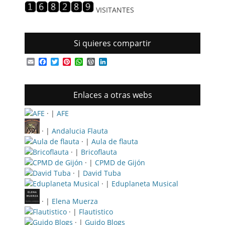
VISITANTES
Si quieres compartir
Email
Facebook
Twitter
Pinterest
WhatsApp
WordPress
LinkedIn
Enlaces a otras webs
· |
AFE
· |
Andalucia Flauta
· |
Aula de flauta
· |
Bricoflauta
· |
CPMD de Gijón
· |
David Tuba
· |
Eduplaneta Musical
· |
Elena Muerza
· |
Flautistico
· |
Guido Blogs