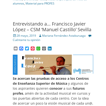
alumnos
,
Material para PROFES
Entrevistando a… Francisco Javier
López – CSM ‘Manuel Castillo’ Sevilla
Posted
Author
28 mayo, 2019
Mariana Fernández Astaburuaga
on
Cuéntame tu opinión
Email
Facebook
Twitter
Pinterest
WhatsApp
WordPress
LinkedIn
Se acercan las pruebas de acceso a los Centros
de Enseñanza Superior de Música
y algunos de
los aspirantes quieren
conocer
a sus
futuros
profes
, amén de la actividad musical en cursos y
las puertas abiertas de cada centro. Con la idea
de acercar un poco la visión musical de cada un@,