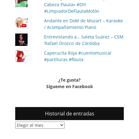
Cabeza Flauta» #DIY
#LimpiadorDeFlautaMolón
Andante en DoM de Mozart – Karaoke
/ Acompañamiento Piano
Entrevistando a… Saleta Suárez – CSM
‘Rafael Orozco’ de Córdoba
Caperucita Roja #cuentomusical
#partituras #flauta
¿Te gusta?
Sígueme en Facebook
Historial de entradas
Historial
de
entradas