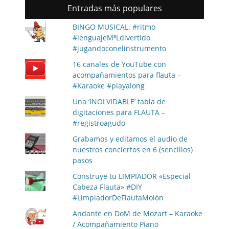
Entradas más populares
BINGO MUSICAL. #ritmo
#lenguajeMªLdivertido
#jugandoconelinstrumento
16 canales de YouTube con
acompañamientos para flauta –
#Karaoke #playalong
Una ‘INOLVIDABLE’ tabla de
digitaciones para FLAUTA –
#registroagudo
Grabamos y editamos el audio de
nuestros conciertos en 6 (sencillos)
pasos
Construye tu LIMPIADOR «Especial
Cabeza Flauta» #DIY
#LimpiadorDeFlautaMolón
Andante en DoM de Mozart – Karaoke
/ Acompañamiento Piano