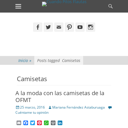
Primary Menu
Search
Skip
to
content
Facebook
Twitter
Email
Pinterest
YouTube
Instagram
Inicio
»
Posts tagged
Camisetas
Camisetas
A la moda con las camisetas de la
OFMT
Posted
Author
25 marzo, 2016
Mariana Fernández Astaburuaga
on
Cuéntame tu opinión
Email
Facebook
Twitter
Pinterest
WhatsApp
WordPress
LinkedIn