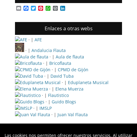
Email
Facebook
Twitter
Pinterest
WhatsApp
WordPress
LinkedIn
Enlaces a otras webs
· |
AFE
· |
Andalucia Flauta
· |
Aula de flauta
· |
Bricoflauta
· |
CPMD de Gijón
· |
David Tuba
· |
Eduplaneta Musical
· |
Elena Muerza
· |
Flautistico
· |
Guido Blogs
· |
IMSLP
· |
Juan Val Flauta
Las cookies nos permiten ofrecer nuestros servicios. Al utilizar