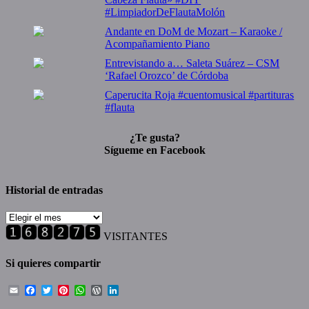
#LimpiadorDeFlautaMolón
Andante en DoM de Mozart – Karaoke /
Acompañamiento Piano
Entrevistando a… Saleta Suárez – CSM
‘Rafael Orozco’ de Córdoba
Caperucita Roja #cuentomusical #partituras
#flauta
¿Te gusta?
Sígueme en Facebook
Historial de entradas
Historial
de
VISITANTES
entradas
Si quieres compartir
Email
Facebook
Twitter
Pinterest
WhatsApp
WordPress
LinkedIn