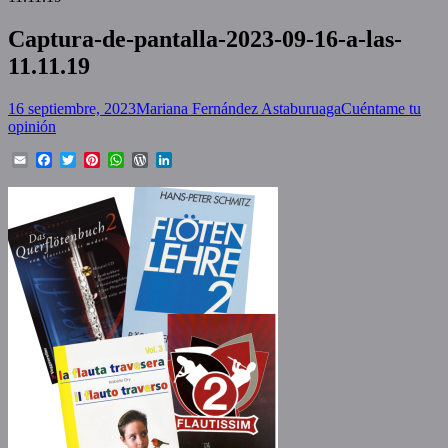
Captura-de-pantalla-2023-09-16-a-las-
11.11.19
Posted
Author
16 septiembre, 2023
Mariana Fernández Astaburuaga
Cuéntame tu
on
opinión
Email
Facebook
Twitter
Pinterest
WhatsApp
WordPress
LinkedIn