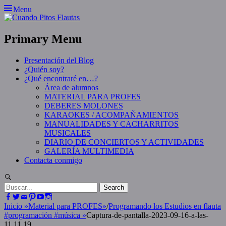
Skip
Menu
to
content
Primary Menu
Presentación del Blog
¿Quién soy?
¿Qué encontraré en…?
Área de alumnos
MATERIAL PARA PROFES
DEBERES MOLONES
KARAOKES / ACOMPAÑAMIENTOS
MANUALIDADES Y CACHARRITOS
MUSICALES
DIARIO DE CONCIERTOS Y ACTIVIDADES
GALERÍA MULTIMEDIA
Contacta conmigo
Search
Search
for:
Facebook
Twitter
Email
Pinterest
YouTube
Instagram
Inicio
»
Material para PROFES
»
/
Programando los Estudios en flauta
#programación #música
»
Captura-de-pantalla-2023-09-16-a-las-
11.11.19