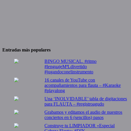
Entradas más populares
BINGO MUSICAL. #ritmo
#lenguajeMªLdivertido
#jugandoconelinstrumento
16 canales de YouTube con
acompañamientos para flauta – #Karaoke
#playalong
Una ‘INOLVIDABLE’ tabla de digitaciones
para FLAUTA – #registroagudo
Grabamos y editamos el audio de nuestros
conciertos en 6 (sencillos) pasos
Construye tu LIMPIADOR «Especial
Cabeza Flauta» #DIY