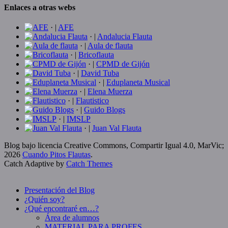
Enlaces a otras webs
· |
AFE
· |
Andalucia Flauta
· |
Aula de flauta
· |
Bricoflauta
· |
CPMD de Gijón
· |
David Tuba
· |
Eduplaneta Musical
· |
Elena Muerza
· |
Flautistico
· |
Guido Blogs
· |
IMSLP
· |
Juan Val Flauta
Blog bajo licencia Creative Commons, Compartir Igual 4.0, MarVic;
2026
Cuando Pitos Flautas
.
Catch Adaptive by
Catch Themes
Scroll
Up
Presentación del Blog
¿Quién soy?
¿Qué encontraré en…?
Área de alumnos
MATERIAL PARA PROFES