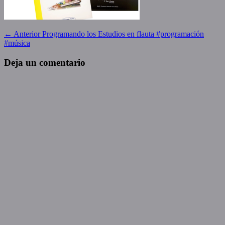
Navegación
Entrada
← Anterior
Programando los Estudios en flauta #programación
anterior:
#música
de
entradas
Deja un comentario