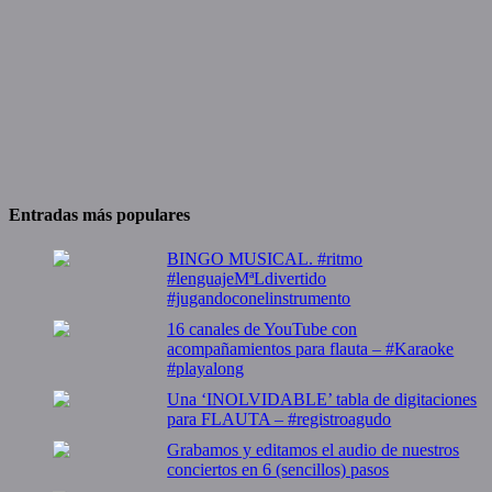
Entradas más populares
BINGO MUSICAL. #ritmo
#lenguajeMªLdivertido
#jugandoconelinstrumento
16 canales de YouTube con
acompañamientos para flauta – #Karaoke
#playalong
Una ‘INOLVIDABLE’ tabla de digitaciones
para FLAUTA – #registroagudo
Grabamos y editamos el audio de nuestros
conciertos en 6 (sencillos) pasos