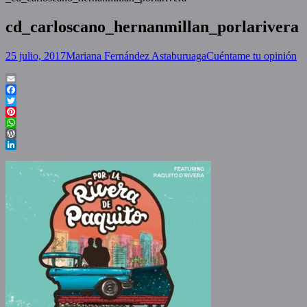
cd_carloscano_hernanmillan_porlarivera
Posted
Author
25 julio, 2017
Mariana Fernández Astaburuaga
Cuéntame tu opinión
on
Email
Facebook
Twitter
Pinterest
WhatsApp
WordPress
LinkedIn