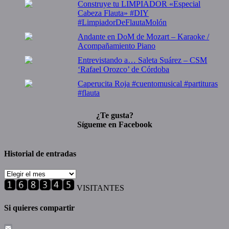
Construye tu LIMPIADOR «Especial
Cabeza Flauta» #DIY
#LimpiadorDeFlautaMolón
Andante en DoM de Mozart – Karaoke /
Acompañamiento Piano
Entrevistando a… Saleta Suárez – CSM
‘Rafael Orozco’ de Córdoba
Caperucita Roja #cuentomusical #partituras
#flauta
¿Te gusta?
Sígueme en Facebook
Historial de entradas
Historial
de
VISITANTES
entradas
Si quieres compartir