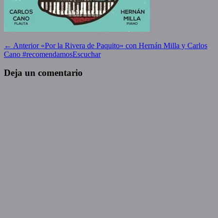
Navegación
Entrada
← Anterior
«Por la Rivera de Paquito» con Hernán Milla y Carlos
anterior:
Cano #recomendamosEscuchar
de
entradas
Deja un comentario