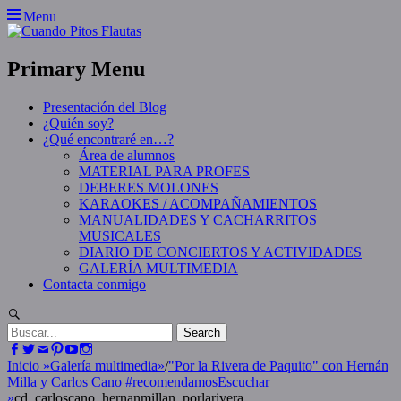
Skip
Menu
to
content
Primary Menu
Presentación del Blog
¿Quién soy?
¿Qué encontraré en…?
Área de alumnos
MATERIAL PARA PROFES
DEBERES MOLONES
KARAOKES / ACOMPAÑAMIENTOS
MANUALIDADES Y CACHARRITOS
MUSICALES
DIARIO DE CONCIERTOS Y ACTIVIDADES
GALERÍA MULTIMEDIA
Contacta conmigo
Search
Search
for:
Facebook
Twitter
Email
Pinterest
YouTube
Instagram
Inicio
»
Galería multimedia
»
/
"Por la Rivera de Paquito" con Hernán
Milla y Carlos Cano #recomendamosEscuchar
»
cd_carloscano_hernanmillan_porlarivera