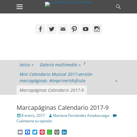
Primary Menu
Search
Skip
to
content
Facebook
Twitter
Email
Pinterest
YouTube
Instagram
/
Inicio
»
Galería multimedia
»
Mini Calendario Musical 2017-versión
marcapáginas- #ImprimeYdisfruta
»
Marcapáginas Calendario 2017-9
Marcapáginas Calendario 2017-9
Posted
Author
8 enero, 2017
Mariana Fernández Astaburuaga
on
Cuéntame tu opinión
Email
Facebook
Twitter
Pinterest
WhatsApp
WordPress
LinkedIn