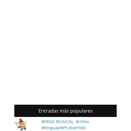
Entradas más populares
BINGO MUSICAL. #ritmo
#lenguajeMªLdivertido