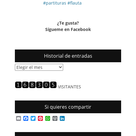
#partituras #flauta
¿Te gusta?
Sígueme en Facebook
Historial de entradas
Historial
de
entradas
VISITANTES
Si quieres compartir
Email
Facebook
Twitter
Pinterest
WhatsApp
WordPress
LinkedIn