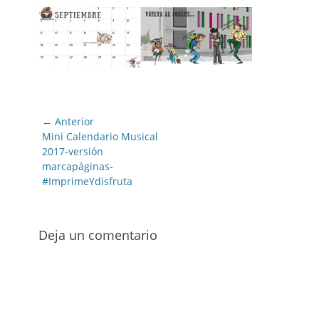
Navegación
← Anterior
de
Entrada
Mini Calendario Musical
anterior:
2017-versión
entradas
marcapáginas-
#ImprimeYdisfruta
Deja un comentario