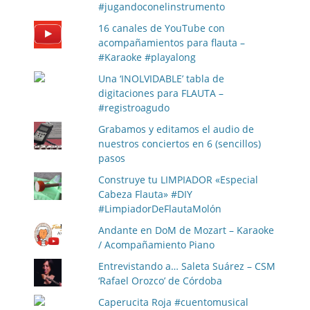
#jugandoconelinstrumento
16 canales de YouTube con
acompañamientos para flauta –
#Karaoke #playalong
Una ‘INOLVIDABLE’ tabla de
digitaciones para FLAUTA –
#registroagudo
Grabamos y editamos el audio de
nuestros conciertos en 6 (sencillos)
pasos
Construye tu LIMPIADOR «Especial
Cabeza Flauta» #DIY
#LimpiadorDeFlautaMolón
Andante en DoM de Mozart – Karaoke
/ Acompañamiento Piano
Entrevistando a… Saleta Suárez – CSM
‘Rafael Orozco’ de Córdoba
Caperucita Roja #cuentomusical