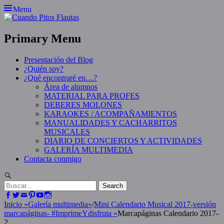
Skip
Menu
to
content
Primary Menu
Presentación del Blog
¿Quién soy?
¿Qué encontraré en…?
Área de alumnos
MATERIAL PARA PROFES
DEBERES MOLONES
KARAOKES / ACOMPAÑAMIENTOS
MANUALIDADES Y CACHARRITOS
MUSICALES
DIARIO DE CONCIERTOS Y ACTIVIDADES
GALERÍA MULTIMEDIA
Contacta conmigo
Search
Search
for:
Facebook
Twitter
Email
Pinterest
YouTube
Instagram
Inicio
»
Galería multimedia
»
/
Mini Calendario Musical 2017-versión
marcapáginas- #ImprimeYdisfruta
»
Marcapáginas Calendario 2017-
2