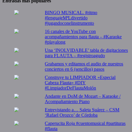
Entradas más populares
BINGO MUSICAL. #ritmo
#lenguajeMªLdivertido
#jugandoconelinstrumento
16 canales de YouTube con
acompañamientos para flauta – #Karaoke
#playalong
Una ‘INOLVIDABLE’ tabla de digitaciones
para FLAUTA – #registroagudo
Grabamos y editamos el audio de nuestros
conciertos en 6 (sencillos) pasos
Construye tu LIMPIADOR «Especial
Cabeza Flauta» #DIY
#LimpiadorDeFlautaMolón
Andante en DoM de Mozart – Karaoke /
Acompañamiento Piano
Entrevistando a… Saleta Suárez – CSM
‘Rafael Orozco’ de Córdoba
Caperucita Roja #cuentomusical #partituras
#flauta