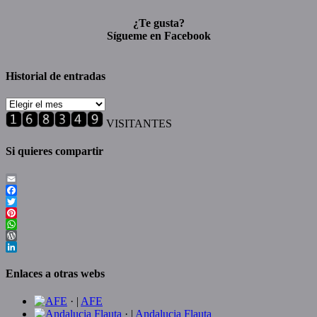
¿Te gusta?
Sígueme en Facebook
Historial de entradas
Historial
de
VISITANTES
entradas
Si quieres compartir
Email
Facebook
Twitter
Pinterest
WhatsApp
WordPress
LinkedIn
Enlaces a otras webs
· |
AFE
· |
Andalucia Flauta