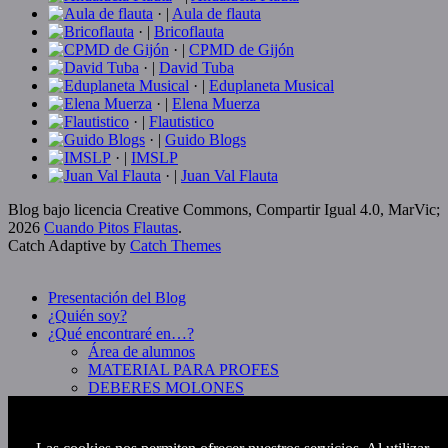
· |
Aula de flauta
· |
Bricoflauta
· |
CPMD de Gijón
· |
David Tuba
· |
Eduplaneta Musical
· |
Elena Muerza
· |
Flautistico
· |
Guido Blogs
· |
IMSLP
· |
Juan Val Flauta
Blog bajo licencia Creative Commons, Compartir Igual 4.0, MarVic;
2026
Cuando Pitos Flautas
.
Catch Adaptive by
Catch Themes
Scroll
Up
Presentación del Blog
¿Quién soy?
¿Qué encontraré en…?
Área de alumnos
MATERIAL PARA PROFES
DEBERES MOLONES
KARAOKES / ACOMPAÑAMIENTOS
MANUALIDADES Y CACHARRITOS
MUSICALES