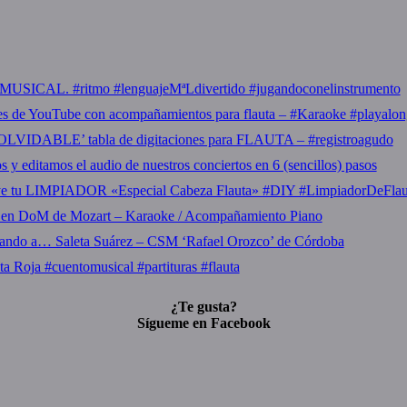
USICAL. #ritmo #lenguajeMªLdivertido #jugandoconelinstrumento
es de YouTube con acompañamientos para flauta – #Karaoke #playalon
OLVIDABLE’ tabla de digitaciones para FLAUTA – #registroagudo
y editamos el audio de nuestros conciertos en 6 (sencillos) pasos
ye tu LIMPIADOR «Especial Cabeza Flauta» #DIY #LimpiadorDeFla
 en DoM de Mozart – Karaoke / Acompañamiento Piano
tando a… Saleta Suárez – CSM ‘Rafael Orozco’ de Córdoba
ta Roja #cuentomusical #partituras #flauta
¿Te gusta?
Sígueme en Facebook