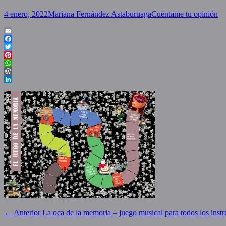
Posted
Author
4 enero, 2022
Mariana Fernández Astaburuaga
Cuéntame tu opinión
on
Email
Facebook
Twitter
Pinterest
WhatsApp
WordPress
LinkedIn
Navegación
Entrada
← Anterior
La oca de la memoria – juego musical para todos los inst
anterior: