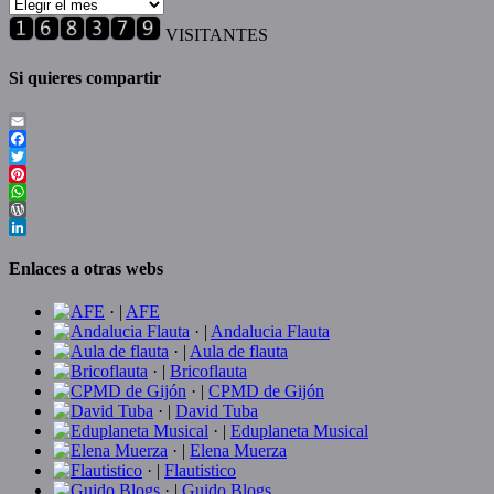
Historial
de
VISITANTES
entradas
Si quieres compartir
Email
Facebook
Twitter
Pinterest
WhatsApp
WordPress
LinkedIn
Enlaces a otras webs
· |
AFE
· |
Andalucia Flauta
· |
Aula de flauta
· |
Bricoflauta
· |
CPMD de Gijón
· |
David Tuba
· |
Eduplaneta Musical
· |
Elena Muerza
· |
Flautistico
· |
Guido Blogs