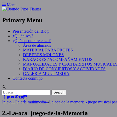
Skip
Menu
to
content
Primary Menu
Presentación del Blog
¿Quién soy?
¿Qué encontraré en…?
Área de alumnos
MATERIAL PARA PROFES
DEBERES MOLONES
KARAOKES / ACOMPAÑAMIENTOS
MANUALIDADES Y CACHARRITOS MUSICALE
DIARIO DE CONCIERTOS Y ACTIVIDADES
GALERÍA MULTIMEDIA
Contacta conmigo
Search
Search
for:
Facebook
Twitter
Email
Pinterest
YouTube
Instagram
Inicio
»
Galería multimedia
»
/
La oca de la memoria - juego musical par
2.-La-oca_juego-de-la-Memoria