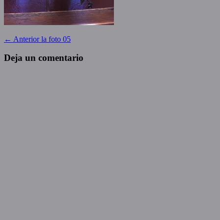
Navegación
Entrada
← Anterior
la foto 05
anterior:
de
Deja un comentario
entradas