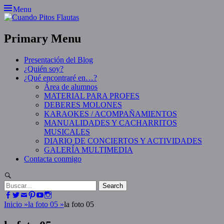
Skip
Menu
to
content
Primary Menu
Presentación del Blog
¿Quién soy?
¿Qué encontraré en…?
Área de alumnos
MATERIAL PARA PROFES
DEBERES MOLONES
KARAOKES / ACOMPAÑAMIENTOS
MANUALIDADES Y CACHARRITOS
MUSICALES
DIARIO DE CONCIERTOS Y ACTIVIDADES
GALERÍA MULTIMEDIA
Contacta conmigo
Search
Search
for:
Facebook
Twitter
Email
Pinterest
YouTube
Instagram
Inicio
»
la foto 05
»
la foto 05