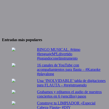
Entradas más populares
BINGO MUSICAL. #ritmo
#lenguajeMªLdivertido
#jugandoconelinstrumento
16 canales de YouTube con
acompañamientos para flauta – #Karaoke
#playalong
Una ‘INOLVIDABLE’ tabla de digitaciones
para FLAUTA – #registroagudo
Grabamos y editamos el audio de nuestros
conciertos en 6 (sencillos) pasos
Construye tu LIMPIADOR «Especial
Cabeza Flauta» #DIY