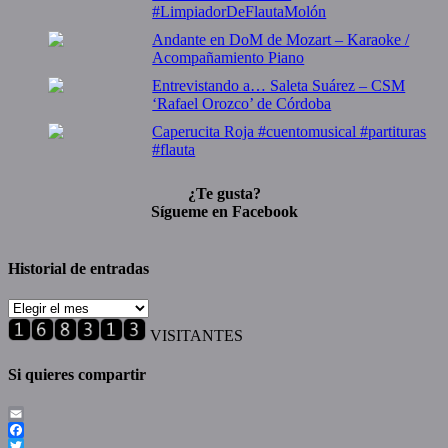
#LimpiadorDeFlautaMolón
Andante en DoM de Mozart – Karaoke /
Acompañamiento Piano
Entrevistando a… Saleta Suárez – CSM
‘Rafael Orozco’ de Córdoba
Caperucita Roja #cuentomusical #partituras
#flauta
¿Te gusta?
Sígueme en Facebook
Historial de entradas
Historial
de
VISITANTES
entradas
Si quieres compartir
Email
Facebook