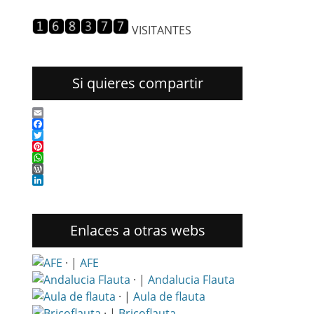
entradas
VISITANTES
Si quieres compartir
Email
Facebook
Twitter
Pinterest
WhatsApp
WordPress
LinkedIn
Enlaces a otras webs
· |
AFE
· |
Andalucia Flauta
· |
Aula de flauta
· |
Bricoflauta