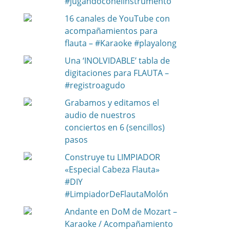
#jugandoconelinstrumento
16 canales de YouTube con
acompañamientos para
flauta – #Karaoke #playalong
Una ‘INOLVIDABLE’ tabla de
digitaciones para FLAUTA –
#registroagudo
Grabamos y editamos el
audio de nuestros
conciertos en 6 (sencillos)
pasos
Construye tu LIMPIADOR
«Especial Cabeza Flauta»
#DIY
#LimpiadorDeFlautaMolón
Andante en DoM de Mozart –
Karaoke / Acompañamiento