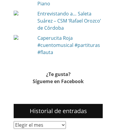
Piano
Entrevistando a… Saleta
Suárez – CSM ‘Rafael Orozco’
de Córdoba
Caperucita Roja
#cuentomusical #partituras
#flauta
¿Te gusta?
Sígueme en Facebook
Historial de entradas
Historial
de