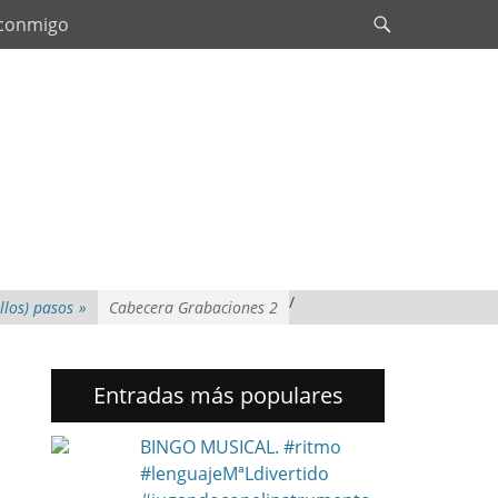
Search
 conmigo
/
llos) pasos
»
Cabecera Grabaciones 2
Entradas más populares
BINGO MUSICAL. #ritmo
#lenguajeMªLdivertido