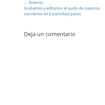
Navegación
← Anterior
Entrada
Grabamos y editamos el audio de nuestros
de
anterior:
conciertos en 6 (sencillos) pasos
entradas
Deja un comentario