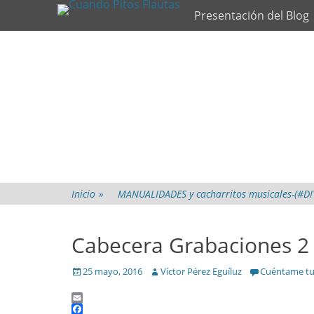
Primary Menu
Skip
Presentación del Blog
to
content
Inicio
»
MANUALIDADES y cacharritos musicales-(#DI
Cabecera Grabaciones 2
Posted
Author
25 mayo, 2016
Víctor Pérez Eguíluz
Cuéntame tu
on
Email