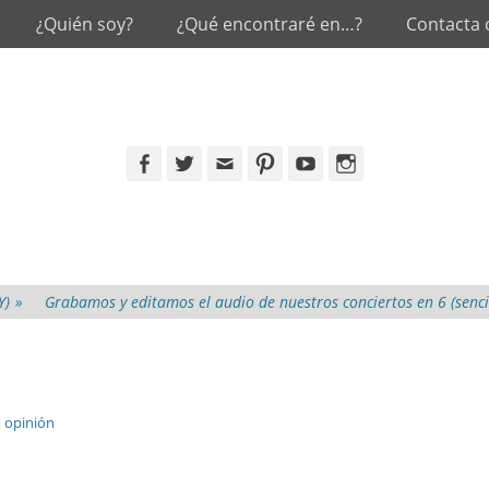
¿Quién soy?
¿Qué encontraré en…?
Contacta
Facebook
Twitter
Email
Pinterest
YouTube
Instagram
Y)
»
Grabamos y editamos el audio de nuestros conciertos en 6 (senci
 opinión