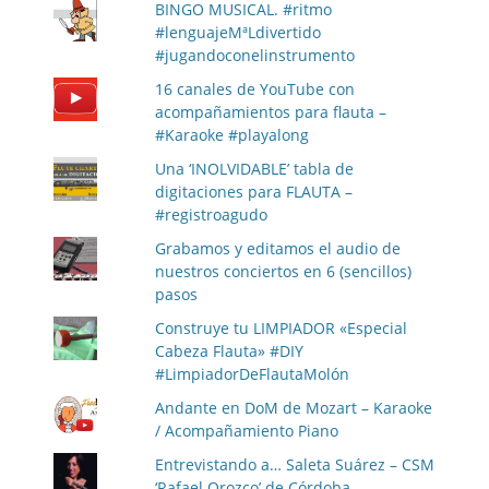
BINGO MUSICAL. #ritmo
#lenguajeMªLdivertido
#jugandoconelinstrumento
16 canales de YouTube con
acompañamientos para flauta –
#Karaoke #playalong
Una ‘INOLVIDABLE’ tabla de
digitaciones para FLAUTA –
#registroagudo
Grabamos y editamos el audio de
nuestros conciertos en 6 (sencillos)
pasos
Construye tu LIMPIADOR «Especial
Cabeza Flauta» #DIY
#LimpiadorDeFlautaMolón
Andante en DoM de Mozart – Karaoke
/ Acompañamiento Piano
Entrevistando a… Saleta Suárez – CSM
‘Rafael Orozco’ de Córdoba