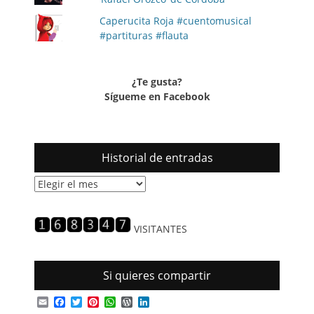
Caperucita Roja #cuentomusical
#partituras #flauta
¿Te gusta?
Sígueme en Facebook
Historial de entradas
Historial
de
entradas
VISITANTES
Si quieres compartir
Email
Facebook
Twitter
Pinterest
WhatsApp
WordPress
LinkedIn