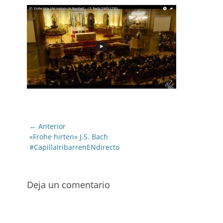
Navegación
← Anterior
de
Entrada
«Frohe hirten» J.S. Bach
anterior:
#CapillaIribarrenENdirecto
entradas
Deja un comentario