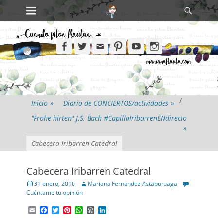
Primary Menu
Search
Skip
to
content
Facebook
Twitter
Email
Pinterest
YouTube
Instagram
/
Inicio
»
Diario de CONCIERTOS/actividades
»
"Frohe hirten" J.S. Bach #CapillaIribarrenENdirecto
»
Cabecera Iribarren Catedral
Cabecera Iribarren Catedral
Posted
Author
31 enero, 2016
Mariana Fernández Astaburuaga
on
Cuéntame tu opinión
Email
Facebook
Twitter
Pinterest
WhatsApp
WordPress
LinkedIn