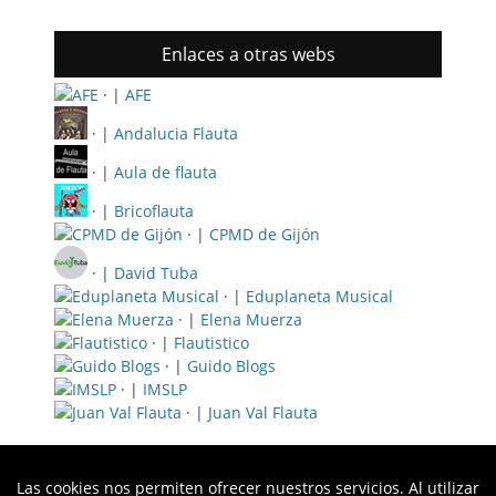
Enlaces a otras webs
· |
AFE
· |
Andalucia Flauta
· |
Aula de flauta
· |
Bricoflauta
· |
CPMD de Gijón
· |
David Tuba
· |
Eduplaneta Musical
· |
Elena Muerza
· |
Flautistico
· |
Guido Blogs
· |
IMSLP
· |
Juan Val Flauta
Las cookies nos permiten ofrecer nuestros servicios. Al utilizar