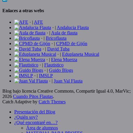
LinkedIn
Enlaces a otras webs
· |
AFE
· |
Andalucia Flauta
· |
Aula de flauta
· |
Bricoflauta
· |
CPMD de Gijón
· |
David Tuba
· |
Eduplaneta Musical
· |
Elena Muerza
· |
Flautistico
· |
Guido Blogs
· |
IMSLP
· |
Juan Val Flauta
Blog bajo licencia Creative Commons, Compartir Igual 4.0, MarVic;
2026
Cuando Pitos Flautas
.
Catch Adaptive by
Catch Themes
Presentación del Blog
¿Quién soy?
¿Qué encontraré en…?
Área de alumnos