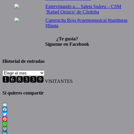
Entrevistando a… Saleta Suárez – CSM
‘Rafael Orozco’ de Córdoba
Caperucita Roja #cuentomusical #partituras
#flauta
¿Te gusta?
Sígueme en Facebook
Historial de entradas
Historial
de
VISITANTES
entradas
Si quieres compartir
Email
Facebook
Twitter
Pinterest
WhatsApp
WordPress