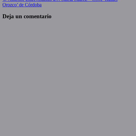
Navegación
anterior:
Orozco’ de Córdoba
de
entradas
Deja un comentario