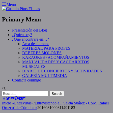
Skip
Menu
to
content
Primary Menu
Presentación del Blog
¿Quién soy?
¿Qué encontraré en…?
Área de alumnos
MATERIAL PARA PROFES
DEBERES MOLONES
KARAOKES / ACOMPAÑAMIENTOS
MANUALIDADES Y CACHARRITOS
MUSICALES
DIARIO DE CONCIERTOS Y ACTIVIDADES
GALERÍA MULTIMEDIA
Contacta conmigo
Search
Search
for:
Facebook
Twitter
Email
Pinterest
YouTube
Instagram
Inicio
»
Entrevistas
»
/
Entrevistando a... Saleta Suárez - CSM 'Rafael
Orozco' de Córdoba
»
2016031009311491183