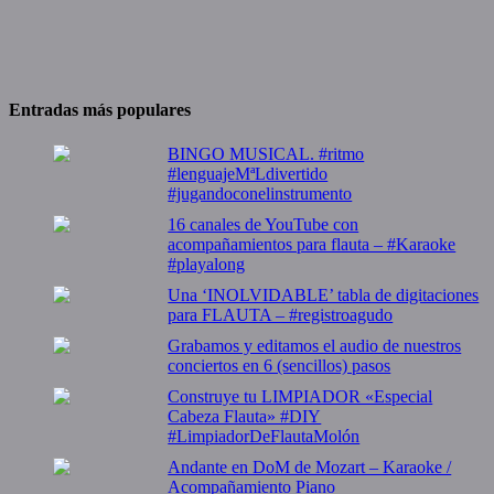
Entradas más populares
BINGO MUSICAL. #ritmo
#lenguajeMªLdivertido
#jugandoconelinstrumento
16 canales de YouTube con
acompañamientos para flauta – #Karaoke
#playalong
Una ‘INOLVIDABLE’ tabla de digitaciones
para FLAUTA – #registroagudo
Grabamos y editamos el audio de nuestros
conciertos en 6 (sencillos) pasos
Construye tu LIMPIADOR «Especial
Cabeza Flauta» #DIY
#LimpiadorDeFlautaMolón
Andante en DoM de Mozart – Karaoke /
Acompañamiento Piano