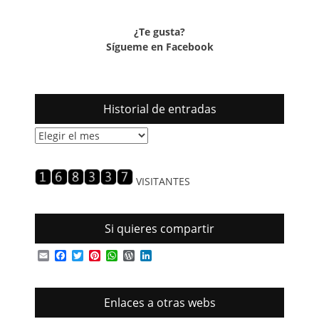
¿Te gusta?
Sígueme en Facebook
Historial de entradas
Historial
de
entradas
VISITANTES
Si quieres compartir
Email
Facebook
Twitter
Pinterest
WhatsApp
WordPress
LinkedIn
Enlaces a otras webs