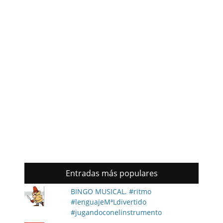
Entradas más populares
BINGO MUSICAL. #ritmo
#lenguajeMªLdivertido
#jugandoconelinstrumento