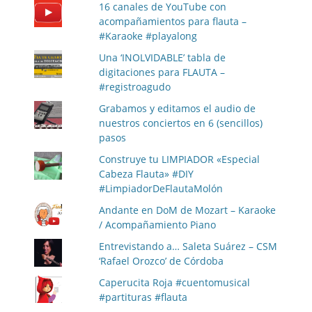
16 canales de YouTube con
acompañamientos para flauta –
#Karaoke #playalong
Una ‘INOLVIDABLE’ tabla de
digitaciones para FLAUTA –
#registroagudo
Grabamos y editamos el audio de
nuestros conciertos en 6 (sencillos)
pasos
Construye tu LIMPIADOR «Especial
Cabeza Flauta» #DIY
#LimpiadorDeFlautaMolón
Andante en DoM de Mozart – Karaoke
/ Acompañamiento Piano
Entrevistando a… Saleta Suárez – CSM
‘Rafael Orozco’ de Córdoba
Caperucita Roja #cuentomusical
#partituras #flauta