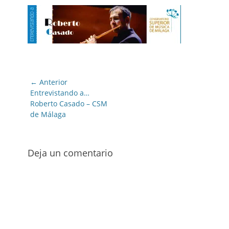
Navegación
← Anterior
de
Entrada
Entrevistando a…
anterior:
Roberto Casado – CSM
entradas
de Málaga
Deja un comentario