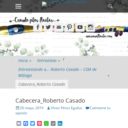
Primary Menu
Search
Skip
to
content
Facebook
Twitter
Email
Pinterest
YouTube
Instagram
/
Inicio
»
Entrevistas
»
Entrevistando a… Roberto Casado – CSM de
Málaga
»
Cabecera_Roberto Casado
Cabecera_Roberto Casado
Posted
Author
26 mayo, 2019
Víctor Pérez Eguíluz
Cuéntame tu
on
opinión
Email
Facebook
Twitter
Pinterest
WhatsApp
WordPress
LinkedIn