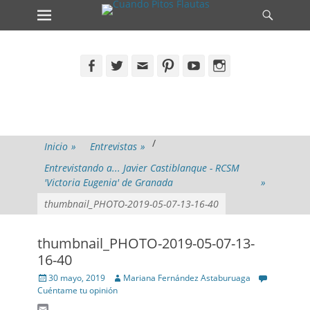
Primary Menu
Search
Skip
to
content
Facebook
Twitter
Email
Pinterest
YouTube
Instagram
/
Inicio
»
Entrevistas
»
Entrevistando a... Javier Castiblanque - RCSM
'Victoria Eugenia' de Granada
»
thumbnail_PHOTO-2019-05-07-13-16-40
thumbnail_PHOTO-2019-05-07-13-
16-40
Posted
Author
30 mayo, 2019
Mariana Fernández Astaburuaga
on
Cuéntame tu opinión