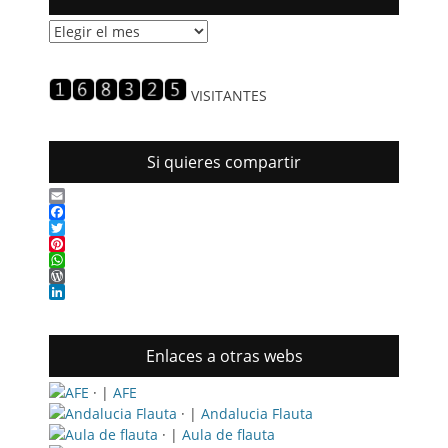
Historial
de
entradas
VISITANTES
Si quieres compartir
Email
Facebook
Twitter
Pinterest
WhatsApp
WordPress
LinkedIn
Enlaces a otras webs
· |
AFE
· |
Andalucia Flauta
· |
Aula de flauta