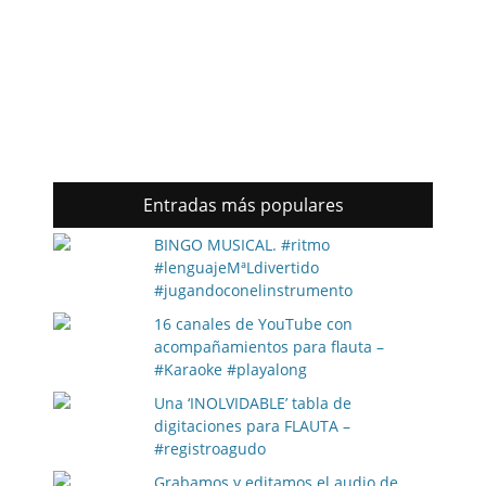
Entradas más populares
BINGO MUSICAL. #ritmo
#lenguajeMªLdivertido
#jugandoconelinstrumento
16 canales de YouTube con
acompañamientos para flauta –
#Karaoke #playalong
Una ‘INOLVIDABLE’ tabla de
digitaciones para FLAUTA –
#registroagudo
Grabamos y editamos el audio de