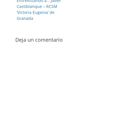
de
Entrada
Entrevistando a… Javier
anterior:
Castiblanque – RCSM
entradas
‘Victoria Eugenia’ de
Granada
Deja un comentario