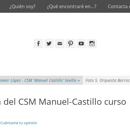
¿Quién soy?
¿Qué encontraré en…?
Contacta
Facebook
Twitter
Email
Pinterest
YouTube
Instagram
Javier López - CSM 'Manuel Castillo' Sevilla
»
Foto 5. Orquesta Barroc
a del CSM Manuel-Castillo curso
Cuéntame tu opinión