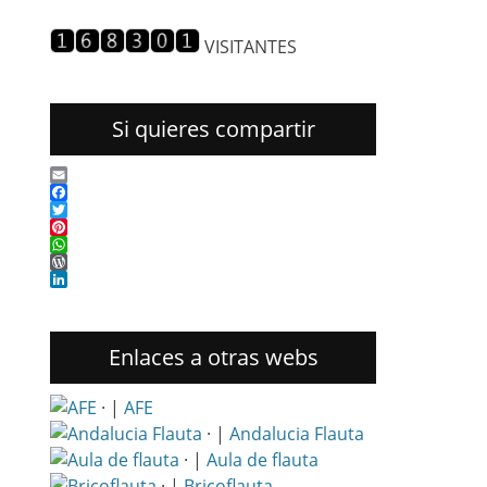
entradas
VISITANTES
Si quieres compartir
Email
Facebook
Twitter
Pinterest
WhatsApp
WordPress
LinkedIn
Enlaces a otras webs
· |
AFE
· |
Andalucia Flauta
· |
Aula de flauta
· |
Bricoflauta