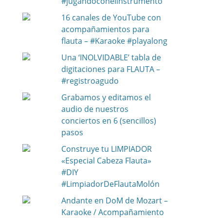
#jugandoconelinstrumento
16 canales de YouTube con
acompañamientos para
flauta – #Karaoke #playalong
Una ‘INOLVIDABLE’ tabla de
digitaciones para FLAUTA –
#registroagudo
Grabamos y editamos el
audio de nuestros
conciertos en 6 (sencillos)
pasos
Construye tu LIMPIADOR
«Especial Cabeza Flauta»
#DIY
#LimpiadorDeFlautaMolón
Andante en DoM de Mozart –
Karaoke / Acompañamiento