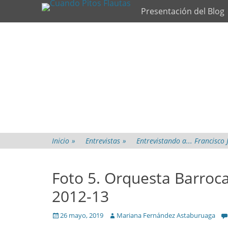
Primary Menu
Skip
Presentación del Blog
to
content
Inicio
»
Entrevistas
»
Entrevistando a... Francisco 
Foto 5. Orquesta Barroc
2012-13
Posted
Author
26 mayo, 2019
Mariana Fernández Astaburuaga
on