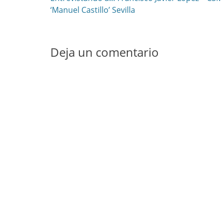
de
anterior:
‘Manuel Castillo’ Sevilla
entradas
Deja un comentario