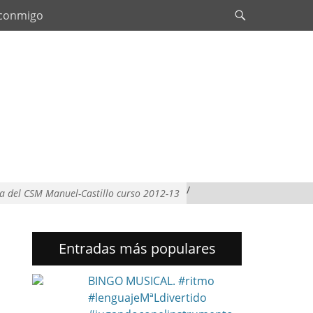
Search
 conmigo
/
a del CSM Manuel-Castillo curso 2012-13
Entradas más populares
BINGO MUSICAL. #ritmo
#lenguajeMªLdivertido