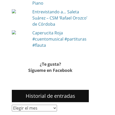
Piano
Entrevistando a… Saleta
Suárez – CSM ‘Rafael Orozco’
de Córdoba
Caperucita Roja
#cuentomusical #partituras
#flauta
¿Te gusta?
Sígueme en Facebook
Historial de entradas
Historial
de