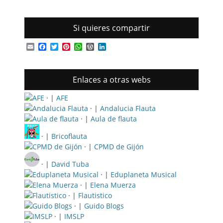
Si quieres compartir
Email
Facebook
Twitter
Pinterest
WhatsApp
WordPress
LinkedIn
Enlaces a otras webs
· |
AFE
· |
Andalucia Flauta
· |
Aula de flauta
· |
Bricoflauta
· |
CPMD de Gijón
· |
David Tuba
· |
Eduplaneta Musical
· |
Elena Muerza
· |
Flautistico
· |
Guido Blogs
· |
IMSLP