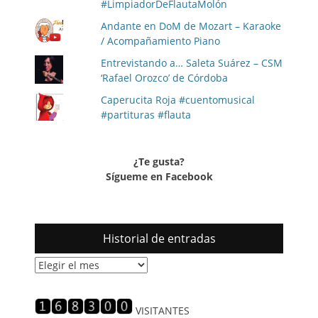
#LimpiadorDeFlautaMolón
Andante en DoM de Mozart – Karaoke
/ Acompañamiento Piano
Entrevistando a… Saleta Suárez – CSM
‘Rafael Orozco’ de Córdoba
Caperucita Roja #cuentomusical
#partituras #flauta
¿Te gusta?
Sígueme en Facebook
Historial de entradas
Historial
de
entradas
VISITANTES