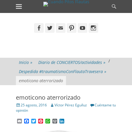
Primary Menu
Search
Skip
to
content
Facebook
Twitter
Email
Pinterest
YouTube
Instagram
/
Inicio
»
Diario de CONCIERTOS/actividades
»
Despedida #traumatismoConFlautaTravesera
»
emoticono aterrorizado
emoticono aterrorizado
Posted
Author
25 agosto, 2016
Víctor Pérez Eguíluz
Cuéntame tu
on
opinión
Email
Facebook
Twitter
Pinterest
WhatsApp
WordPress
LinkedIn