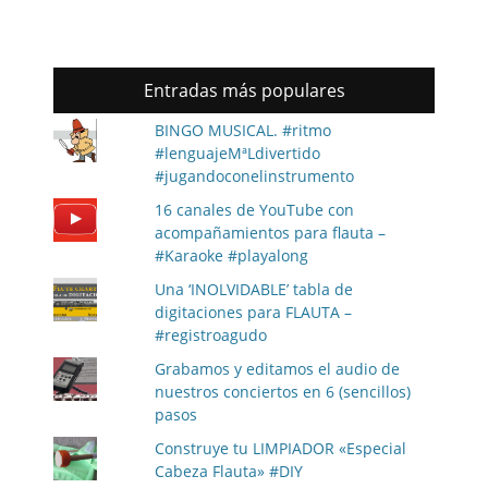
Entradas más populares
BINGO MUSICAL. #ritmo
#lenguajeMªLdivertido
#jugandoconelinstrumento
16 canales de YouTube con
acompañamientos para flauta –
#Karaoke #playalong
Una ‘INOLVIDABLE’ tabla de
digitaciones para FLAUTA –
#registroagudo
Grabamos y editamos el audio de
nuestros conciertos en 6 (sencillos)
pasos
Construye tu LIMPIADOR «Especial
Cabeza Flauta» #DIY