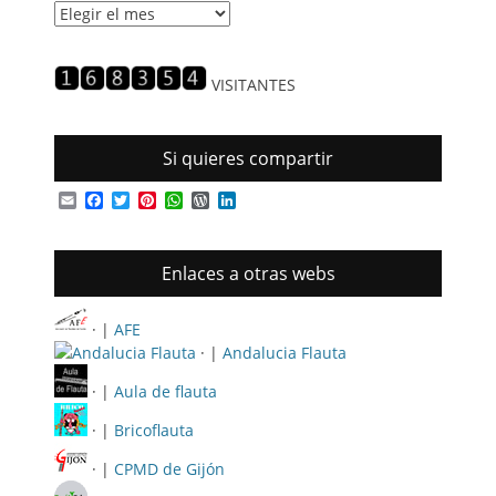
Historial
de
entradas
VISITANTES
Si quieres compartir
Email
Facebook
Twitter
Pinterest
WhatsApp
WordPress
LinkedIn
Enlaces a otras webs
· |
AFE
· |
Andalucia Flauta
· |
Aula de flauta
· |
Bricoflauta
· |
CPMD de Gijón