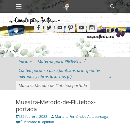
Primary Menu
Search
Skip
to
content
Facebook
Twitter
Email
Pinterest
YouTube
Instagram
/
Inicio
»
Material para PROFES
»
Contemporánea para flautistas principiantes -
métodos y obras favoritas (II)
»
Muestra-Metodo-de-Flutebox-portada
Muestra-Metodo-de-Flutebox-
portada
Posted
Author
25 febrero, 2022
Mariana Fernández Astaburuaga
on
Cuéntame tu opinión