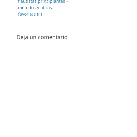
anterior:
flautistas principiantes –
entradas
métodos y obras
favoritas (II)
Deja un comentario