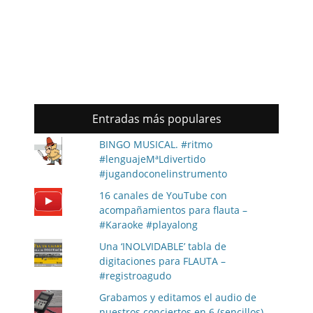
Entradas más populares
BINGO MUSICAL. #ritmo
#lenguajeMªLdivertido
#jugandoconelinstrumento
16 canales de YouTube con
acompañamientos para flauta –
#Karaoke #playalong
Una ‘INOLVIDABLE’ tabla de
digitaciones para FLAUTA –
#registroagudo
Grabamos y editamos el audio de
nuestros conciertos en 6 (sencillos)