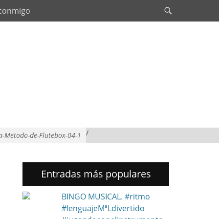
Search
 conmigo
/
a-Metodo-de-Flutebox-04-1
Entradas más populares
BINGO MUSICAL. #ritmo
#lenguajeMªLdivertido