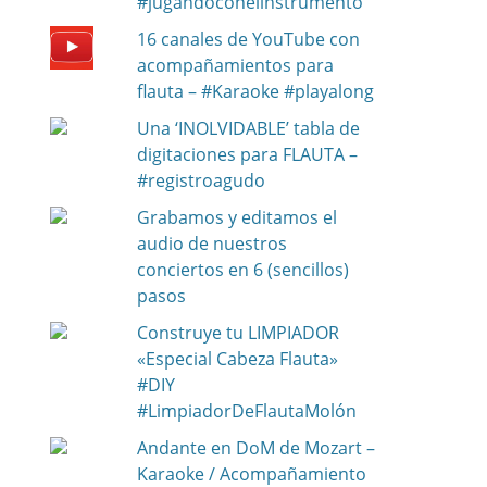
#jugandoconelinstrumento
16 canales de YouTube con
acompañamientos para
flauta – #Karaoke #playalong
Una ‘INOLVIDABLE’ tabla de
digitaciones para FLAUTA –
#registroagudo
Grabamos y editamos el
audio de nuestros
conciertos en 6 (sencillos)
pasos
Construye tu LIMPIADOR
«Especial Cabeza Flauta»
#DIY
#LimpiadorDeFlautaMolón
Andante en DoM de Mozart –
Karaoke / Acompañamiento