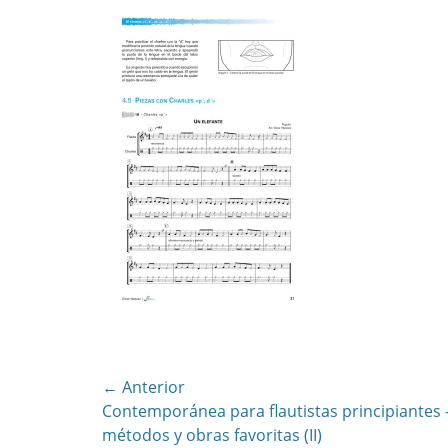
Navegación
← Anterior
Entrada
Contemporánea para flautistas principiantes 
de
anterior:
métodos y obras favoritas (II)