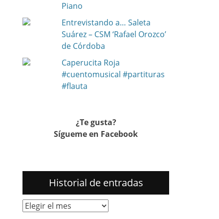
Piano
Entrevistando a… Saleta
Suárez – CSM ‘Rafael Orozco’
de Córdoba
Caperucita Roja
#cuentomusical #partituras
#flauta
¿Te gusta?
Sígueme en Facebook
Historial de entradas
Historial
de