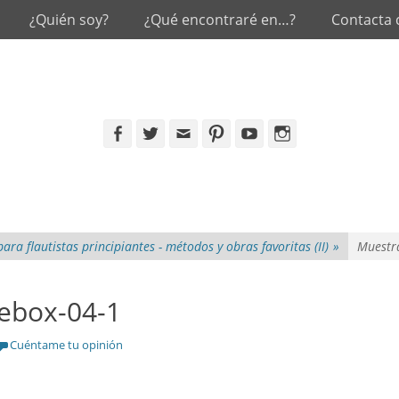
¿Quién soy?
¿Qué encontraré en…?
Contacta
Facebook
Twitter
Email
Pinterest
YouTube
Instagram
a flautistas principiantes - métodos y obras favoritas (II)
»
Muestr
ebox-04-1
Cuéntame tu opinión