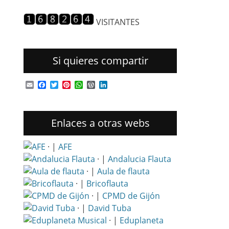
entradas
VISITANTES
Si quieres compartir
Email
Facebook
Twitter
Pinterest
WhatsApp
WordPress
LinkedIn
Enlaces a otras webs
· |
AFE
· |
Andalucia Flauta
· |
Aula de flauta
· |
Bricoflauta
· |
CPMD de Gijón
· |
David Tuba
· |
Eduplaneta