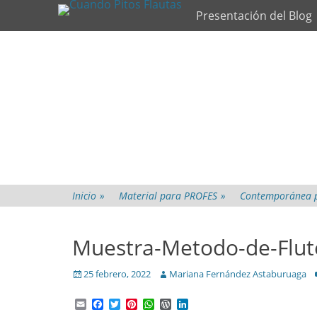
Primary Menu
Skip
Presentación del Blog
to
content
Inicio
»
Material para PROFES
»
Contemporánea par
Muestra-Metodo-de-Flut
Posted
Author
25 febrero, 2022
Mariana Fernández Astaburuaga
on
Email
Facebook
Twitter
Pinterest
WhatsApp
WordPress
LinkedIn