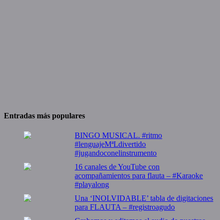
Entradas más populares
BINGO MUSICAL. #ritmo
#lenguajeMªLdivertido
#jugandoconelinstrumento
16 canales de YouTube con
acompañamientos para flauta – #Karaoke
#playalong
Una ‘INOLVIDABLE’ tabla de digitaciones
para FLAUTA – #registroagudo