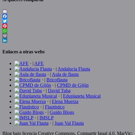
Email
Facebook
Twitter
Pinterest
WhatsApp
WordPress
LinkedIn
Enlaces a otras webs
· |
AFE
· |
Andalucia Flauta
· |
Aula de flauta
· |
Bricoflauta
· |
CPMD de Gijón
· |
David Tuba
· |
Eduplaneta Musical
· |
Elena Muerza
· |
Flautistico
· |
Guido Blogs
· |
IMSLP
· |
Juan Val Flauta
Blog bajo licencia Creative Commons, Compartir Igual 4.0, MarVic;