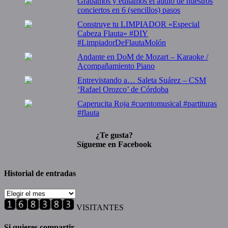
Grabamos y editamos el audio de nuestros
conciertos en 6 (sencillos) pasos
Construye tu LIMPIADOR «Especial
Cabeza Flauta» #DIY
#LimpiadorDeFlautaMolón
Andante en DoM de Mozart – Karaoke /
Acompañamiento Piano
Entrevistando a… Saleta Suárez – CSM
‘Rafael Orozco’ de Córdoba
Caperucita Roja #cuentomusical #partituras
#flauta
¿Te gusta?
Sígueme en Facebook
Historial de entradas
Historial
de
VISITANTES
entradas
Si quieres compartir