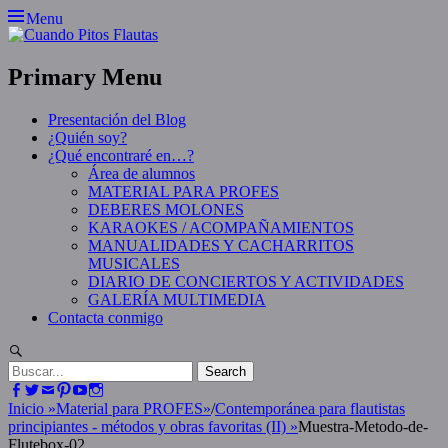
Skip
Menu
to
content
Primary Menu
Presentación del Blog
¿Quién soy?
¿Qué encontraré en…?
Área de alumnos
MATERIAL PARA PROFES
DEBERES MOLONES
KARAOKES / ACOMPAÑAMIENTOS
MANUALIDADES Y CACHARRITOS
MUSICALES
DIARIO DE CONCIERTOS Y ACTIVIDADES
GALERÍA MULTIMEDIA
Contacta conmigo
Search
Search
for:
Facebook
Twitter
Email
Pinterest
YouTube
Instagram
Inicio
»
Material para PROFES
»
/
Contemporánea para flautistas
principiantes - métodos y obras favoritas (II)
»
Muestra-Metodo-de-
Flutebox-02