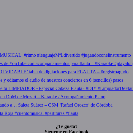
USICAL. #ritmo #lenguajeMªLdivertido #jugandoconelinstrumento
es de YouTube con acompañamientos para flauta – #Karaoke #playalon
OLVIDABLE’ tabla de digitaciones para FLAUTA – #registroagudo
y editamos el audio de nuestros conciertos en 6 (sencillos) pasos
ye tu LIMPIADOR «Especial Cabeza Flauta» #DIY #LimpiadorDeFla
 en DoM de Mozart – Karaoke / Acompañamiento Piano
tando a… Saleta Suárez – CSM ‘Rafael Orozco’ de Córdoba
ta Roja #cuentomusical #partituras #flauta
¿Te gusta?
Sígueme en Facebook