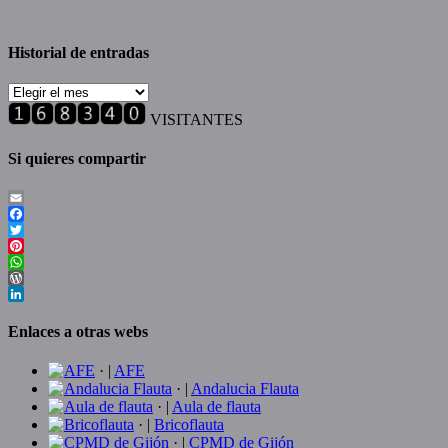
Historial de entradas
Historial
de
VISITANTES
entradas
Si quieres compartir
Email
Facebook
Twitter
Pinterest
WhatsApp
WordPress
LinkedIn
Enlaces a otras webs
· |
AFE
· |
Andalucia Flauta
· |
Aula de flauta
· |
Bricoflauta
· |
CPMD de Gijón