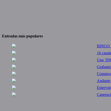
Entradas más populares
BINGO M
16 canal
Una ‘IN
Grabamos 
Constru
Andante
Entrevis
Caperuci