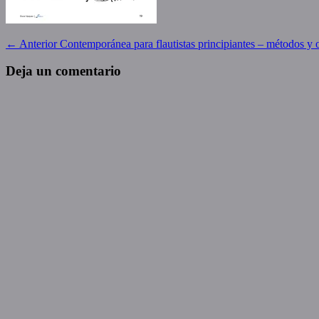
Navegación
Entrada
← Anterior
Contemporánea para flautistas principiantes – métodos y ob
anterior:
de
Deja un comentario
entradas