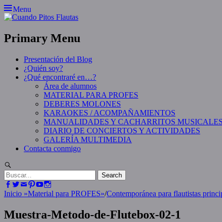
Skip
Menu
to
content
Primary Menu
Presentación del Blog
¿Quién soy?
¿Qué encontraré en…?
Área de alumnos
MATERIAL PARA PROFES
DEBERES MOLONES
KARAOKES / ACOMPAÑAMIENTOS
MANUALIDADES Y CACHARRITOS MUSICALE
DIARIO DE CONCIERTOS Y ACTIVIDADES
GALERÍA MULTIMEDIA
Contacta conmigo
Search
Search
for:
Facebook
Twitter
Email
Pinterest
YouTube
Instagram
Inicio
»
Material para PROFES
»
/
Contemporánea para flautistas princip
Muestra-Metodo-de-Flutebox-02-1