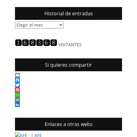
Historial de entradas
Historial
de
entradas
VISITANTES
Si quieres compartir
Email
Facebook
Twitter
Pinterest
WhatsApp
WordPress
LinkedIn
Enlaces a otras webs
· |
AFE