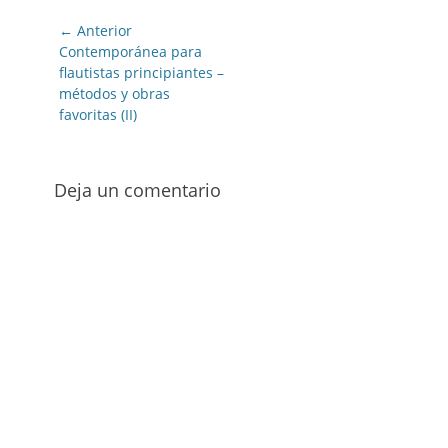
Navegación
← Anterior
de
Entrada
Contemporánea para
anterior:
flautistas principiantes –
entradas
métodos y obras
favoritas (II)
Deja un comentario