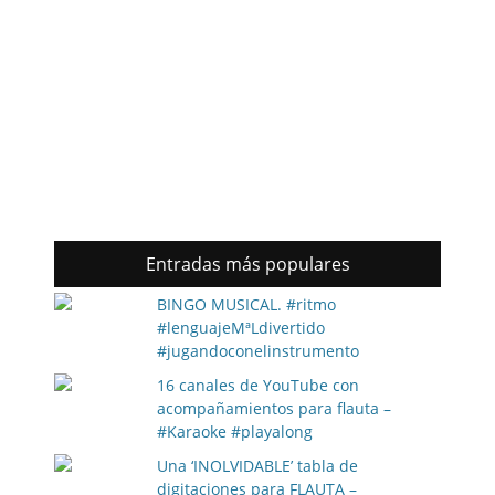
Entradas más populares
BINGO MUSICAL. #ritmo
#lenguajeMªLdivertido
#jugandoconelinstrumento
16 canales de YouTube con
acompañamientos para flauta –
#Karaoke #playalong
Una ‘INOLVIDABLE’ tabla de
digitaciones para FLAUTA –