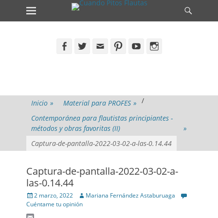
Primary Menu
Search
Skip
to
content
Facebook
Twitter
Email
Pinterest
YouTube
Instagram
/
Inicio
»
Material para PROFES
»
Contemporánea para flautistas principiantes -
métodos y obras favoritas (II)
»
Captura-de-pantalla-2022-03-02-a-las-0.14.44
Captura-de-pantalla-2022-03-02-a-
las-0.14.44
Posted
Author
2 marzo, 2022
Mariana Fernández Astaburuaga
on
Cuéntame tu opinión