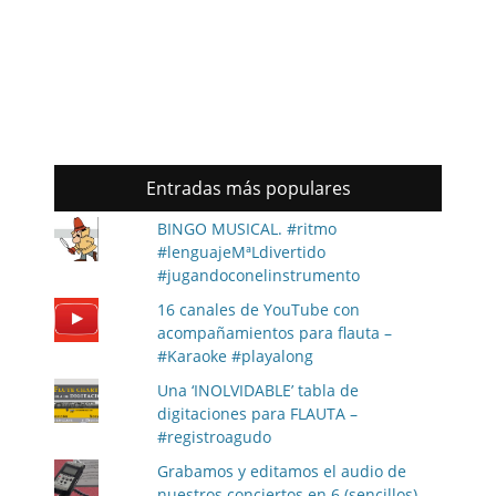
Entradas más populares
BINGO MUSICAL. #ritmo
#lenguajeMªLdivertido
#jugandoconelinstrumento
16 canales de YouTube con
acompañamientos para flauta –
#Karaoke #playalong
Una ‘INOLVIDABLE’ tabla de
digitaciones para FLAUTA –
#registroagudo
Grabamos y editamos el audio de
nuestros conciertos en 6 (sencillos)