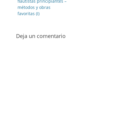
anterior:
flautistas principiantes –
entradas
métodos y obras
favoritas (I)
Deja un comentario