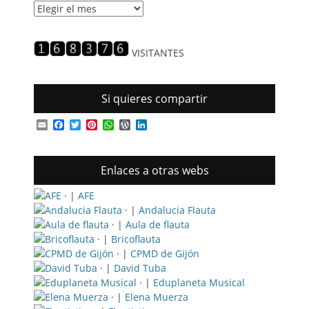
Historial
de
entradas
VISITANTES
Si quieres compartir
Email
Facebook
Twitter
Pinterest
WhatsApp
WordPress
LinkedIn
Enlaces a otras webs
· |
AFE
· |
Andalucia Flauta
· |
Aula de flauta
· |
Bricoflauta
· |
CPMD de Gijón
· |
David Tuba
· |
Eduplaneta Musical
· |
Elena Muerza