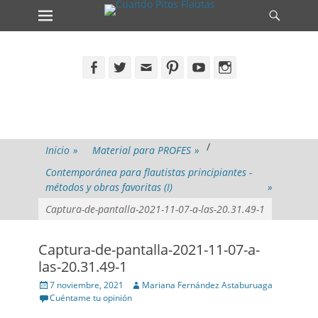
Primary Menu
Search
Skip
to
content
Facebook
Twitter
Email
Pinterest
YouTube
Instagram
/
Inicio
»
Material para PROFES
»
Contemporánea para flautistas principiantes -
métodos y obras favoritas (I)
»
Captura-de-pantalla-2021-11-07-a-las-20.31.49-1
Captura-de-pantalla-2021-11-07-a-
las-20.31.49-1
Posted
Author
7 noviembre, 2021
Mariana Fernández Astaburuaga
on
Cuéntame tu opinión