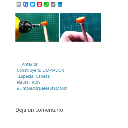
Email
Facebook
Twitter
Pinterest
WhatsApp
WordPress
LinkedIn
Navegación
← Anterior
de
Entrada
Construye tu LIMPIADOR
anterior:
«Especial Cabeza
entradas
Flauta» #DIY
#LimpiadorDeFlautaMolón
Deja un comentario