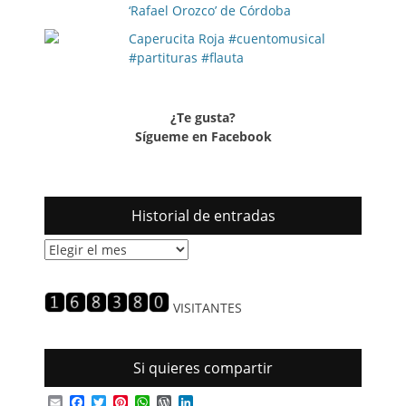
‘Rafael Orozco’ de Córdoba
Caperucita Roja #cuentomusical
#partituras #flauta
¿Te gusta?
Sígueme en Facebook
Historial de entradas
Historial
de
entradas
VISITANTES
Si quieres compartir
Email
Facebook
Twitter
Pinterest
WhatsApp
WordPress
LinkedIn