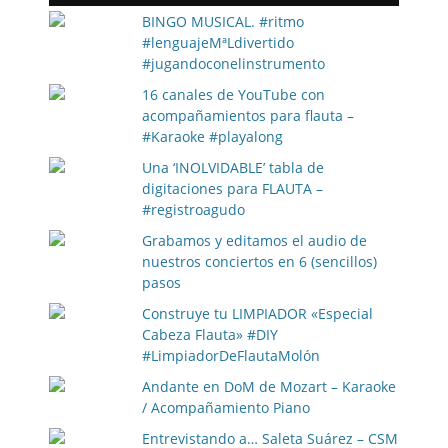
BINGO MUSICAL. #ritmo
#lenguajeMªLdivertido
#jugandoconelinstrumento
16 canales de YouTube con
acompañamientos para flauta –
#Karaoke #playalong
Una ‘INOLVIDABLE’ tabla de
digitaciones para FLAUTA –
#registroagudo
Grabamos y editamos el audio de
nuestros conciertos en 6 (sencillos)
pasos
Construye tu LIMPIADOR «Especial
Cabeza Flauta» #DIY
#LimpiadorDeFlautaMolón
Andante en DoM de Mozart – Karaoke
/ Acompañamiento Piano
Entrevistando a… Saleta Suárez – CSM