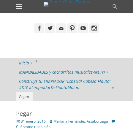
Primary Menu
Search
Skip
to
content
Facebook
Twitter
Email
Pinterest
YouTube
Instagram
/
Inicio
»
MANUALIDADES y cacharritos musicales-(#DIY)
»
Construye tu LIMPIADOR "Especial Cabeza Flauta"
#DIY #LimpiadorDeFlautaMolón
»
Pegar
Pegar
Posted
Author
31 enero, 2016
Mariana Fernández Astaburuaga
on
Cuéntame tu opinión