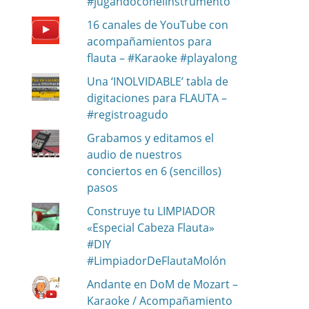
#jugandoconelinstrumento
16 canales de YouTube con
acompañamientos para
flauta – #Karaoke #playalong
Una ‘INOLVIDABLE’ tabla de
digitaciones para FLAUTA –
#registroagudo
Grabamos y editamos el
audio de nuestros
conciertos en 6 (sencillos)
pasos
Construye tu LIMPIADOR
«Especial Cabeza Flauta»
#DIY
#LimpiadorDeFlautaMolón
Andante en DoM de Mozart –
Karaoke / Acompañamiento