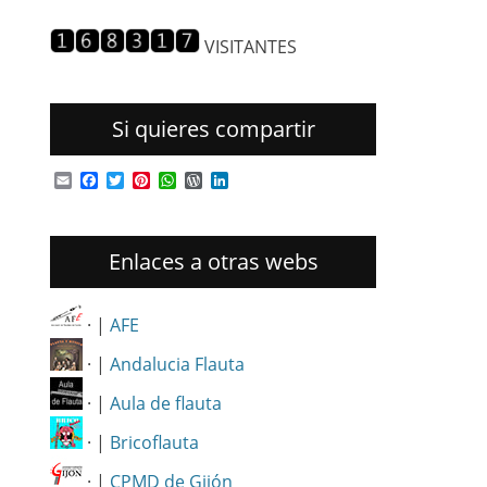
entradas
VISITANTES
Si quieres compartir
Email
Facebook
Twitter
Pinterest
WhatsApp
WordPress
LinkedIn
Enlaces a otras webs
· |
AFE
· |
Andalucia Flauta
· |
Aula de flauta
· |
Bricoflauta
· |
CPMD de Gijón