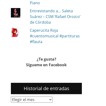
Piano
Entrevistando a… Saleta
Suárez – CSM ‘Rafael Orozco’
de Córdoba
Caperucita Roja
#cuentomusical #partituras
#flauta
¿Te gusta?
Sígueme en Facebook
Historial de entradas
Historial
de