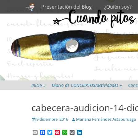
Primary Menu
Skip
Presentación del Blog
¿Quién soy?
to
content
Inicio
»
Diario de CONCIERTOS/actividades
»
Conci
cabecera-audicion-14-di
Posted
Author
9 diciembre, 2016
Mariana Fernández Astaburuaga
on
Email
Facebook
Twitter
Pinterest
WhatsApp
WordPress
LinkedIn