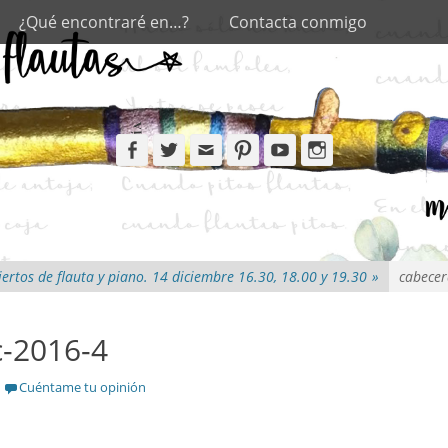
¿Qué encontraré en…?
Contacta conmigo
Facebook
Twitter
Email
Pinterest
YouTube
Instagram
ertos de flauta y piano. 14 diciembre 16.30, 18.00 y 19.30
»
cabecer
c-2016-4
Cuéntame tu opinión