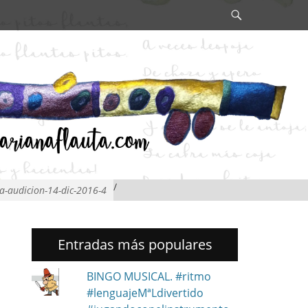
Search
/
a-audicion-14-dic-2016-4
Entradas más populares
BINGO MUSICAL. #ritmo
#lenguajeMªLdivertido