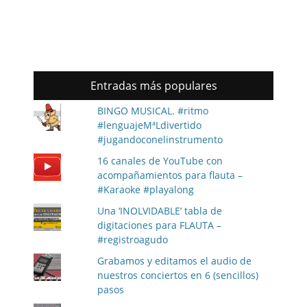
Entradas más populares
BINGO MUSICAL. #ritmo
#lenguajeMªLdivertido
#jugandoconelinstrumento
16 canales de YouTube con
acompañamientos para flauta –
#Karaoke #playalong
Una ‘INOLVIDABLE’ tabla de
digitaciones para FLAUTA –
#registroagudo
Grabamos y editamos el audio de
nuestros conciertos en 6 (sencillos)
pasos