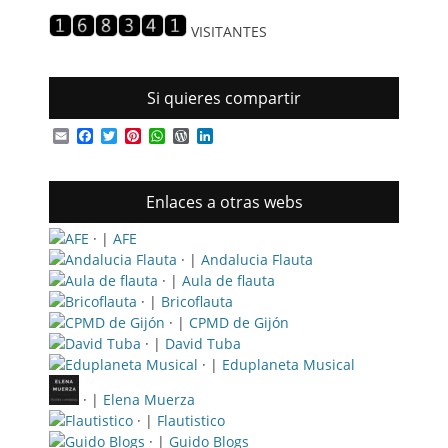
entradas
VISITANTES
Si quieres compartir
Email
Facebook
Twitter
Pinterest
WhatsApp
WordPress
LinkedIn
Enlaces a otras webs
· |
AFE
· |
Andalucia Flauta
· |
Aula de flauta
· |
Bricoflauta
· |
CPMD de Gijón
· |
David Tuba
· |
Eduplaneta Musical
· |
Elena Muerza
· |
Flautistico
· |
Guido Blogs