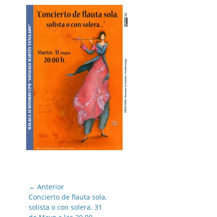
Navegación
← Anterior
de
Entrada
Concierto de flauta sola,
anterior:
solista o con solera. 31
entradas