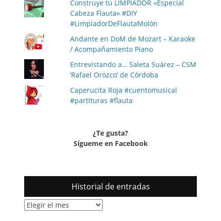
Construye tu LIMPIADOR «Especial
Cabeza Flauta» #DIY
#LimpiadorDeFlautaMolón
Andante en DoM de Mozart – Karaoke
/ Acompañamiento Piano
Entrevistando a… Saleta Suárez – CSM
‘Rafael Orozco’ de Córdoba
Caperucita Roja #cuentomusical
#partituras #flauta
¿Te gusta?
Sígueme en Facebook
Historial de entradas
Historial
de