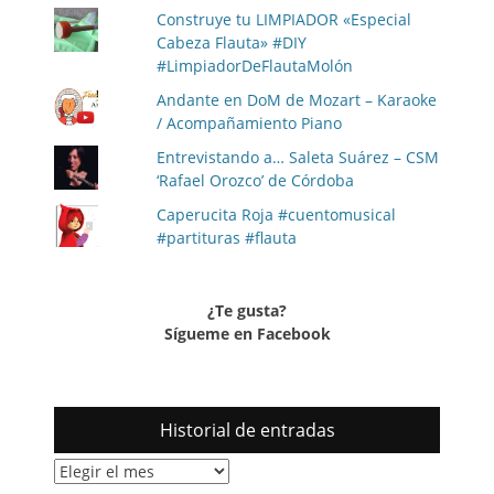
Construye tu LIMPIADOR «Especial
Cabeza Flauta» #DIY
#LimpiadorDeFlautaMolón
Andante en DoM de Mozart – Karaoke
/ Acompañamiento Piano
Entrevistando a… Saleta Suárez – CSM
‘Rafael Orozco’ de Córdoba
Caperucita Roja #cuentomusical
#partituras #flauta
¿Te gusta?
Sígueme en Facebook
Historial de entradas
Historial
de