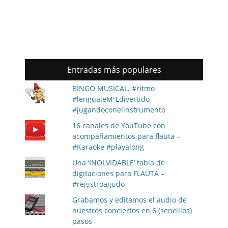
Entradas más populares
BINGO MUSICAL. #ritmo
#lenguajeMªLdivertido
#jugandoconelinstrumento
16 canales de YouTube con
acompañamientos para flauta –
#Karaoke #playalong
Una ‘INOLVIDABLE’ tabla de
digitaciones para FLAUTA –
#registroagudo
Grabamos y editamos el audio de
nuestros conciertos en 6 (sencillos)
pasos