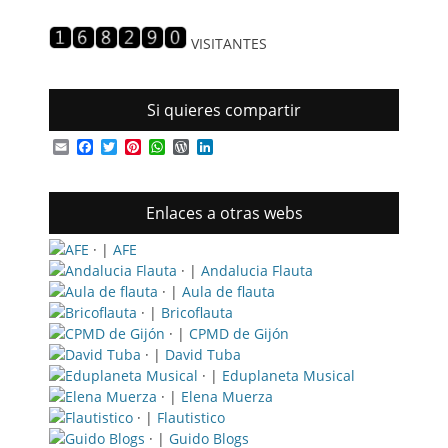
entradas
VISITANTES
Si quieres compartir
Email
Facebook
Twitter
Pinterest
WhatsApp
WordPress
LinkedIn
Enlaces a otras webs
· |
AFE
· |
Andalucia Flauta
· |
Aula de flauta
· |
Bricoflauta
· |
CPMD de Gijón
· |
David Tuba
· |
Eduplaneta Musical
· |
Elena Muerza
· |
Flautistico
· |
Guido Blogs