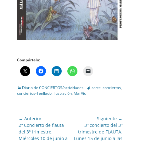
Compártelo:
Categories
Tags
Diario de CONCIERTOS/actividades
cartel conciertos
,
conciertos-Tenllado
,
Ilustración
,
MarVic
Navegación
← Anterior
Siguiente →
de
Entrada
Entrada
2º Concierto de flauta
3º concierto del 3º
anterior:
siguiente:
del 3º trimestre.
trimestre de FLAUTA.
entradas
Miércoles 10 de junio a
Lunes 15 de junio a las