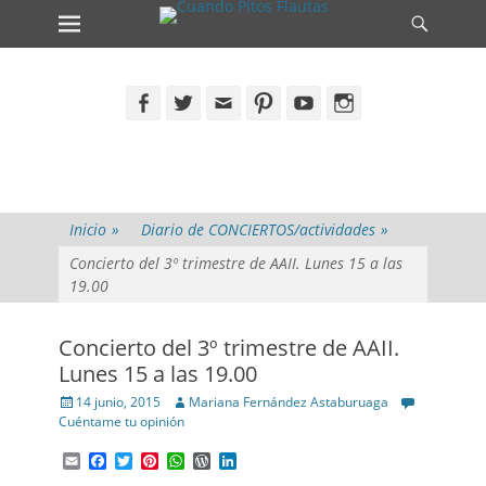
Primary Menu
Search
Skip
to
content
Facebook
Twitter
Email
Pinterest
YouTube
Instagram
Inicio
»
Diario de CONCIERTOS/actividades
»
Concierto del 3º trimestre de AAII. Lunes 15 a las
19.00
Concierto del 3º trimestre de AAII.
Lunes 15 a las 19.00
Posted
Author
14 junio, 2015
Mariana Fernández Astaburuaga
on
Cuéntame tu opinión
Email
Facebook
Twitter
Pinterest
WhatsApp
WordPress
LinkedIn