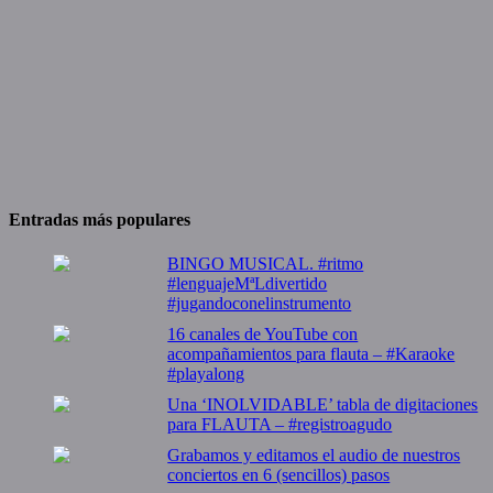
Entradas más populares
BINGO MUSICAL. #ritmo
#lenguajeMªLdivertido
#jugandoconelinstrumento
16 canales de YouTube con
acompañamientos para flauta – #Karaoke
#playalong
Una ‘INOLVIDABLE’ tabla de digitaciones
para FLAUTA – #registroagudo
Grabamos y editamos el audio de nuestros
conciertos en 6 (sencillos) pasos