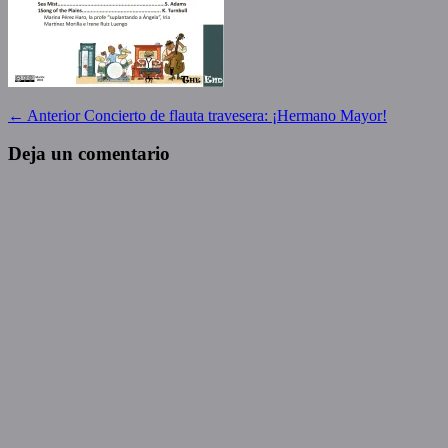
Navegación
Entrada
← Anterior
Concierto de flauta travesera: ¡Hermano Mayor!
anterior:
de
Deja un comentario
entradas