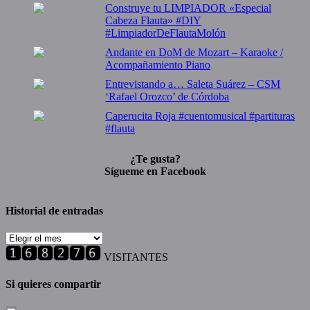
Construye tu LIMPIADOR «Especial
Cabeza Flauta» #DIY
#LimpiadorDeFlautaMolón
Andante en DoM de Mozart – Karaoke /
Acompañamiento Piano
Entrevistando a… Saleta Suárez – CSM
‘Rafael Orozco’ de Córdoba
Caperucita Roja #cuentomusical #partituras
#flauta
¿Te gusta?
Sígueme en Facebook
Historial de entradas
Historial
de
VISITANTES
entradas
Si quieres compartir