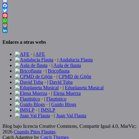
Email
Facebook
Twitter
Pinterest
WhatsApp
WordPress
LinkedIn
Enlaces a otras webs
· |
AFE
· |
Andalucia Flauta
· |
Aula de flauta
· |
Bricoflauta
· |
CPMD de Gijón
· |
David Tuba
· |
Eduplaneta Musical
· |
Elena Muerza
· |
Flautistico
· |
Guido Blogs
· |
IMSLP
· |
Juan Val Flauta
Blog bajo licencia Creative Commons, Compartir Igual 4.0, MarVic;
2026
Cuando Pitos Flautas
.
Catch Adaptive by
Catch Themes