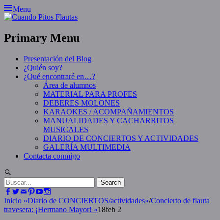
Skip
Menu
to
content
Primary Menu
Presentación del Blog
¿Quién soy?
¿Qué encontraré en…?
Área de alumnos
MATERIAL PARA PROFES
DEBERES MOLONES
KARAOKES / ACOMPAÑAMIENTOS
MANUALIDADES Y CACHARRITOS
MUSICALES
DIARIO DE CONCIERTOS Y ACTIVIDADES
GALERÍA MULTIMEDIA
Contacta conmigo
Search
Search
for:
Facebook
Twitter
Email
Pinterest
YouTube
Instagram
Inicio
»
Diario de CONCIERTOS/actividades
»
/
Concierto de flauta
travesera: ¡Hermano Mayor!
»
18feb 2