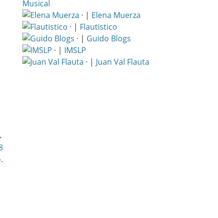
Musical
· |
Elena Muerza
· |
Flautistico
· |
Guido Blogs
· |
IMSLP
· |
Juan Val Flauta
→
8
.