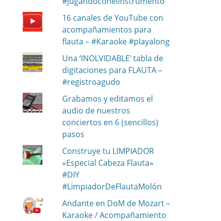
#jugandoconelinstrumento
16 canales de YouTube con
acompañamientos para
flauta – #Karaoke #playalong
Una ‘INOLVIDABLE’ tabla de
digitaciones para FLAUTA –
#registroagudo
Grabamos y editamos el
audio de nuestros
conciertos en 6 (sencillos)
pasos
Construye tu LIMPIADOR
«Especial Cabeza Flauta»
#DIY
#LimpiadorDeFlautaMolón
Andante en DoM de Mozart –
Karaoke / Acompañamiento