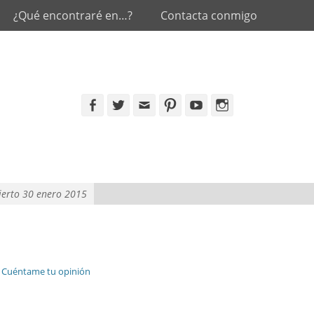
¿Qué encontraré en…?
Contacta conmigo
Facebook
Twitter
Email
Pinterest
YouTube
Instagram
ierto 30 enero 2015
Cuéntame tu opinión