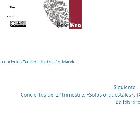
s
,
conciertos-Tenllado
,
Ilustración
,
MarVic
Siguiente 
Entrada
Conciertos del 2º trimestre. «Solos orquestales»: 1
siguiente:
de febrero