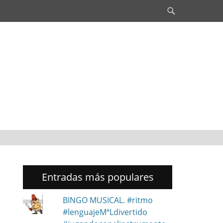
Search
Entradas más populares
BINGO MUSICAL. #ritmo
#lenguajeMªLdivertido