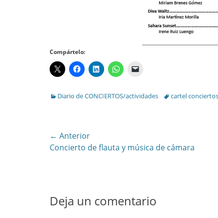
Compártelo:
Categories
Tags
Diario de CONCIERTOS/actividades
cartel concierto
Navegación
← Anterior
Entrada
Concierto de flauta y música de cámara
de
anterior:
entradas
Deja un comentario