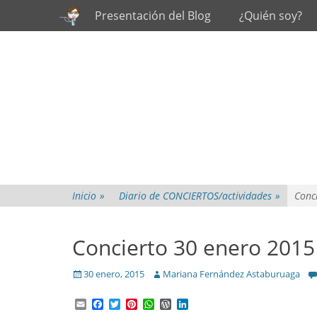
Primary Menu
Skip
Presentación del Blog
¿Quién soy?
to
content
Inicio
»
Diario de CONCIERTOS/actividades
»
Conc
Concierto 30 enero 2015
Posted
Author
30 enero, 2015
Mariana Fernández Astaburuaga
on
Email
Facebook
Twitter
Pinterest
WhatsApp
WordPress
LinkedIn