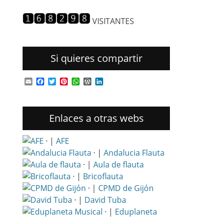
entradas
VISITANTES
Si quieres compartir
Email
Facebook
Twitter
Pinterest
WhatsApp
WordPress
LinkedIn
Enlaces a otras webs
· |
AFE
· |
Andalucia Flauta
· |
Aula de flauta
· |
Bricoflauta
· |
CPMD de Gijón
· |
David Tuba
· |
Eduplaneta