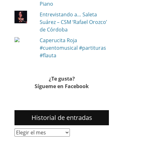
Piano
Entrevistando a… Saleta
Suárez – CSM ‘Rafael Orozco’
de Córdoba
Caperucita Roja
#cuentomusical #partituras
#flauta
¿Te gusta?
Sígueme en Facebook
Historial de entradas
Historial
de