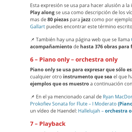
Esta expresión se usa para hacer alusión a la
Play along
se usa como descripción de los ví
mas de
80 piezas
para
jazz
como por ejempl
Gallart
puedes encontrar este término escrito
📌 También hay una página web que se llama
acompañamiento
de
hasta 376 obras para 
6 – Piano only – orchestra only
Piano only
se usa para expresar que sólo es
cualquier otro
instrumento que sea
el que 
ejemplos que os muestro
a continuación c
📌 En el ya mencionado canal de
Ryan MacDo
Prokofiev Sonata for Flute – I Moderato
(Piano
un vídeo de Haendel:
Hallelujah –
orchestra o
7 – Playback