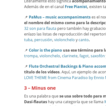
Literalmente esto significa
acompañamiento d
Además de en el canal
Free Pianist
,
existen t
📌
PaMus – music accompaniments
es el n
el nombre del mismo como para la descripci
32 son para flauta
pero también hay grabacion
enlazo las listas de reproducción del reperto
tuba
,
percusión
,
violonchelo
y
canto
.
📌
Color is the piano
usa ese término para 
trompa
,
violonchelo
,
clarinete
,
fagot
,
saxofón
📌
Flute Orchestral Backings & Piano acc
título de los vídeos
. Aquí, un ejemplo de a
LOVE THEME from Cinema Paradiso by Ennio 
3 – Minus one
Es una palabra que
se usa sobre todo para 
Dasí-flautas
hay una categoría que se llama