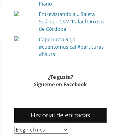
Piano
i
Entrevistando a… Saleta
Suárez – CSM ‘Rafael Orozco’
de Córdoba
Caperucita Roja
#cuentomusical #partituras
#flauta
¿Te gusta?
Sígueme en Facebook
Historial de entradas
Historial
de