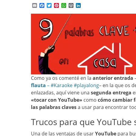
Email
Facebook
Twitter
Pinterest
WhatsApp
WordPress
LinkedIn
Como ya os comenté en la
anterior entrada
flauta
– #Karaoke #playalong
– en la que os 
enlazadas, aquí viene una
segunda entrega
e
«tocar con YouTube»
como
cómo cambiar fá
las palabras claves
a usar para encontrar t
Trucos para que YouTube s
Una de las ventajas de usar
YouTube
para bu