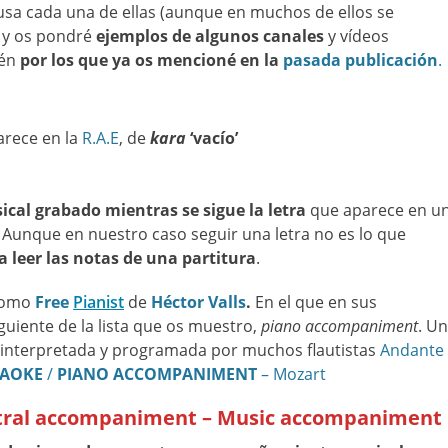
 usa cada una de ellas (aunque en muchos de ellos se
 y os pondré
ejemplos de algunos canales
y vídeos
ién
por los que ya os mencioné en la
pasada publicación
.
arece en la
R.A.E
, de
kara
‘vacío’
cal grabado mientras se sigue la letra
que aparece en un
d. Aunque en nuestro caso seguir una letra no es lo que
 leer las notas de una partitura
.
 como
Free
Pianist
de
Héctor Valls
.
En el que en sus
guiente de la lista que os muestro,
piano
ac
companiment
. Un
 interpretada y programada por muchos flautistas
Andante
AOKE
/
PIANO ACCOMPANIMENT
– Mozart
stral accompaniment – Music accompaniment