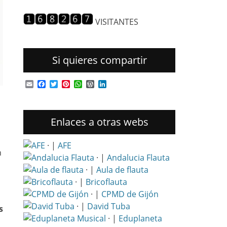
entradas
VISITANTES
Si quieres compartir
Email
Facebook
Twitter
Pinterest
WhatsApp
WordPress
LinkedIn
Enlaces a otras webs
· |
AFE
n
· |
Andalucia Flauta
· |
Aula de flauta
· |
Bricoflauta
· |
CPMD de Gijón
· |
David Tuba
s
· |
Eduplaneta