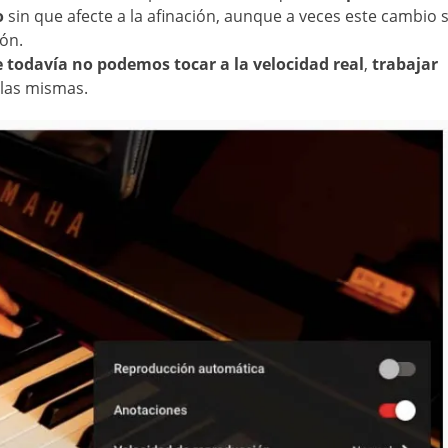
eo
sin que afecte a la afinación, aunque a veces este cambio s
ión.
 todavía no podemos tocar a la velocidad real
,
trabajar
 las mismas.