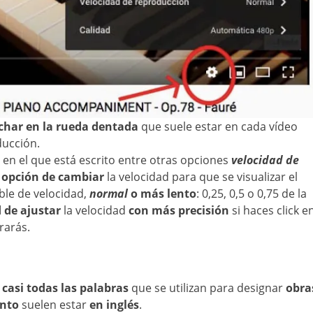
char en la rueda dentada
que suele estar en cada vídeo
ducción.
en el que está escrito entre otras opciones
velocidad de
a
opción de cambiar
la velocidad para que se visualizar el
oble de velocidad,
normal
o más lento
: 0,25, 0,5 o 0,75 de la
d de ajustar
la velocidad
con más precisión
si haces click e
rarás.
e
casi todas las palabras
que se utilizan para designar
obra
ento
suelen estar
en inglés
.