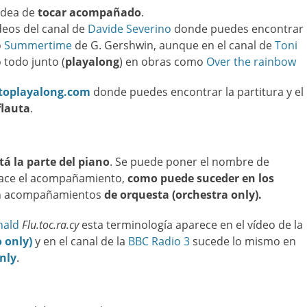
 idea de
tocar acompañado
.
deos del canal de
Davide Severino
donde puedes encontrar
o
Summertime
de G. Gershwin, aunque en el canal de
Toni
 todo junto (
playalong
) en obras como
Over the rainbow
toplayalong.com
donde puedes encontrar la partitura y el
flauta
.
tá la parte del piano
. Se puede poner el nombre de
hace el acompañamiento,
como puede suceder en los
on acompañamientos
de orquesta
(orchestra only).
nald
Flu.toc.ra.cy
esta terminología aparece en el vídeo de la
 only)
y en el canal de la
BBC Radio 3
sucede lo mismo en
nly
.