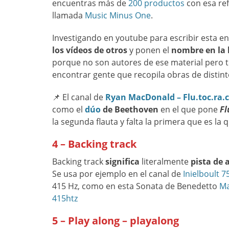
encuentras más de
200 productos
con esa re
llamada
Music Minus One
.
Investigando en youtube para escribir esta
los vídeos de otros
y ponen el
nombre en la 
porque no son autores de ese material pero t
encontrar gente que recopila obras de distinto
📌 El canal de
Ryan MacDonald – Flu.toc.ra.
como el
dúo
de Beethoven
en el que pone
Fl
la segunda flauta y falta la primera que es la
4 – Backing track
Backing track
significa
literalmente
pista de
Se usa por ejemplo en el canal de
Inielboult 7
415 Hz, como en esta Sonata de Benedetto
Ma
415htz
5 – Play along – playalong