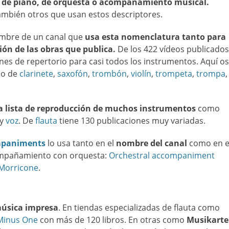
e piano, de orquesta o acompañamiento musical.
ambién otros que usan estos descriptores.
ombre de un canal que
usa esta nomenclatura tanto para
ón de las obras que publica.
De los 422 vídeos publicados
es de repertorio para casi todos los instrumentos. Aquí os
rio de
clarinete
,
saxofón
,
trombón
,
violín
,
trompeta
,
trompa
,
la lista de reproducción de muchos instrumentos
como
y
voz
. De
flauta
tiene 130 publicaciones muy variadas.
ompaniments
lo usa tanto en el
nombre del canal
como en e
compañamiento con orquesta:
Orchestral accompaniment
Morricone
.
música impresa
. En tiendas especializadas de flauta
como
Minus One
con más de 120 libros. En otras como
Musikarte