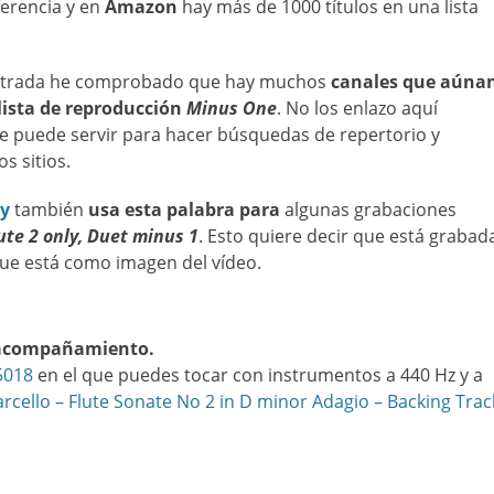
ferencia y en
Amazon
hay más de 1000 títulos en una lista
 entrada he comprobado que hay muchos
canales que aúna
lista de reproducción
Minus One
. No los enlazo aquí
e puede servir para hacer búsquedas de repertorio y
s sitios.
cy
también
usa esta palabra para
algunas grabaciones
ute 2 only, Duet minus 1
. Esto quiere decir que está grabad
 que está como imagen del vídeo.
 acompañamiento.
5018
en el que puedes tocar con instrumentos a 440 Hz y a
rcello – Flute Sonate No 2 in D minor Adagio – Backing Trac