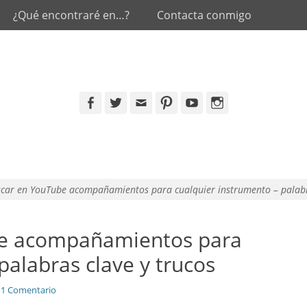
¿Qué encontraré en…?
Contacta conmigo
Facebook
Twitter
Email
Pinterest
YouTube
Instagram
ar en YouTube acompañamientos para cualquier instrumento – palabra
e acompañamientos para
palabras clave y trucos
1 Comentario