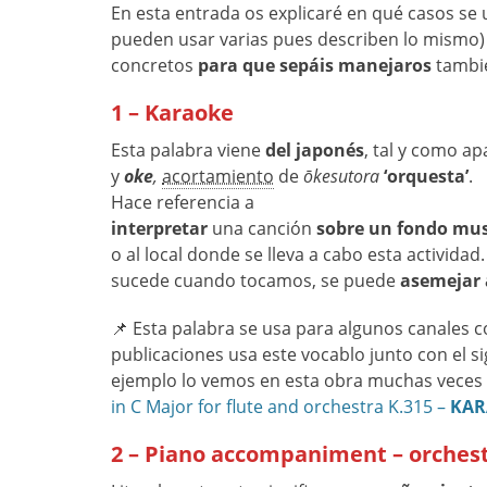
En esta entrada os explicaré en qué casos se
pueden usar varias pues describen lo mismo)
concretos
para que sepáis manejaros
tamb
1 – Karaoke
Esta palabra viene
del japonés
, tal y como ap
y
oke
,
acortamiento
de
ōkesutora
‘orquesta’
.
Hace referencia a
interpretar
una canción
sobre un fondo musi
o al local donde se lleva a cabo esta activida
sucede cuando tocamos, se puede
asemejar a
📌 Esta palabra se usa para algunos canales
publicaciones usa este vocablo junto con el si
ejemplo lo vemos en esta obra muchas veces
in C Major for flute and orchestra K.315 –
KAR
2 – Piano accompaniment – orche