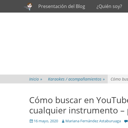
Primary Menu
Skip
Presentación del Blog
¿Quién soy?
to
content
Inicio
»
Karaokes / acompañamientos
»
Cómo busc
Cómo buscar en YouTub
cualquier instrumento – 
Posted
Author
16 mayo, 2020
Mariana Fernández Astaburuaga
on