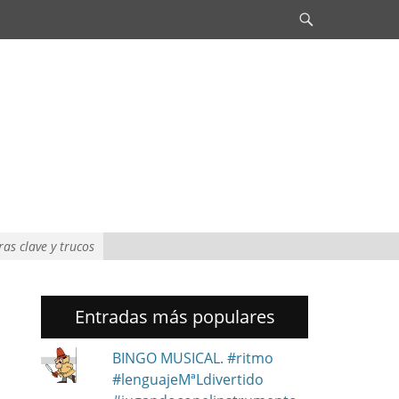
Search
s clave y trucos
Entradas más populares
BINGO MUSICAL. #ritmo
#lenguajeMªLdivertido