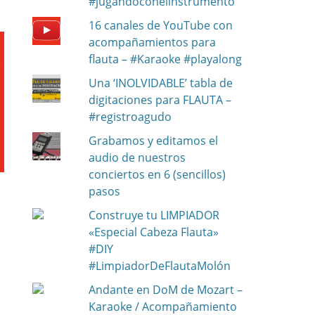
#jugandoconelinstrumento
16 canales de YouTube con
acompañamientos para
flauta – #Karaoke #playalong
Una ‘INOLVIDABLE’ tabla de
digitaciones para FLAUTA –
#registroagudo
Grabamos y editamos el
audio de nuestros
conciertos en 6 (sencillos)
pasos
Construye tu LIMPIADOR
«Especial Cabeza Flauta»
#DIY
#LimpiadorDeFlautaMolón
Andante en DoM de Mozart –
Karaoke / Acompañamiento