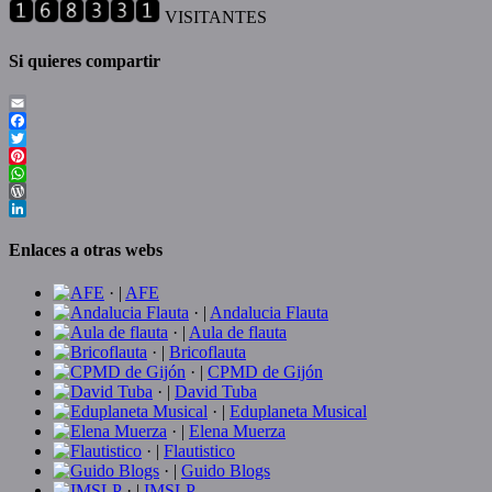
de
VISITANTES
entradas
Si quieres compartir
Email
Facebook
Twitter
Pinterest
WhatsApp
WordPress
LinkedIn
Enlaces a otras webs
· |
AFE
· |
Andalucia Flauta
· |
Aula de flauta
· |
Bricoflauta
· |
CPMD de Gijón
· |
David Tuba
· |
Eduplaneta Musical
· |
Elena Muerza
· |
Flautistico
· |
Guido Blogs
· |
IMSLP