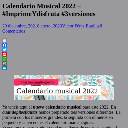
Calendario Musical 2022 –
#ImprimeYdisfruta #3versiones
Posted
Author
29 diciembre, 2021
8 enero, 2023
Víctor Pérez Eguíluz
6
on
Comentarios
Email
Facebook
Twitter
Pinterest
WhatsApp
WordPress
LinkedIn
Ya tenéis aquí el
nuevo
calendario musical
para este 2022. En
cuandopitosflautas
hemos preparado tres versiones diferentes. La
primera con los números grandes, la segunda con números en
pequeño y la tercera es el calendario marcapáginas.
Esperamos que este año lo podamos llenar de ensayos, cantidad