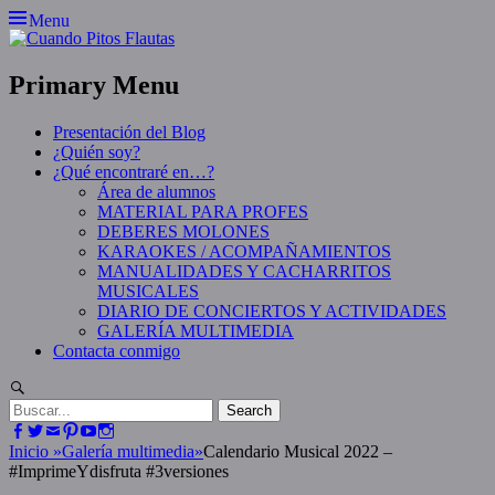
Skip
Menu
to
content
Primary Menu
Presentación del Blog
¿Quién soy?
¿Qué encontraré en…?
Área de alumnos
MATERIAL PARA PROFES
DEBERES MOLONES
KARAOKES / ACOMPAÑAMIENTOS
MANUALIDADES Y CACHARRITOS
MUSICALES
DIARIO DE CONCIERTOS Y ACTIVIDADES
GALERÍA MULTIMEDIA
Contacta conmigo
Search
Search
for:
Facebook
Twitter
Email
Pinterest
YouTube
Instagram
Inicio
»
Galería multimedia
»
Calendario Musical 2022 –
#ImprimeYdisfruta #3versiones