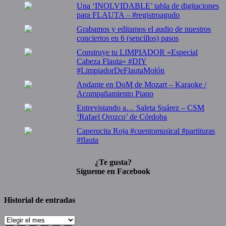
Una ‘INOLVIDABLE’ tabla de digitaciones
para FLAUTA – #registroagudo
Grabamos y editamos el audio de nuestros
conciertos en 6 (sencillos) pasos
Construye tu LIMPIADOR «Especial
Cabeza Flauta» #DIY
#LimpiadorDeFlautaMolón
Andante en DoM de Mozart – Karaoke /
Acompañamiento Piano
Entrevistando a… Saleta Suárez – CSM
‘Rafael Orozco’ de Córdoba
Caperucita Roja #cuentomusical #partituras
#flauta
¿Te gusta?
Sígueme en Facebook
Historial de entradas
Historial