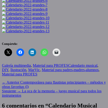
Compártelo:
Categories
Tags
Galería multimedia
,
Material para PROFES
Calendario musical
,
DIY
,
Ilustración
,
MarVic
,
Material para padres-madres-alumnos
,
Material para PROFES
Navegación
Entrada
← Anterior
Contemporánea para flautistas principiantes – métodos y
anterior:
obras favoritas (I)
de
Entrada
Siguiente →
La oca de la memoria – juego musical para todos los
entradas
siguiente:
instrumentos
6 comentarios en “
Calendario Musical