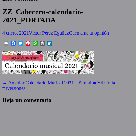
ZZ_Cabecera-calendario-
2021_PORTADA
Posted
Author
4 enero, 2021
Víctor Pérez Eguíluz
Cuéntame tu opinión
on
Email
Facebook
Twitter
Pinterest
WhatsApp
WordPress
LinkedIn
Navegación
Entrada
← Anterior
Calendario Musical 2021 – #ImprimeYdisfruta
anterior:
#3versiones
de
entradas
Deja un comentario