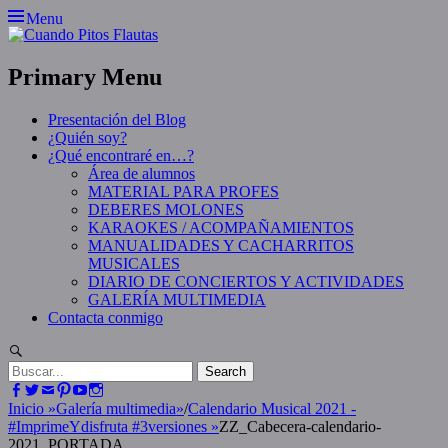
Skip
Menu
to
content
Primary Menu
Presentación del Blog
¿Quién soy?
¿Qué encontraré en…?
Área de alumnos
MATERIAL PARA PROFES
DEBERES MOLONES
KARAOKES / ACOMPAÑAMIENTOS
MANUALIDADES Y CACHARRITOS
MUSICALES
DIARIO DE CONCIERTOS Y ACTIVIDADES
GALERÍA MULTIMEDIA
Contacta conmigo
Search
Search
for:
Facebook
Twitter
Email
Pinterest
YouTube
Instagram
Inicio
»
Galería multimedia
»
/
Calendario Musical 2021 -
#ImprimeYdisfruta #3versiones
»
ZZ_Cabecera-calendario-
2021_PORTADA