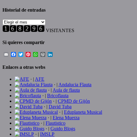
Historial de entradas
Historial
de
VISITANTES
entradas
Si quieres compartir
Email
Facebook
Twitter
Pinterest
WhatsApp
WordPress
LinkedIn
Enlaces a otras webs
· |
AFE
· |
Andalucia Flauta
· |
Aula de flauta
· |
Bricoflauta
· |
CPMD de Gijón
· |
David Tuba
· |
Eduplaneta Musical
· |
Elena Muerza
· |
Flautistico
· |
Guido Blogs
· |
IMSLP