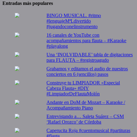
Entradas más populares
BINGO MUSICAL. #ritmo
#lenguajeMªLdivertido
#jugandoconelinstrumento
16 canales de YouTube con
acompañamientos para flauta – #Karaoke
#playalong
Una ‘INOLVIDABLE’ tabla de digitaciones
para FLAUTA – #registroagudo
Grabamos y editamos el audio de nuestros
conciertos en 6 (sencillos) pasos
Construye tu LIMPIADOR «Especial
Cabeza Flauta» #DIY
#LimpiadorDeFlautaMolón
Andante en DoM de Mozart – Karaoke /
Acompañamiento Piano
Entrevistando a… Saleta Suárez – CSM
‘Rafael Orozco’ de Córdoba
Caperucita Roja #cuentomusical #partituras
#flauta