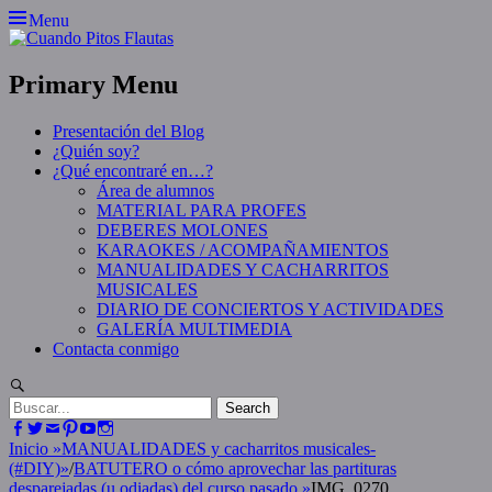
Skip
Menu
to
content
Primary Menu
Presentación del Blog
¿Quién soy?
¿Qué encontraré en…?
Área de alumnos
MATERIAL PARA PROFES
DEBERES MOLONES
KARAOKES / ACOMPAÑAMIENTOS
MANUALIDADES Y CACHARRITOS
MUSICALES
DIARIO DE CONCIERTOS Y ACTIVIDADES
GALERÍA MULTIMEDIA
Contacta conmigo
Search
Search
for:
Facebook
Twitter
Email
Pinterest
YouTube
Instagram
Inicio
»
MANUALIDADES y cacharritos musicales-
(#DIY)
»
/
BATUTERO o cómo aprovechar las partituras
desparejadas (u odiadas) del curso pasado
»
IMG_0270