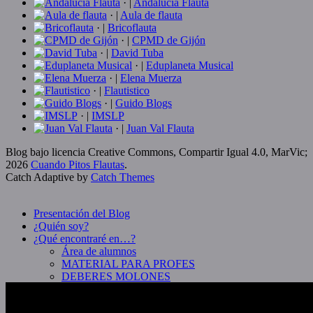
· |
Andalucia Flauta
· |
Aula de flauta
· |
Bricoflauta
· |
CPMD de Gijón
· |
David Tuba
· |
Eduplaneta Musical
· |
Elena Muerza
· |
Flautistico
· |
Guido Blogs
· |
IMSLP
· |
Juan Val Flauta
Blog bajo licencia Creative Commons, Compartir Igual 4.0, MarVic;
2026
Cuando Pitos Flautas
.
Catch Adaptive by
Catch Themes
Scroll
Up
Presentación del Blog
¿Quién soy?
¿Qué encontraré en…?
Área de alumnos
MATERIAL PARA PROFES
DEBERES MOLONES
KARAOKES / ACOMPAÑAMIENTOS
MANUALIDADES Y CACHARRITOS