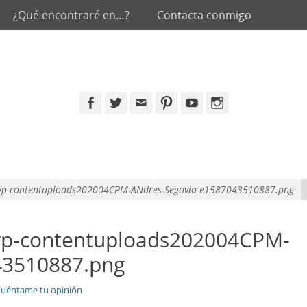
¿Qué encontraré en…?
Contacta conmigo
Facebook
Twitter
Email
Pinterest
YouTube
Instagram
wp-contentuploads202004CPM-ANdres-Segovia-e1587043510887.png
wp-contentuploads202004CPM-
43510887.png
uéntame tu opinión