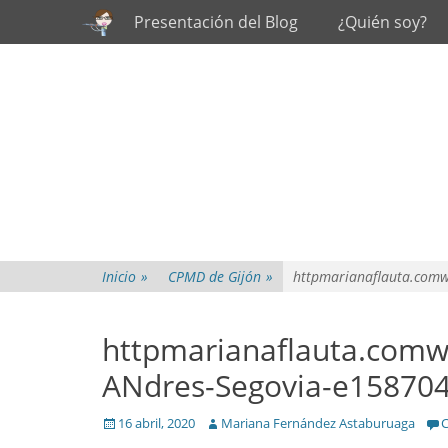
Primary Menu
Skip
Presentación del Blog
¿Quién soy?
to
content
Inicio
»
CPMD de Gijón
»
httpmarianaflauta.com
httpmarianaflauta.com
ANdres-Segovia-e15870
Posted
Author
16 abril, 2020
Mariana Fernández Astaburuaga
C
on