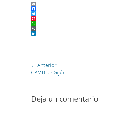
Email
Facebook
Twitter
Pinterest
WhatsApp
WordPress
LinkedIn
Navegación
← Anterior
Entrada
CPMD de Gijón
de
anterior:
entradas
Deja un comentario