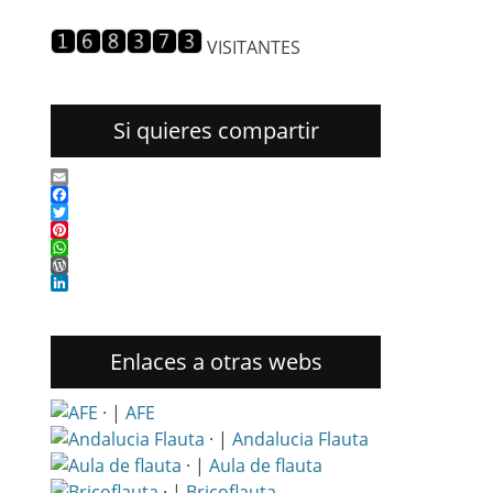
entradas
VISITANTES
Si quieres compartir
Email
Facebook
Twitter
Pinterest
WhatsApp
WordPress
LinkedIn
Enlaces a otras webs
· |
AFE
· |
Andalucia Flauta
· |
Aula de flauta
· |
Bricoflauta