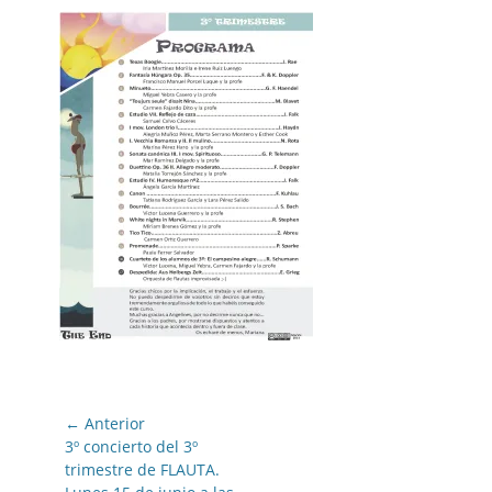
Navegación
← Anterior
de
Entrada
3º concierto del 3º
anterior:
trimestre de FLAUTA.
entradas