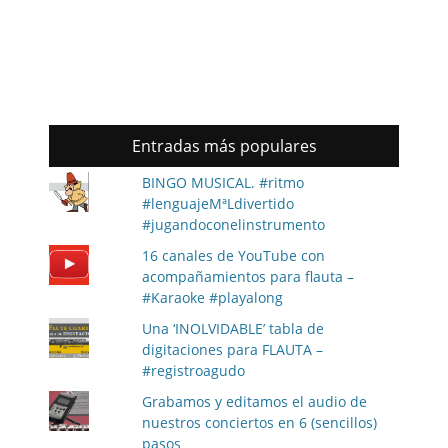
Entradas más populares
BINGO MUSICAL. #ritmo
#lenguajeMªLdivertido
#jugandoconelinstrumento
16 canales de YouTube con
acompañamientos para flauta –
#Karaoke #playalong
Una ‘INOLVIDABLE’ tabla de
digitaciones para FLAUTA –
#registroagudo
Grabamos y editamos el audio de
nuestros conciertos en 6 (sencillos)
pasos