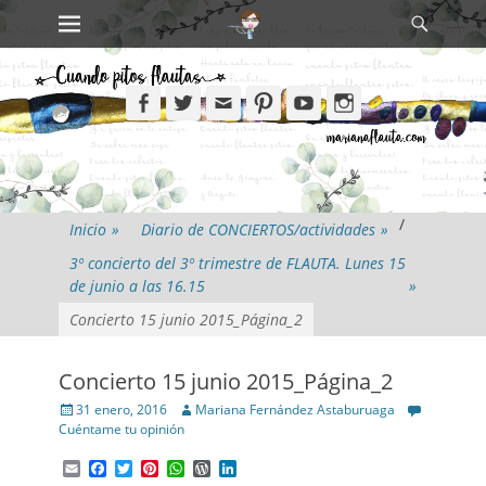
Primary Menu
Search
Skip
to
content
Facebook
Twitter
Email
Pinterest
YouTube
Instagram
/
Inicio
»
Diario de CONCIERTOS/actividades
»
3º concierto del 3º trimestre de FLAUTA. Lunes 15
de junio a las 16.15
»
Concierto 15 junio 2015_Página_2
Concierto 15 junio 2015_Página_2
Posted
Author
31 enero, 2016
Mariana Fernández Astaburuaga
on
Cuéntame tu opinión
Email
Facebook
Twitter
Pinterest
WhatsApp
WordPress
LinkedIn