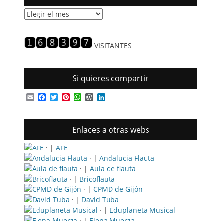
Historial
de
entradas
VISITANTES
Si quieres compartir
Email
Facebook
Twitter
Pinterest
WhatsApp
WordPress
LinkedIn
Enlaces a otras webs
· |
AFE
· |
Andalucia Flauta
· |
Aula de flauta
· |
Bricoflauta
· |
CPMD de Gijón
· |
David Tuba
· |
Eduplaneta Musical
· |
Elena Muerza