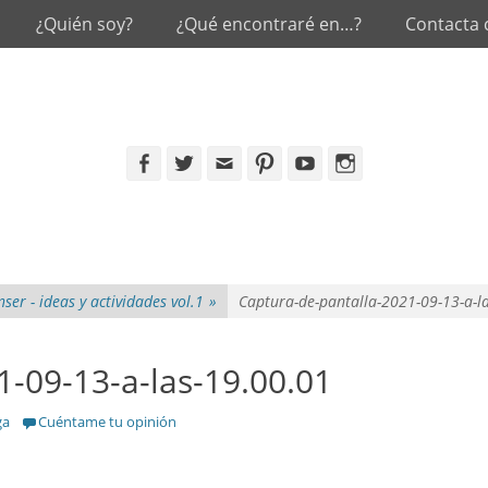
¿Quién soy?
¿Qué encontraré en…?
Contacta
Facebook
Twitter
Email
Pinterest
YouTube
Instagram
ser - ideas y actividades vol.1
»
Captura-de-pantalla-2021-09-13-a-l
1-09-13-a-las-19.00.01
ga
Cuéntame tu opinión