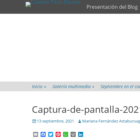
Primary Menu
Skip
Presentación del Blog
to
content
Inicio
»
Galería multimedia
»
Septiembre en el con
Captura-de-pantalla-202
Posted
Author
13 septiembre, 2021
Mariana Fernández Astaburua
on
Email
Facebook
Twitter
Pinterest
WhatsApp
WordPress
LinkedIn