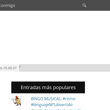
Search
 conmigo
/
as-19.00.01
Entradas más populares
BINGO MUSICAL. #ritmo
#lenguajeMªLdivertido