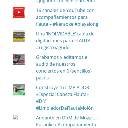
#jugandoconelinstrumento
16 canales de YouTube con
acompañamientos para
flauta – #Karaoke #playalong
Una ‘INOLVIDABLE’ tabla de
digitaciones para FLAUTA –
#registroagudo
Grabamos y editamos el
audio de nuestros
conciertos en 6 (sencillos)
pasos
Construye tu LIMPIADOR
«Especial Cabeza Flauta»
#DIY
#LimpiadorDeFlautaMolón
Andante en DoM de Mozart –
Karaoke / Acompañamiento