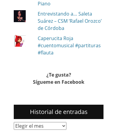
Piano
Entrevistando a… Saleta
Suárez – CSM ‘Rafael Orozco’
de Córdoba
Caperucita Roja
#cuentomusical #partituras
#flauta
¿Te gusta?
Sígueme en Facebook
Historial de entradas
Historial
de