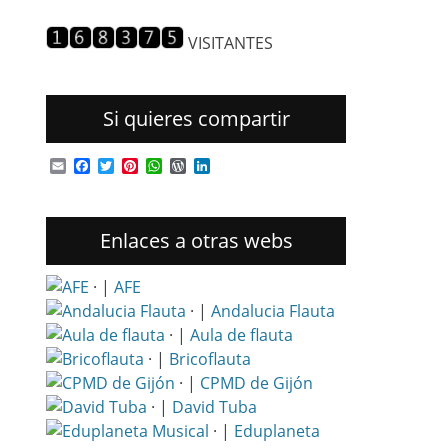
entradas
VISITANTES
Si quieres compartir
Email
Facebook
Twitter
Pinterest
WhatsApp
WordPress
LinkedIn
Enlaces a otras webs
· |
AFE
· |
Andalucia Flauta
· |
Aula de flauta
· |
Bricoflauta
· |
CPMD de Gijón
· |
David Tuba
· |
Eduplaneta