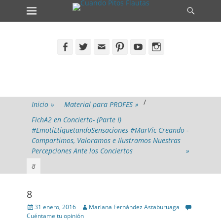
Primary Menu
Search
Skip
to
content
Facebook
Twitter
Email
Pinterest
YouTube
Instagram
/
Inicio
»
Material para PROFES
»
FichA2 en Concierto- (Parte I)
#EmotiEtiquetandoSensaciones #MarVic Creando -
Compartimos, Valoramos e Ilustramos Nuestras
Percepciones Ante los Conciertos
»
8
8
Posted
Author
31 enero, 2016
Mariana Fernández Astaburuaga
on
Cuéntame tu opinión