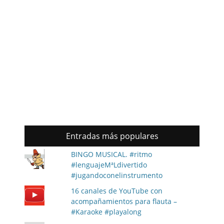
Entradas más populares
BINGO MUSICAL. #ritmo
#lenguajeMªLdivertido
#jugandoconelinstrumento
16 canales de YouTube con
acompañamientos para flauta –
#Karaoke #playalong