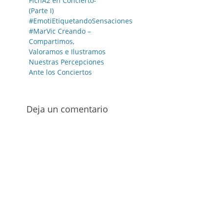
de
FichA2 en Concierto-
anterior:
(Parte I)
entradas
#EmotiEtiquetandoSensaciones
#MarVic Creando –
Compartimos,
Valoramos e Ilustramos
Nuestras Percepciones
Ante los Conciertos
Deja un comentario