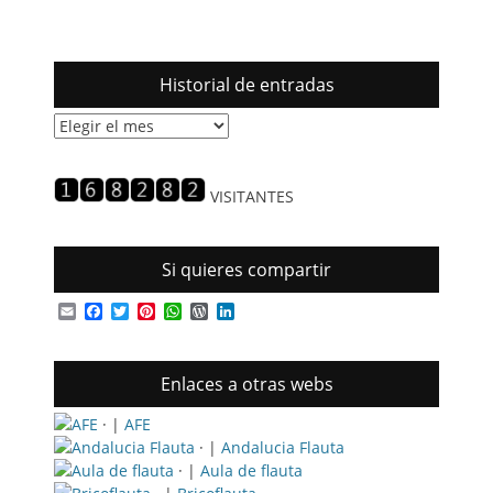
Historial de entradas
Historial
de
entradas
VISITANTES
Si quieres compartir
Email
Facebook
Twitter
Pinterest
WhatsApp
WordPress
LinkedIn
Enlaces a otras webs
· |
AFE
· |
Andalucia Flauta
· |
Aula de flauta