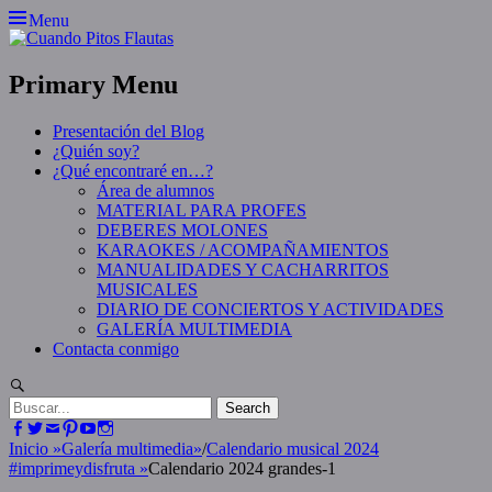
Skip
Menu
to
content
Primary Menu
Presentación del Blog
¿Quién soy?
¿Qué encontraré en…?
Área de alumnos
MATERIAL PARA PROFES
DEBERES MOLONES
KARAOKES / ACOMPAÑAMIENTOS
MANUALIDADES Y CACHARRITOS
MUSICALES
DIARIO DE CONCIERTOS Y ACTIVIDADES
GALERÍA MULTIMEDIA
Contacta conmigo
Search
Search
for:
Facebook
Twitter
Email
Pinterest
YouTube
Instagram
Inicio
»
Galería multimedia
»
/
Calendario musical 2024
#imprimeydisfruta
»
Calendario 2024 grandes-1