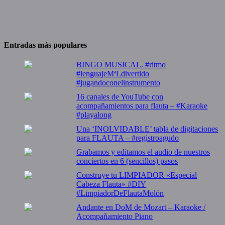
Entradas más populares
BINGO MUSICAL. #ritmo
#lenguajeMªLdivertido
#jugandoconelinstrumento
16 canales de YouTube con
acompañamientos para flauta – #Karaoke
#playalong
Una ‘INOLVIDABLE’ tabla de digitaciones
para FLAUTA – #registroagudo
Grabamos y editamos el audio de nuestros
conciertos en 6 (sencillos) pasos
Construye tu LIMPIADOR «Especial
Cabeza Flauta» #DIY
#LimpiadorDeFlautaMolón
Andante en DoM de Mozart – Karaoke /
Acompañamiento Piano