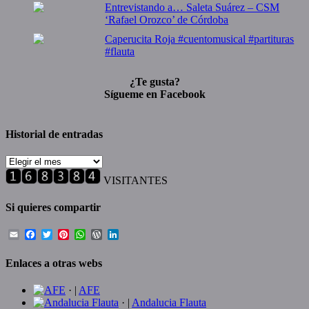
Entrevistando a… Saleta Suárez – CSM
‘Rafael Orozco’ de Córdoba
Caperucita Roja #cuentomusical #partituras
#flauta
¿Te gusta?
Sígueme en Facebook
Historial de entradas
Historial
de
VISITANTES
entradas
Si quieres compartir
Email
Facebook
Twitter
Pinterest
WhatsApp
WordPress
LinkedIn
Enlaces a otras webs
· |
AFE
· |
Andalucia Flauta