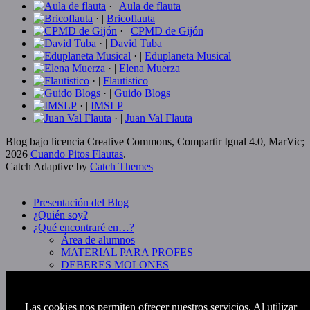
· |
Aula de flauta
· |
Bricoflauta
· |
CPMD de Gijón
· |
David Tuba
· |
Eduplaneta Musical
· |
Elena Muerza
· |
Flautistico
· |
Guido Blogs
· |
IMSLP
· |
Juan Val Flauta
Blog bajo licencia Creative Commons, Compartir Igual 4.0, MarVic;
2026
Cuando Pitos Flautas
.
Catch Adaptive by
Catch Themes
Scroll
Up
Presentación del Blog
¿Quién soy?
¿Qué encontraré en…?
Área de alumnos
MATERIAL PARA PROFES
DEBERES MOLONES
KARAOKES / ACOMPAÑAMIENTOS
MANUALIDADES Y CACHARRITOS
MUSICALES
Las cookies nos permiten ofrecer nuestros servicios. Al utilizar