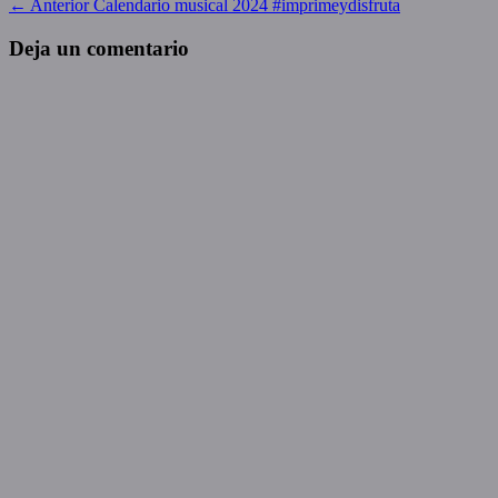
Navegación
Entrada
← Anterior
Calendario musical 2024 #imprimeydisfruta
anterior:
de
Deja un comentario
entradas