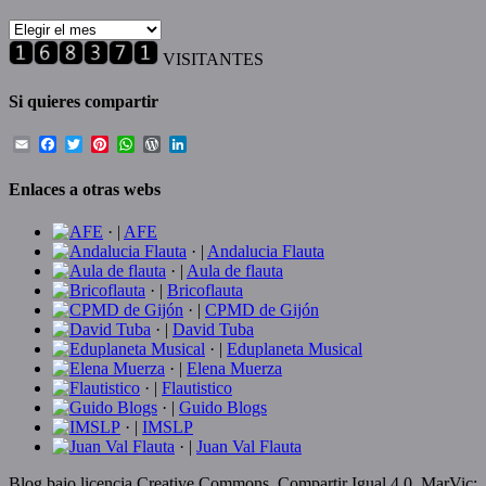
Historial
de
VISITANTES
entradas
Si quieres compartir
Email
Facebook
Twitter
Pinterest
WhatsApp
WordPress
LinkedIn
Enlaces a otras webs
· |
AFE
· |
Andalucia Flauta
· |
Aula de flauta
· |
Bricoflauta
· |
CPMD de Gijón
· |
David Tuba
· |
Eduplaneta Musical
· |
Elena Muerza
· |
Flautistico
· |
Guido Blogs
· |
IMSLP
· |
Juan Val Flauta
Blog bajo licencia Creative Commons, Compartir Igual 4.0, MarVic;