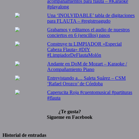
acompañamientos para flauta – #Karaoke
#playalong
Una ‘INOLVIDABLE’ tabla de digitaciones
para FLAUTA – #registroagudo
Grabamos y editamos el audio de nuestros
conciertos en 6 (sencillos) pasos
Construye tu LIMPIADOR «Especial
Cabeza Flauta» #DIY
#LimpiadorDeFlautaMolón
Andante en DoM de Mozart – Karaoke /
Acompañamiento Piano
Entrevistando a… Saleta Suárez – CSM
‘Rafael Orozco’ de Córdoba
Caperucita Roja #cuentomusical #partituras
#flauta
¿Te gusta?
Sígueme en Facebook
Historial de entradas