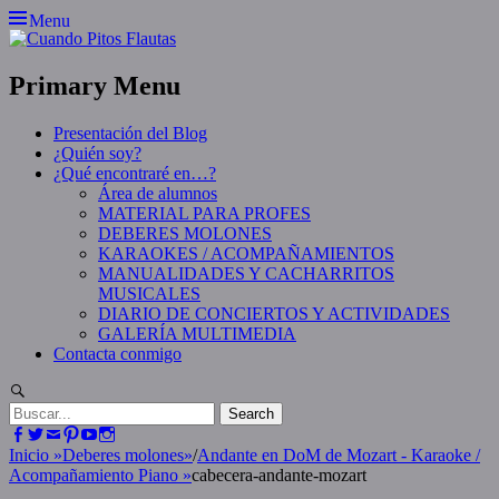
Skip
Menu
to
content
Primary Menu
Presentación del Blog
¿Quién soy?
¿Qué encontraré en…?
Área de alumnos
MATERIAL PARA PROFES
DEBERES MOLONES
KARAOKES / ACOMPAÑAMIENTOS
MANUALIDADES Y CACHARRITOS
MUSICALES
DIARIO DE CONCIERTOS Y ACTIVIDADES
GALERÍA MULTIMEDIA
Contacta conmigo
Search
Search
for:
Facebook
Twitter
Email
Pinterest
YouTube
Instagram
Inicio
»
Deberes molones
»
/
Andante en DoM de Mozart - Karaoke /
Acompañamiento Piano
»
cabecera-andante-mozart